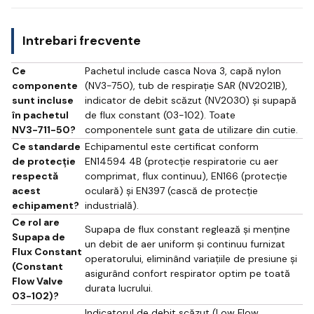
Intrebari frecvente
Ce
Pachetul include casca Nova 3, capă nylon
componente
(NV3-750), tub de respirație SAR (NV2021B),
sunt incluse
indicator de debit scăzut (NV2030) și supapă
în pachetul
de flux constant (03-102). Toate
NV3-711-50?
componentele sunt gata de utilizare din cutie.
Ce standarde
Echipamentul este certificat conform
de protecție
EN14594 4B (protecție respiratorie cu aer
respectă
comprimat, flux continuu), EN166 (protecție
acest
oculară) și EN397 (cască de protecție
echipament?
industrială).
Ce rol are
Supapa de flux constant reglează și menține
Supapa de
un debit de aer uniform și continuu furnizat
Flux Constant
operatorului, eliminând variațiile de presiune și
(Constant
asigurând confort respirator optim pe toată
Flow Valve
durata lucrului.
03-102)?
Indicatorul de debit scăzut (Low Flow