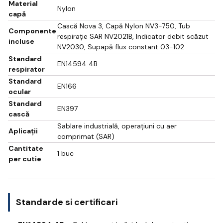
Material
Nylon
capă
Cască Nova 3, Capă Nylon NV3-750, Tub
Componente
respirație SAR NV2021B, Indicator debit scăzut
incluse
NV2030, Supapă flux constant 03-102
Standard
EN14594 4B
respirator
Standard
EN166
ocular
Standard
EN397
cască
Sablare industrială, operațiuni cu aer
Aplicații
comprimat (SAR)
Cantitate
1 buc
per cutie
Standarde si certificari