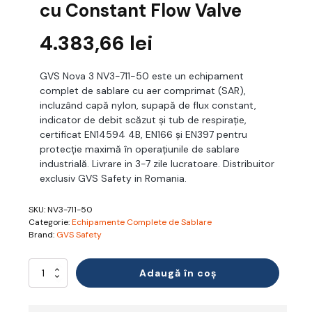
cu Constant Flow Valve
4.383,66
lei
GVS Nova 3 NV3-711-50 este un echipament
complet de sablare cu aer comprimat (SAR),
incluzând capă nylon, supapă de flux constant,
indicator de debit scăzut și tub de respirație,
certificat EN14594 4B, EN166 și EN397 pentru
protecție maximă în operațiunile de sablare
industrială. Livrare in 3-7 zile lucratoare. Distribuitor
exclusiv GVS Safety in Romania.
SKU:
NV3-711-50
Categorie:
Echipamente Complete de Sablare
Brand:
GVS Safety
Cantitate
Adaugă în coș
Echipament
Sablare
SAR