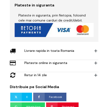
-
Plateste in siguranta
GVS
Nova
Plateste in siguranta, prin Netopia, folosind
3
-
cele mai comune carduri de credit/debit.
Capă
Nylon
cu
Constant
Flow
Valve
Livrare rapida in toata Romania
Plateste online in siguranta
Retur in 14 zile
Distribuie pe Social Media
X
Facebook
WhatsApp
Pinterest