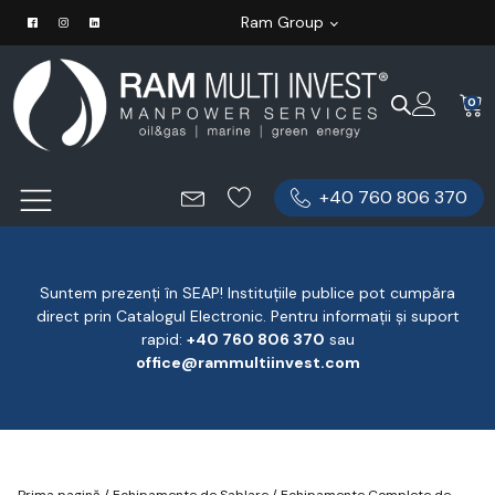
Ram Group
0
+40 760 806 370
Suntem prezenți în SEAP! Instituțiile publice pot cumpăra
direct prin Catalogul Electronic. Pentru informații și suport
rapid:
‪+40 760 806 370
‬ sau
office@rammultiinvest.com
Prima pagină
/
Echipamente de Sablare
/
Echipamente Complete de