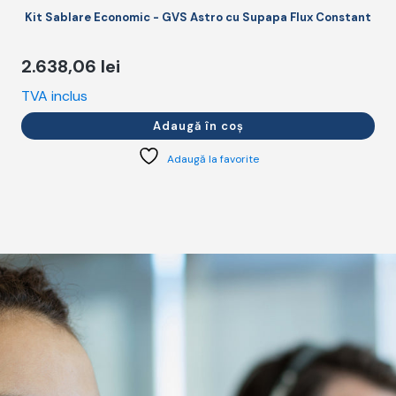
Kit Sablare Economic - GVS Astro cu Supapa Flux Constant
2.638,06
lei
TVA inclus
T
Adaugă în coș
Adaugă la favorite