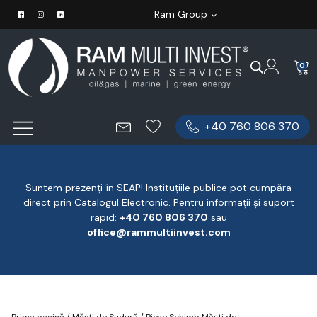
Ram Group
0
+40 760 806 370
Suntem prezenți în SEAP! Instituțiile publice pot cumpăra
direct prin Catalogul Electronic. Pentru informații și suport
rapid:
‪+40 760 806 370
‬ sau
office@rammultiinvest.com
Prima pagină
/
Măști de Sudură
/
Piese Schimb Măști de