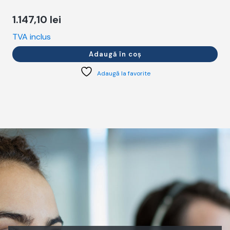
1.147,10
lei
TVA inclus
T
Adaugă în coș
Adaugă la favorite