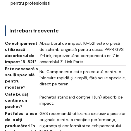
pentru profesionisti
Intrebari frecvente
Ce echipament
Absorborul de impact 16-521 este o piesă
utilizează
de schimb originală pentru casca PAPR GVS
absorborul de
Z-Link, reprezentând componenta nr. 7 în
impact 16-521?
ansamblul Z-Link Parts.
Este necesară o
Nu. Componenta este proiectată pentru o
sculă specială
înlocuire rapidă și simplă, fără scule speciale,
pentru
direct pe teren.
montare?
Câte bucăți
Pachetul standard conține 1 (un) absorb de
conține un
impact.
pachet?
Pot folosi piese
GVS recomandă utilizarea exclusiv a pieselor
de la alți
originale pentru a menține performanța,
producători în
siguranța și conformitatea echipamentului