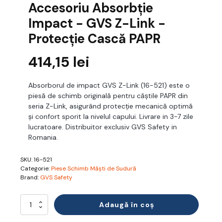
Accesoriu Absorbție
Impact - GVS Z-Link -
Protecție Cască PAPR
414,15
lei
Absorborul de impact GVS Z-Link (16-521) este o
piesă de schimb originală pentru căștile PAPR din
seria Z-Link, asigurând protecție mecanică optimă
și confort sporit la nivelul capului. Livrare in 3-7 zile
lucratoare. Distribuitor exclusiv GVS Safety in
Romania.
SKU:
16-521
Categorie:
Piese Schimb Măști de Sudură
Brand:
GVS Safety
Cantitate
Adaugă în coș
Accesoriu
Absorbție