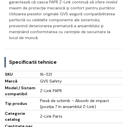
garantează că casca PAPR Z-Link continuă să ofere nivelul
maxim de protecție mecanică și confort pentru purtător.
Utilizarea pieselor originale GVS asigură compatibilitatea
perfectă cu celelalte componente ale sistemului,
prevenind deteriorarea prematură a ansamblului și
menținând conformitatea cu cerințele de securitate la
locul de muncă.
Specificatii tehnice
SKU
16-521
Marcă
GVS Safety
Model / Sistem
Z-Link PAPR
compatibil
Piesă de schimb – Absorb de impact
Tip produs
(poziția 7 în ansamblul Z-Link)
Categorie
Z-Link Parts
catalog
Cantitate per