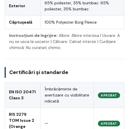
65% poliester, 35% bumbac: 65%
Exterior
poliester, 35% bumbac
Căptușeală
100% Polyester Borg Fleece
Instrucțiuni de îngrijire:
Albire: Albire interzisa | Uscare: A
nu se usca la uscator | Călcare: Calcat interzis | Curățare
chimică: Nu curatati chimic.
Certificări și standarde
Îmbrăcăminte de
EN ISO 20471
avertizare cu vizibilitate
APROBAT
Class 3
ridicată
RIS 3279
TOM Issue 2
—
APROBAT
(Orange