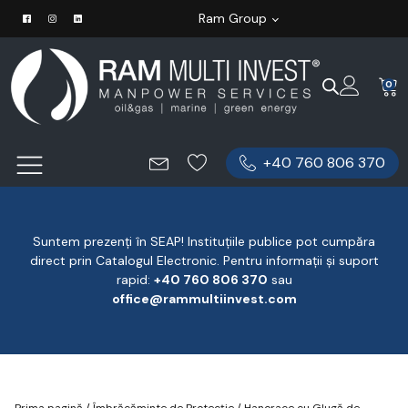
Ram Group
0
+40 760 806 370
Suntem prezenți în SEAP! Instituțiile publice pot cumpăra
direct prin Catalogul Electronic. Pentru informații și suport
rapid:
‪+40 760 806 370
‬ sau
office@rammultiinvest.com
Prima pagină
/
Îmbrăcăminte de Protecție
/
Hanorace cu Glugă de