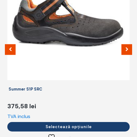
Opțiunile
pot
fi
alese
în
pagina
produsului.
Summer S1P SRC
375,58
lei
TVA inclus
T
Selectează opțiunile