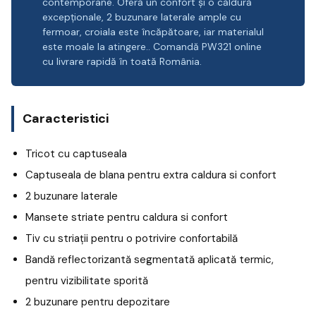
contemporane. Oferă un confort și o căldură
excepționale, 2 buzunare laterale ample cu
fermoar, croiala este încăpătoare, iar materialul
este moale la atingere.. Comandă PW321 online
cu livrare rapidă în toată România.
Caracteristici
Tricot cu captuseala
Captuseala de blana pentru extra caldura si confort
2 buzunare laterale
Mansete striate pentru caldura si confort
Tiv cu striații pentru o potrivire confortabilă
Bandă reflectorizantă segmentată aplicată termic,
pentru vizibilitate sporită
2 buzunare pentru depozitare