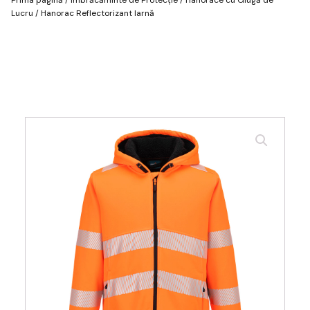
Lucru
/ Hanorac Reflectorizant Iarnă