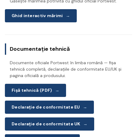
Găsește mărimea potrivită cu ghidul oficial Portwest.
Ghid interactiv mărimi
→
Documentație tehnică
Documente oficiale Portwest în limba română — fișa
tehnică completă, declarațiile de conformitate EU/UK și
pagina oficială a produsului.
Fișă tehnică (PDF)
→
Declarație de conformitate EU
→
Declarație de conformitate UK
→