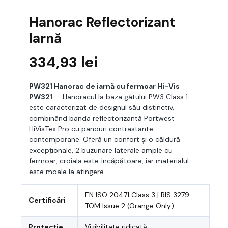
Hanorac Reflectorizant
Iarnă
334,93
lei
PW321 Hanorac de iarnă cu fermoar Hi-Vis
PW321
— Hanoracul la baza gâtului PW3 Class 1
este caracterizat de designul său distinctiv,
combinând banda reflectorizantă Portwest
HiVisTex Pro cu panouri contrastante
contemporane. Oferă un confort și o căldură
excepționale, 2 buzunare laterale ample cu
fermoar, croiala este încăpătoare, iar materialul
este moale la atingere..
EN ISO 20471 Class 3 | RIS 3279
Certificări
TOM Issue 2 (Orange Only)
Protecție
Vizibilitate ridicată