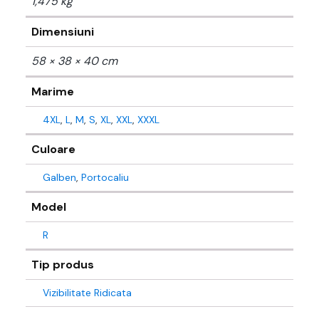
1,475 kg
Dimensiuni
58 × 38 × 40 cm
Marime
4XL
,
L
,
M
,
S
,
XL
,
XXL
,
XXXL
Culoare
Galben
,
Portocaliu
Model
R
Tip produs
Vizibilitate Ridicata