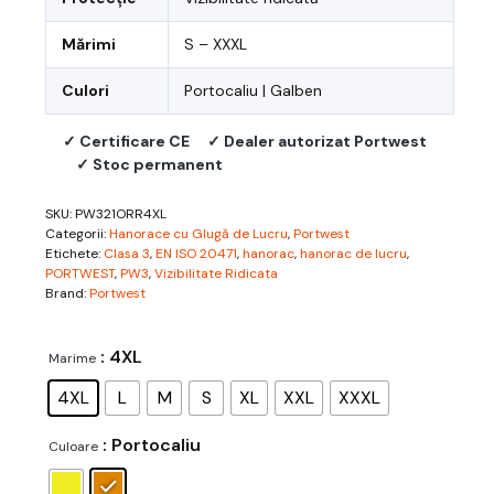
Mărimi
S – XXXL
Culori
Portocaliu | Galben
✓ Certificare CE
✓ Dealer autorizat Portwest
✓ Stoc permanent
SKU:
PW321ORR4XL
Categorii:
Hanorace cu Glugă de Lucru
,
Portwest
Etichete:
Clasa 3
,
EN ISO 20471
,
hanorac
,
hanorac de lucru
,
PORTWEST
,
PW3
,
Vizibilitate Ridicata
Brand:
Portwest
: 4XL
Marime
4XL
L
M
S
XL
XXL
XXXL
: Portocaliu
Culoare