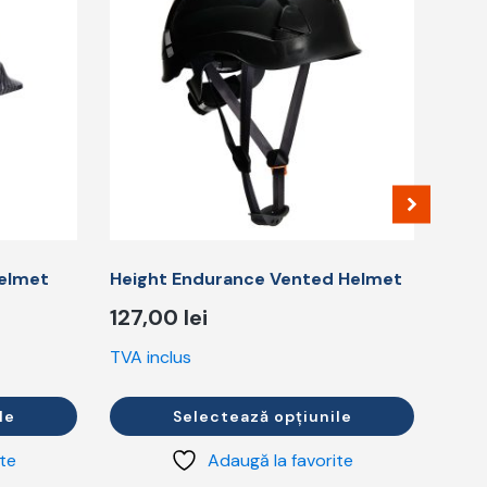
mai
multe
variații.
Opțiunile
pot
fi
alese
în
pagina
produsului.
elmet
Height Endurance Vented Helmet
127,00
lei
TVA inclus
le
Selectează opțiunile
ite
Adaugă la favorite