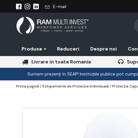
E-mail
Pr
se
Produse
Reduceri
Despre noi
Con
▾
Livrare in toata Romania
Supo
Suntem prezenți în SEAP! Instituțiile publice pot cumpăr
Prima pagină
/
Echipamente de Protecție Individuală
/
Protecția Capu