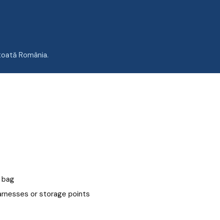
toată România.
 bag
harnesses or storage points