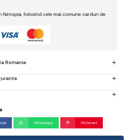
rin Netopia, folosind cele mai comune carduri de
ata Romania
iguranta
a
ook
WhatsApp
Pinterest