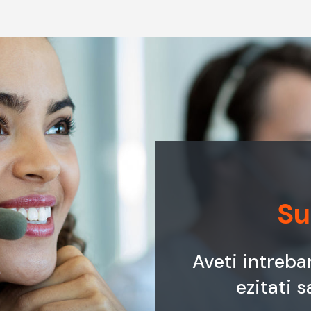
Su
Aveti intreba
ezitati s