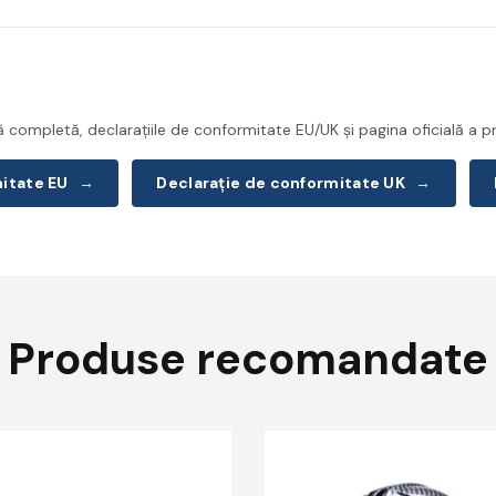
completă, declarațiile de conformitate EU/UK și pagina oficială a pr
mitate EU
→
Declarație de conformitate UK
→
Produse recomandate
Acest
produs
are