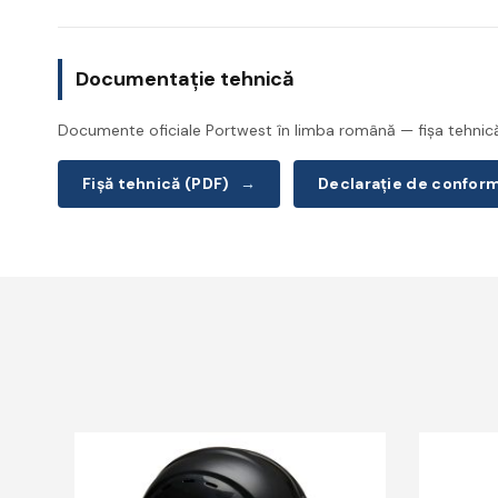
Documentație tehnică
Documente oficiale Portwest în limba română — fișa tehnică 
Fișă tehnică (PDF)
→
Declarație de confor
Acest
Acest
produs
produs
are
are