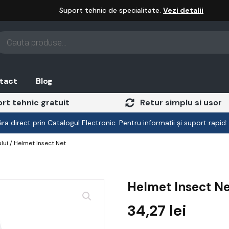
Suport tehnic de specialitate.
Vezi detalii
oducts
arch
tact
Blog
rt tehnic gratuit
Retur simplu si usor
a direct prin Catalogul Electronic. Pentru informații și suport rapid
lui
/ Helmet Insect Net
Helmet Insect N
34,27
lei