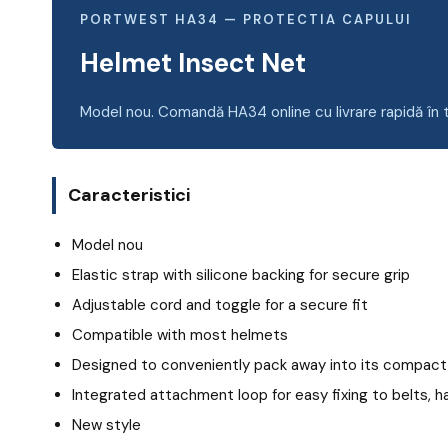
PORTWEST HA34 — PROTECTIA CAPULUI
Helmet Insect Net
Model nou. Comandă HA34 online cu livrare rapidă în 
Caracteristici
Model nou
Elastic strap with silicone backing for secure grip
Adjustable cord and toggle for a secure fit
Compatible with most helmets
Designed to conveniently pack away into its compact
Integrated attachment loop for easy fixing to belts, 
New style