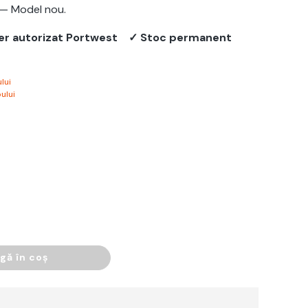
— Model nou.
er autorizat Portwest
✓ Stoc permanent
lui
ului
gă în coș