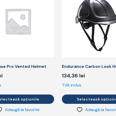
mai
multe
variații.
Opțiunile
pot
fi
alese
în
pagina
i.
produsului.
ase Pro Vented Helmet
Endurance Carbon Look H
ei
134,36
lei
s
TVA inclus
electează opțiunile
Selectează opțiuni
Adaugă la favorite
Adaugă la favor