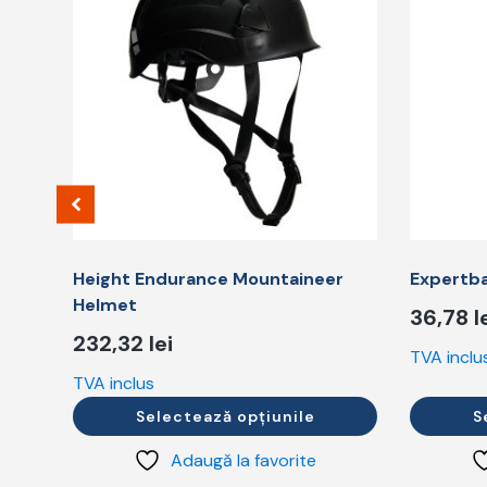
mai
mai
multe
multe
variații.
variații.
Opțiunile
Opțiunile
pot
pot
fi
fi
alese
alese
în
în
pagina
pagina
produsului.
produsulu
Height Endurance Mountaineer
Expertb
Helmet
36,78
l
232,32
lei
TVA inclu
TVA inclus
Selectează opțiunile
S
Adaugă la favorite