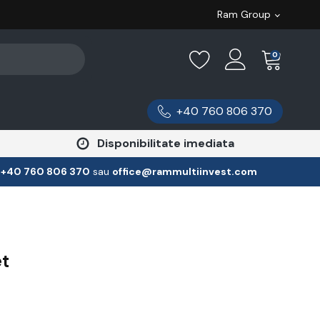
Ram Group
0
+40 760 806 370
Disponibilitate imediata
:
‪+40 760 806 370
‬ sau
office@rammultiinvest.com
et