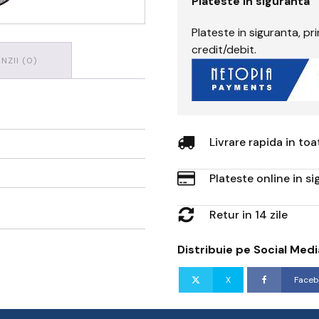
Plateste in siguranta
Plateste in siguranta, p
credit/debit.
NZII (0)
Livrare rapida in to
Plateste online in s
Retur in 14 zile
Distribuie pe Social Medi
X
Faceb