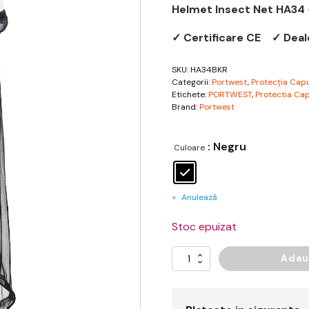
Helmet Insect Net HA34
✓ Certificare CE
✓ Deal
SKU:
HA34BKR
Categorii:
Portwest
,
Protecția Capu
Etichete:
PORTWEST
,
Protectia Cap
Brand:
Portwest
: Negru
Culoare
Anulează
Stoc epuizat
Adau
Cantitate
Helmet
Insect
Net