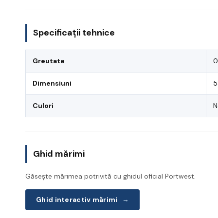
Specificații tehnice
Greutate
0
Dimensiuni
5
Culori
N
Ghid mărimi
Găsește mărimea potrivită cu ghidul oficial Portwest.
Ghid interactiv mărimi
→