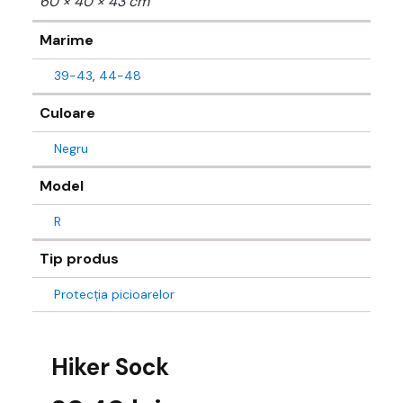
60 × 40 × 43 cm
Marime
39-43
,
44-48
Culoare
Negru
Model
R
Tip produs
Protecția picioarelor
Hiker Sock