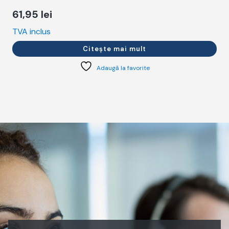
61,95
lei
TVA inclus
T
Citește mai mult
Adaugă la favorite