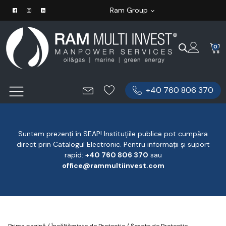
Ram Group
0
+40 760 806 370
Suntem prezenți în SEAP! Instituțiile publice pot cumpăra
direct prin Catalogul Electronic. Pentru informații și suport
rapid:
‪+40 760 806 370
‬ sau
office@rammultiinvest.com
Prima pagină
/
Încălțăminte de Protecție
/
Șosete de Protecție