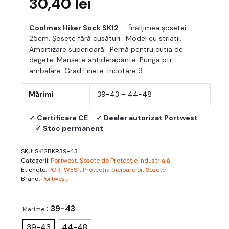
30,40
lei
Coolmax Hiker Sock SK12
— Înălțimea șosetei
25cm. Șosete fără cusături . Model cu striatii.
Amortizare superioară . Pernă pentru cutia de
degete. Manșete antiderapante. Punga ptr
ambalare. Grad Finete Tricotare 9..
Mărimi
39-43 – 44-48
✓ Certificare CE
✓ Dealer autorizat Portwest
✓ Stoc permanent
SKU:
SK12BKR39-43
Categorii:
Portwest
,
Șosete de Protecție Industrială
Etichete:
PORTWEST
,
Protecția picioarelor
,
Sosete
Brand:
Portwest
: 39-43
Marime
39-43
44-48