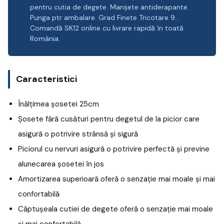
pentru cutia de degete. Manșete antiderapante.
Punga ptr ambalare. Grad Finete Tricotare 9..
Comandă SK12 online cu livrare rapidă în toată
România.
Caracteristici
Înălțimea șosetei 25cm
Șosete fără cusături pentru degetul de la picior care
asigură o potrivire strânsă și sigură
Piciorul cu nervuri asigură o potrivire perfectă și previne
alunecarea șosetei în jos
Amortizarea superioară oferă o senzație mai moale și mai
confortabilă
Căptușeala cutiei de degete oferă o senzație mai moale
și mai confortabilă