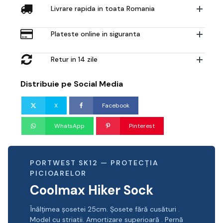
Livrare rapida in toata Romania
Plateste online in siguranta
Retur in 14 zile
Distribuie pe Social Media
X
Facebook
WhatsApp
Pinterest
PORTWEST SK12 — PROTECȚIA
PICIOARELOR
Coolmax Hiker Sock
Înălțimea șosetei 25cm. Șosete fără cusături .
Model cu striatii. Amortizare superioară . Pernă