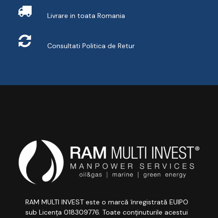
Livrare
Livrare in toata Romania
Retur
Consultati
Politica de Retur
RAM MULTI INVEST este o marcă înregistrată EUIPO
sub Licența 018309776. Toate conținuturile acestui