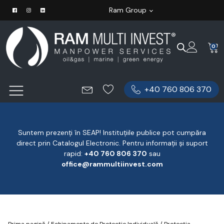
Ram Group
0
+40 760 806 370
Suntem prezenți în SEAP! Instituțiile publice pot cumpăra
direct prin Catalogul Electronic. Pentru informații și suport
rapid:
‪+40 760 806 370
‬ sau
office@rammultiinvest.com
Prima pagină
/
Echipamente de Protecție Individuală
/
Protecția