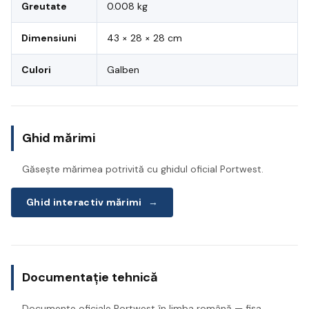
Greutate
0.008 kg
Dimensiuni
43 × 28 × 28 cm
Culori
Galben
Ghid mărimi
Găsește mărimea potrivită cu ghidul oficial Portwest.
Ghid interactiv mărimi
→
Documentație tehnică
Documente oficiale Portwest în limba română — fișa