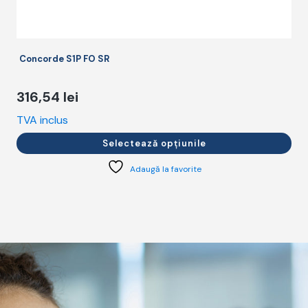
Concorde S1P FO SR
316,54
lei
TVA inclus
T
Selectează opțiunile
Adaugă la favorite