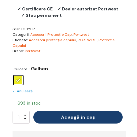
✓ Certificare CE
✓ Dealer autorizat Portwest
✓ Stoc permanent
SKU:
ID10YER
Categorii:
Accesorii Protecție Cap
,
Portwest
Etichete:
Accesorii protecția capului
,
PORTWEST
,
Protectia
Capului
Brand:
Portwest
: Galben
Culoare
Anulează
693 în stoc
Cantitate
Adaugă în coș
ID
Holder