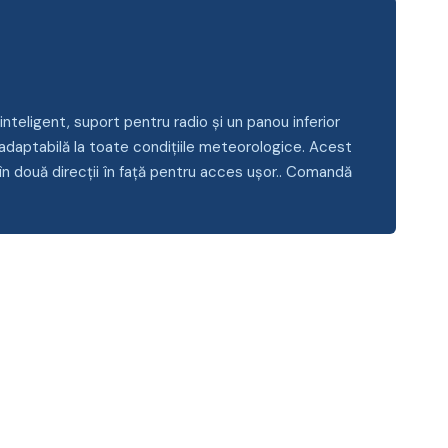
nteligent, suport pentru radio și un panou inferior
adaptabilă la toate condițiile meteorologice. Acest
n două direcții în față pentru acces ușor.. Comandă