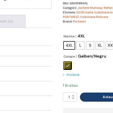
SKU:
S365YBR4XL
Categorii:
Jachete Multiway Reflec
Etichete:
300D Inalta Vizibilitate I
PORTWEST
,
Vizibilitate Ridicata
NZII (0)
Brand:
Portwest
: 4XL
Marime
4XL
L
S
XL
XX
: Galben/Negru
Culoare
L
Anulează
1 în stoc
Adau
Cantitate
Jachetă
Reflectorizant