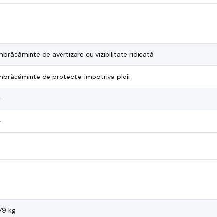
mbrăcăminte de avertizare cu vizibilitate ridicată
mbrăcăminte de protecție împotriva ploii
—
—
.79 kg