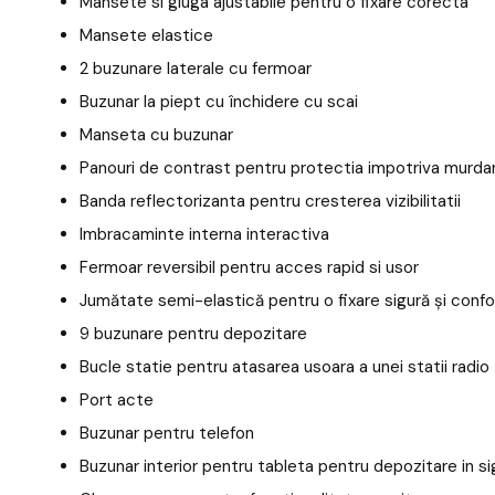
Mansete si gluga ajustabile pentru o fixare corecta
Mansete elastice
2 buzunare laterale cu fermoar
Buzunar la piept cu închidere cu scai
Manseta cu buzunar
Panouri de contrast pentru protectia impotriva murdar
Banda reflectorizanta pentru cresterea vizibilitatii
Imbracaminte interna interactiva
Fermoar reversibil pentru acces rapid si usor
Jumătate semi-elastică pentru o fixare sigură și confo
9 buzunare pentru depozitare
Bucle statie pentru atasarea usoara a unei statii radio
Port acte
Buzunar pentru telefon
Buzunar interior pentru tableta pentru depozitare in s