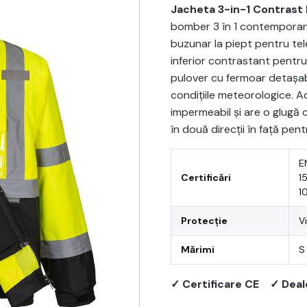
Jacheta 3-in-1 Contrast
bomber 3 în 1 contemporană, 
buzunar la piept pentru tel
inferior contrastant pentr
pulover cu fermoar detașab
condițiile meteorologice. 
impermeabil și are o glugă 
în două direcții în față pen
E
Certificări
1
1
Protecție
Vi
Mărimi
S
✓ Certificare CE
✓ Deal