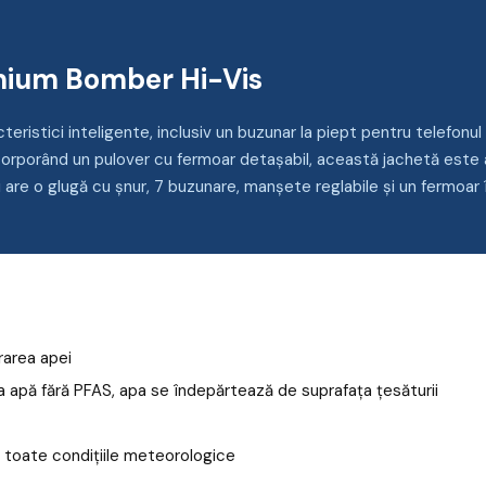
mium Bomber Hi-Vis
istici inteligente, inclusiv un buzunar la piept pentru telefonul i
corporând un pulover cu fermoar detașabil, această jachetă este 
re o glugă cu șnur, 7 buzunare, manșete reglabile și un fermoar î
rarea apei
la apă fără PFAS, apa se îndepărtează de suprafața țesăturii
n toate condițiile meteorologice