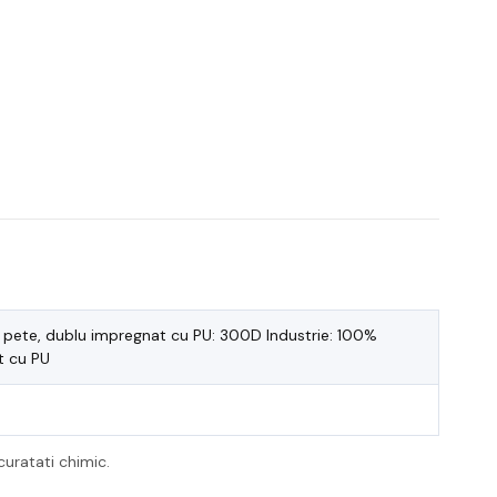
la pete, dublu impregnat cu PU: 300D Industrie: 100%
t cu PU
curatati chimic.