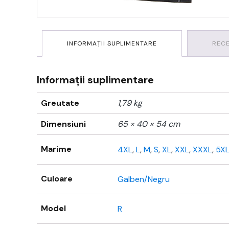
INFORMAȚII SUPLIMENTARE
RECE
Informații suplimentare
Greutate
1,79 kg
Dimensiuni
65 × 40 × 54 cm
Marime
4XL
,
L
,
M
,
S
,
XL
,
XXL
,
XXXL
,
5X
Culoare
Galben/Negru
Model
R