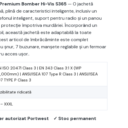
 Premium Bomber Hi-Vis S365
— O jachetă
plină de caracteristici inteligente, inclusiv un
efonul inteligent, suport pentru radio și un panou
u protecție împotriva murdăriei. Încorporând un
il, această jachetă este adaptabilă la toate
Acest articol de îmbrăcăminte este complet
cu șnur, 7 buzunare, manșete reglabile și un fermoar
tru acces ușor..
N ISO 20471 Class 3 | EN 343 Class 3:1 X (WP
5,000mm) | ANSI/ISEA 107 Type R Class 3 | ANSI/ISEA
07 TYPE P Class 3
zibilitate ridicată
 – XXXL
er autorizat Portwest
✓ Stoc permanent