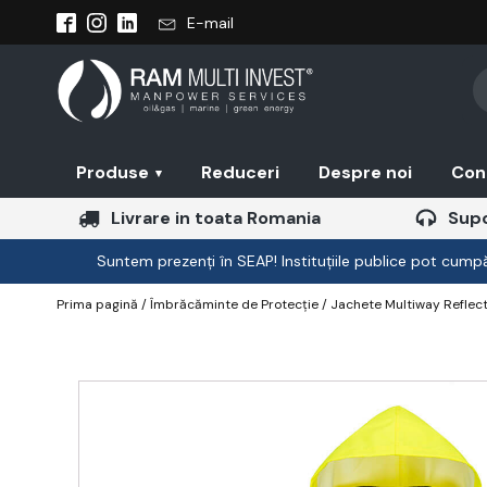
E-mail
Pr
se
Produse
Reduceri
Despre noi
Con
▾
Livrare in toata Romania
Supo
Suntem prezenți în SEAP! Instituțiile publice pot cumpăr
Prima pagină
/
Îmbrăcăminte de Protecție
/
Jachete Multiway Reflect