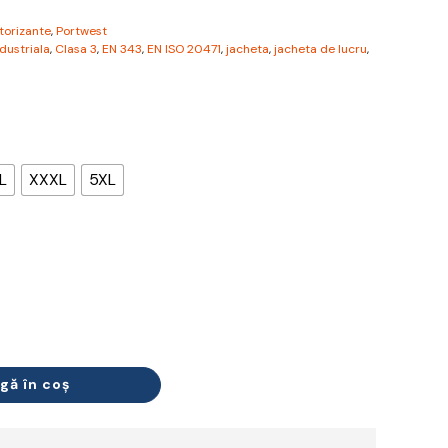
torizante
,
Portwest
ndustriala
,
Clasa 3
,
EN 343
,
EN ISO 20471
,
jacheta
,
jacheta de lucru
,
L
XXXL
5XL
gă în coș