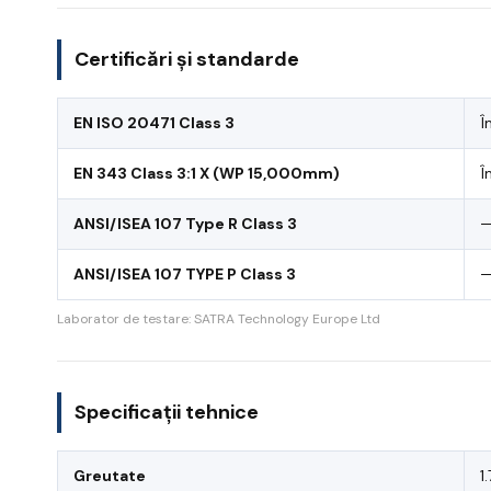
Certificări și standarde
EN ISO 20471 Class 3
Î
EN 343 Class 3:1 X (WP 15,000mm)
Î
ANSI/ISEA 107 Type R Class 3
ANSI/ISEA 107 TYPE P Class 3
Laborator de testare: SATRA Technology Europe Ltd
Specificații tehnice
Greutate
1