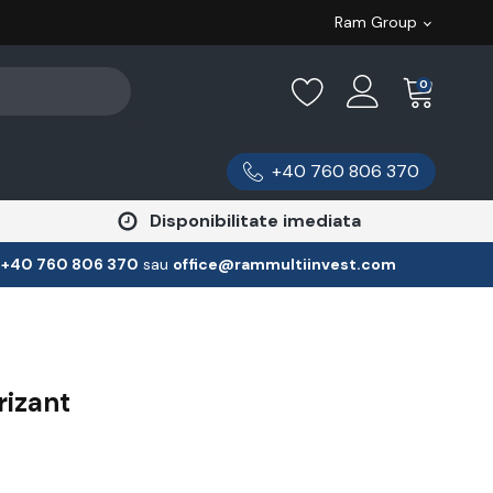
Ram Group
0
+40 760 806 370
Disponibilitate imediata
:
‪+40 760 806 370
‬ sau
office@rammultiinvest.com
rizant