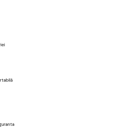
iei
rtabilă
iguranta