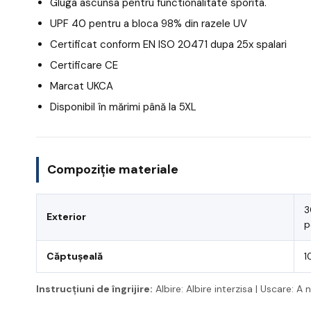
Gluga ascunsa pentru functionalitate sporita.
UPF 40 pentru a bloca 98% din razele UV
Certificat conform EN ISO 20471 dupa 25x spalari
Certificare CE
Marcat UKCA
Disponibil în mărimi până la 5XL
Compoziție materiale
3
Exterior
p
Căptușeală
1
Instrucțiuni de îngrijire:
Albire: Albire interzisa | Uscare: A