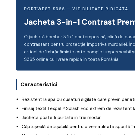
PORTWEST S365 — VIZIBILITATE RIDICATA
Jacheta 3-in-1 Contrast Pre
O jachetă bomber 3 în 1 contemporană, plină de caracter
contrastant pentru protecție împotriva murdăriei. În
articol de îmbrăcăminte este complet impermeabil și a
S365 online cu livrare rapidă în toată România.
Caracteristici
Rezistent la apa cu cusaturi sigilate care previn penet
Finisaj textil Texpel™ Splash Eco extrem de rezistent 
Jacheta poate fi purtata in trei moduri
Căptușeală detașabilă pentru o versatilitate sporită î