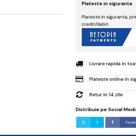
Plateste in siguranta
Plateste in siguranta, p
credit/debit.
Livrare rapida in to
Plateste online in s
Retur in 14 zile
Distribuie pe Social Medi
X
Faceb