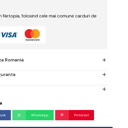
rin Netopia, folosind cele mai comune carduri de
ata Romania
iguranta
a
ook
WhatsApp
Pinterest