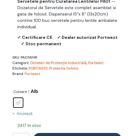
Servetele pentru Curatarea Lentilelor PA01
—
Dozatorul de Servetele este complet asamblat si
gata de folosit. Dispenserul l5”x 8” (13x20cm)
contine 100 buc servetele pentru lentile ambalate
individual..
✓ Certificare CE
✓ Dealer autorizat Portwest
✓ Stoc permanent
SKU:
PA01WHR
Categorii:
Ochelari de Protecție Industrială
,
Portwest
Etichete:
PORTWEST
,
Protectia Ochilor
Brand:
Portwest
: Alb
Culoare
Anulează
3417 în stoc