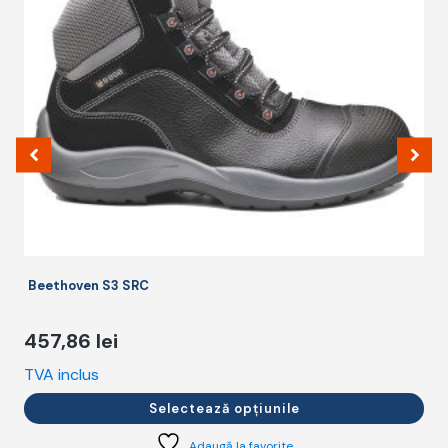
Opțiunile
O
pot
p
fi
fi
alese
a
în
î
pagina
p
produsului.
p
Beethoven S3 SRC
457,86
lei
TVA inclus
T
Selectează opțiunile
Adaugă la favorite