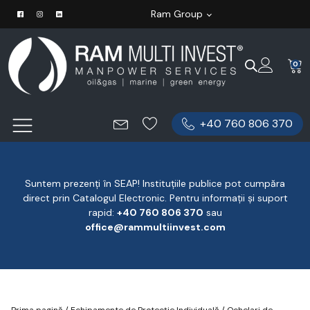
Ram Group
0
+40 760 806 370
Suntem prezenți în SEAP! Instituțiile publice pot cumpăra
direct prin Catalogul Electronic. Pentru informații și suport
rapid:
‪+40 760 806 370
‬ sau
office@rammultiinvest.com
Prima pagină
/
Echipamente de Protecție Individuală
/
Ochelari de