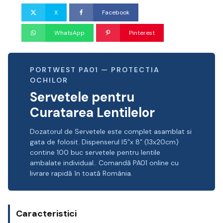
X
Facebook
WhatsApp
Pinterest
PORTWEST PA01 — PROTECTIA
OCHILOR
Servetele pentru
Curatarea Lentilelor
Dozatorul de Servetele este complet asamblat si
gata de folosit. Dispenserul l5”x 8” (13x20cm)
contine 100 buc servetele pentru lentile
ambalate individual.. Comandă PA01 online cu
livrare rapidă în toată România.
Caracteristici