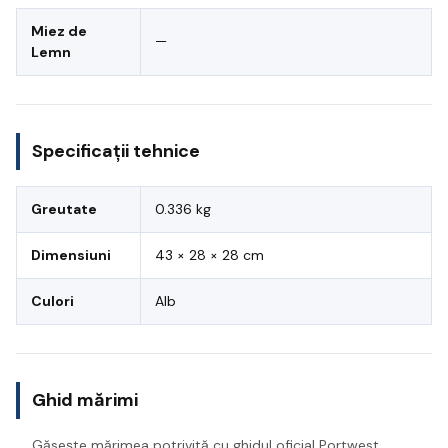
Miez de
—
Lemn
Specificații tehnice
Greutate
0.336 kg
Dimensiuni
43 × 28 × 28 cm
Culori
Alb
Ghid mărimi
Găsește mărimea potrivită cu ghidul oficial Portwest.