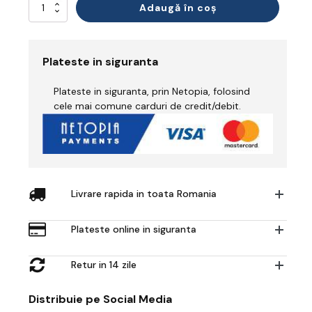
Cantitate
Adaugă în coș
Lens
Cleaning
Wipes
(100
Plateste in siguranta
towelettes)
Plateste in siguranta, prin Netopia, folosind
cele mai comune carduri de credit/debit.
Livrare rapida in toata Romania
Plateste online in siguranta
Retur in 14 zile
Distribuie pe Social Media