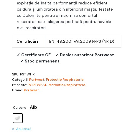
expirație de înaltă performanță reduce eficient
căldura și umiditatea din interiorul măștii. Testate
cu Dolomite pentru a maximiza confortul
respirator, este alegerea perfectă pentru nevoile
dvs. respiratorii..
Certificări
EN 149:2001 +A1:2009 FFP3 (NR D)
✓ Certificare CE
✓ Dealer autorizat Portwest
✓ Stoc permanent
SKU:
P311WHR
Categorii:
Portwest
,
Protecție Respiratorie
Etichete:
PORTWEST
,
Protectie Respiratorie
Brand:
Portwest
: Alb
Culoare
Anulează