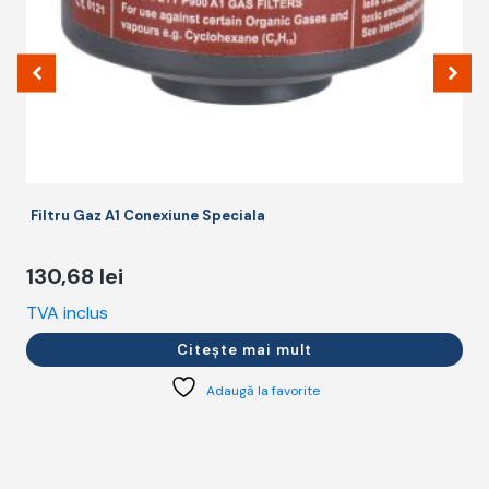
î
p
p
Filtru Gaz A1 Conexiune Speciala
130,68
lei
TVA inclus
T
Citește mai mult
Adaugă la favorite