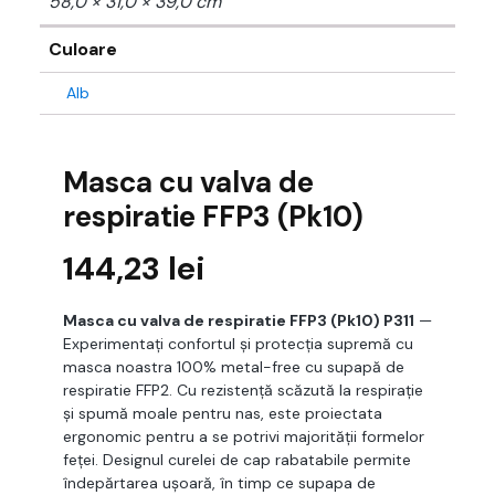
58,0 × 31,0 × 39,0 cm
Culoare
Alb
Masca cu valva de
respiratie FFP3 (Pk10)
144,23
lei
Masca cu valva de respiratie FFP3 (Pk10) P311
—
Experimentați confortul și protecția supremă cu
masca noastra 100% metal-free cu supapă de
respiratie FFP2. Cu rezistență scăzută la respirație
și spumă moale pentru nas, este proiectata
ergonomic pentru a se potrivi majorității formelor
feței. Designul curelei de cap rabatabile permite
îndepărtarea ușoară, în timp ce supapa de