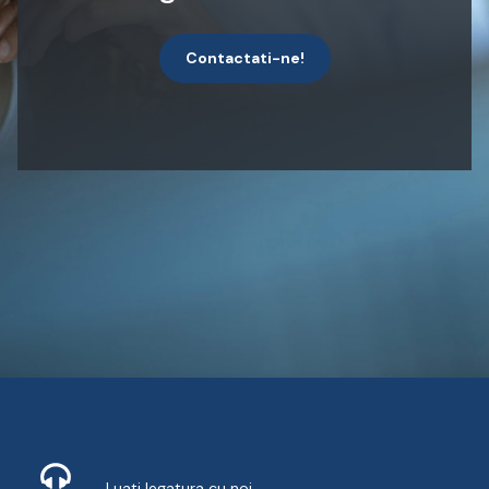
Contactati-ne!
Contact
Luati legatura cu noi