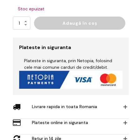
Stoc epuizat
Cantitate
Adaugă în coș
Masca
cu
valva
de
Plateste in siguranta
respiratie
FFP3
Plateste in siguranta, prin Netopia, folosind
(Pk10)
cele mai comune carduri de credit/debit.
Livrare rapida in toata Romania
Plateste online in siguranta
Retur in 14 zile