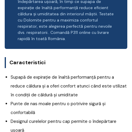
îndepărtarea ușoară, în timp ce supapa de
expirație de înaltă performanță reduce eficient
căldura și umiditatea din interiorul măștii. Testate
cu Dolomite pentru a maximiza confortul
respirator, este alegerea perfectă pentru nevoile
dvs. respiratorii.. Comandă P311 online cu livrare
rapidă în toată România.
Caracteristici
Supapă de expirație de înaltă performanță pentru a
reduce căldura și a oferi confort atunci când este utilizat
în condiții de căldură și umiditate
Punte de nas moale pentru o potrivire sigură și
confortabilă
Designul curelelor pentru cap permite o îndepărtare
ușoară