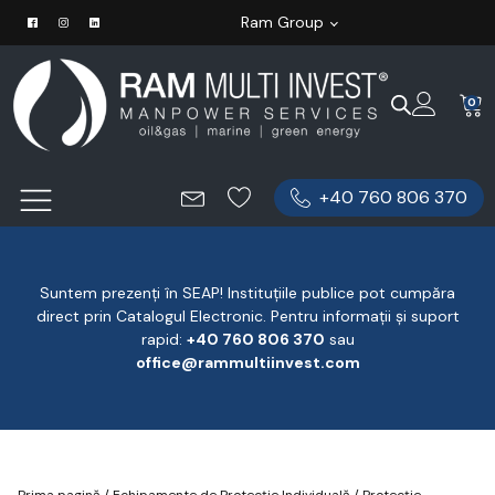
Ram Group
0
+40 760 806 370
Suntem prezenți în SEAP! Instituțiile publice pot cumpăra
direct prin Catalogul Electronic. Pentru informații și suport
rapid:
‪+40 760 806 370
‬ sau
office@rammultiinvest.com
Prima pagină
/
Echipamente de Protecție Individuală
/
Protecție