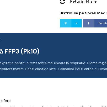
Retur in 14 zile
Distribuie pe Social Medi
X
Faceb
E
ă FFP3 (Pk10)
pirație pentru o rezistență mai ușoară la respirație. Clema reglab
confort maxim. Benzi elastice late.. Comandă P301 online cu livra
a feței