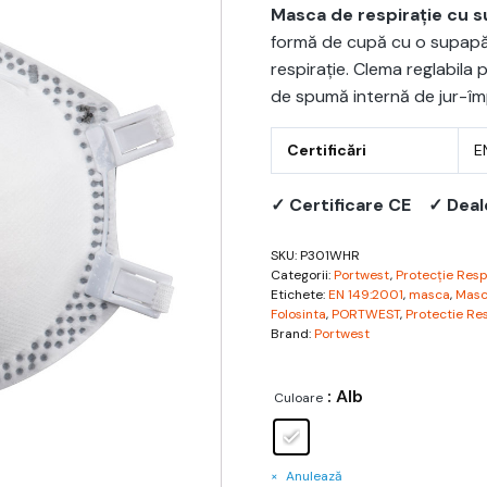
Masca de respirație cu s
formă de cupă cu o supapă 
respirație. Clema reglabila
de spumă internă de jur-împ
Certificări
E
✓ Certificare CE
✓ Deal
SKU:
P301WHR
Categorii:
Portwest
,
Protecție Resp
Etichete:
EN 149:2001
,
masca
,
Masc
Folosinta
,
PORTWEST
,
Protectie Re
Brand:
Portwest
: Alb
Culoare
Anulează