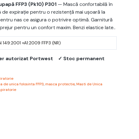
upapă FFP3 (Pk10) P301
— Mască confortabilă în
de expirație pentru o rezistență mai ușoară la
 pentru nas ce asigura o potrivire optimă. Garnitură
rejur pentru un confort maxim. Benzi elastice late..
N 149:2001 +A1:2009 FFP3 (NR)
er autorizat Portwest
✓ Stoc permanent
iratorie
a de unica folosinta FFP3
,
masca protectie
,
Masti de Unica
spiratorie