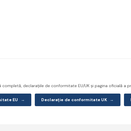
completă, declarațiile de conformitate EU/UK și pagina oficială a pr
mitate EU
→
Declarație de conformitate UK
→