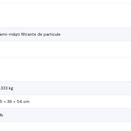
emi-măști filtrante de particule
.333 kg
5 × 36 × 54 cm
lb