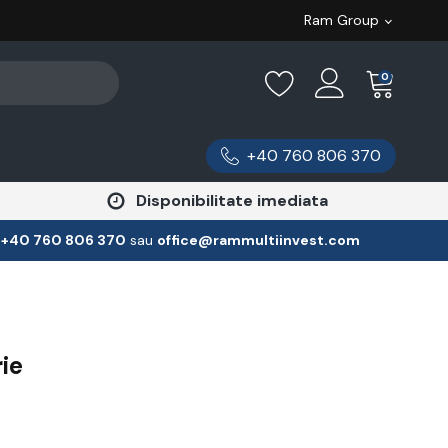
Ram Group
0
+40 760 806 370
Disponibilitate imediata
:
‪+40 760 806 370
‬ sau
office@rammultiinvest.com
ie