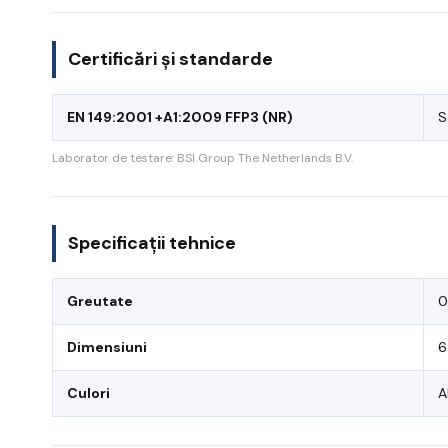
Certificări și standarde
EN 149:2001 +A1:2009 FFP3 (NR)
S
Laborator de testare: BSI Group The Netherlands B.V.
Specificații tehnice
Greutate
0
Dimensiuni
6
Culori
A