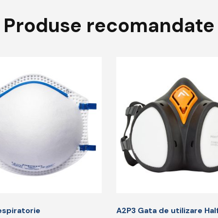
Produse recomandate
i.
spiratorie
A2P3 Gata de utilizare Hal