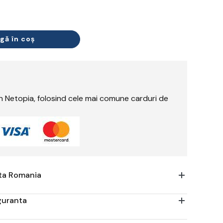
gă în coș
rin Netopia, folosind cele mai comune carduri de
ata Romania
iguranta