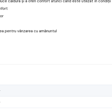
ce căldura și a oferi confort atunci când este utilizat în condiții
nfort
lor
rea pentru vânzarea cu amănuntul
—
—