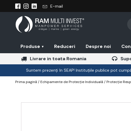
E-mail
Pr
se
Produse
Reduceri
Despre noi
Con
▾
Livrare in toata Romania
Supo
Suntem prezenți în SEAP! Instituțiile publice pot cumpăr
Prima pagină
/
Echipamente de Protecție Individuală
/
Protecție Resp