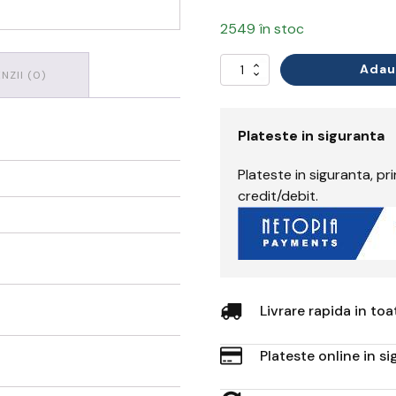
2549 în stoc
Adau
Cantitate
NZII (0)
Mască
Respiratorie
Plateste in siguranta
Plateste in siguranta, p
credit/debit.
Livrare rapida in to
Plateste online in s