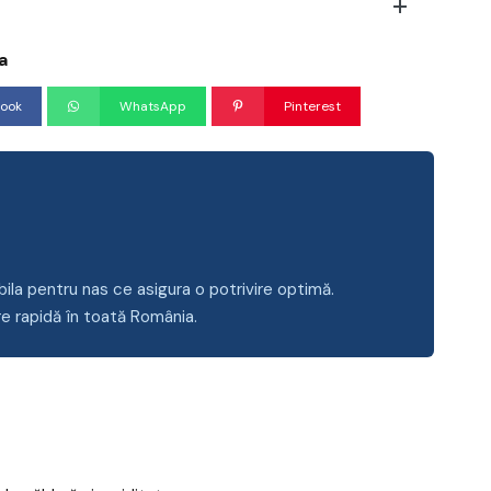
a
ook
WhatsApp
Pinterest
ila pentru nas ce asigura o potrivire optimă.
re rapidă în toată România.