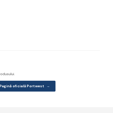
odusului.
Pagină oficială Portwest
→