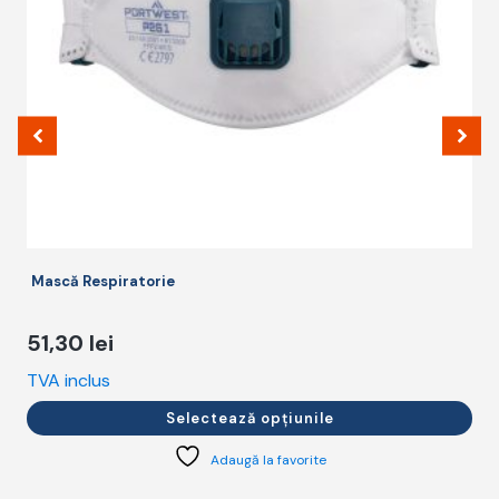
pot
p
fi
fi
alese
a
în
î
pagina
p
produsului.
p
Mască Respiratorie
51,30
lei
TVA inclus
T
Selectează opțiunile
Adaugă la favorite