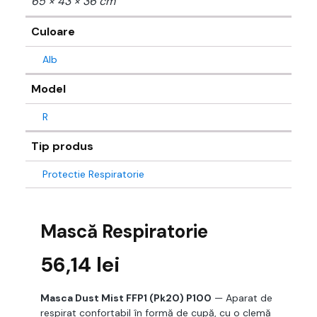
65 × 43 × 36 cm
Culoare
Alb
Model
R
Tip produs
Protectie Respiratorie
Mască Respiratorie
56,14
lei
Masca Dust Mist FFP1 (Pk20) P100
— Aparat de
respirat confortabil în formă de cupă, cu o clemă