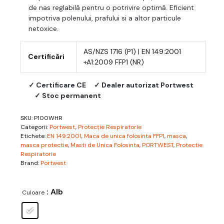
de nas reglabilă pentru o potrivire optimă. Eficient
impotriva polenului, prafului si a altor particule
netoxice.
AS/NZS 1716 (P1) | EN 149:2001
Certificări
+A1:2009 FFP1 (NR)
✓ Certificare CE
✓ Dealer autorizat Portwest
✓ Stoc permanent
SKU:
P100WHR
Categorii:
Portwest
,
Protecție Respiratorie
Etichete:
EN 149:2001
,
Maca de unica folosinta FFP1
,
masca
,
masca protectie
,
Masti de Unica Folosinta
,
PORTWEST
,
Protectie
Respiratorie
Brand:
Portwest
: Alb
Culoare