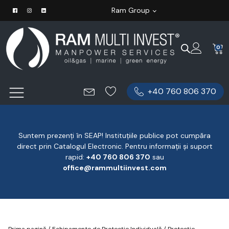
Ram Group
0
+40 760 806 370
Suntem prezenți în SEAP! Instituțiile publice pot cumpăra
direct prin Catalogul Electronic. Pentru informații și suport
rapid:
‪+40 760 806 370
‬ sau
office@rammultiinvest.com
Prima pagină
/
Echipamente de Protecție Individuală
/
Protecție