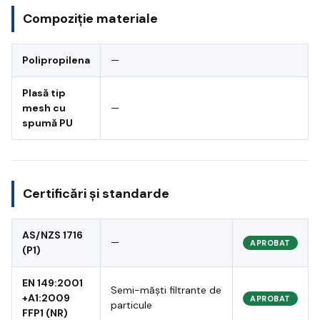
Compoziție materiale
Polipropilena
—
Plasă tip
mesh cu
—
spumă PU
Certificări și standarde
AS/NZS 1716
—
APROBAT
(P1)
EN 149:2001
Semi-măști filtrante de
+A1:2009
APROBAT
particule
FFP1 (NR)