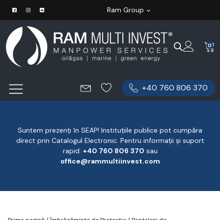
Ram Group
0
+40 760 806 370
Suntem prezenți în SEAP! Instituțiile publice pot cumpăra
direct prin Catalogul Electronic. Pentru informații și suport
rapid:
‪+40 760 806 370
‬ sau
office@rammultiinvest.com
Prima pagină
/
Îmbrăcăminte de Protecție
/
Pantaloni de