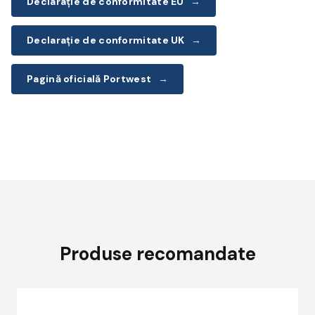
Declarație de conformitate EU
→
Declarație de conformitate UK
→
Pagină oficială Portwest
→
Produse recomandate
Acest
produs