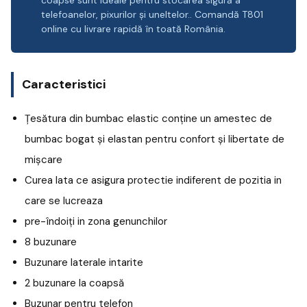
coapse sunt ideale pentru stocarea sigură a
telefoanelor, pixurilor și uneltelor.. Comandă T801
online cu livrare rapidă în toată România.
Caracteristici
Țesătura din bumbac elastic conține un amestec de
bumbac bogat și elastan pentru confort și libertate de
mișcare
Curea lata ce asigura protectie indiferent de pozitia in
care se lucreaza
pre-îndoiți in zona genunchilor
8 buzunare
Buzunare laterale intarite
2 buzunare la coapsă
Buzunar pentru telefon