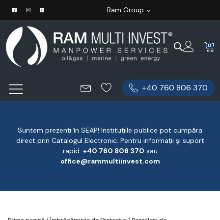
Ram Group
0
+40 760 806 370
Suntem prezenți în SEAP! Instituțiile publice pot cumpăra
direct prin Catalogul Electronic. Pentru informații și suport
rapid:
‪+40 760 806 370
‬ sau
office@rammultiinvest.com
Prima pagină
/
Îmbrăcăminte de Protecție
/
Pantaloni de