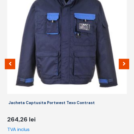
m
v
O
p
fi
a
î
p
p
Jacheta Captusita Portwest Texo Contrast
264,26
lei
TVA inclus
T