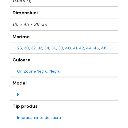
0,686 kg
Dimensiuni
65 × 45 × 36 cm
Marime
28
,
30
,
32
,
33
,
34
,
36
,
38
,
40
,
41
,
42
,
44
,
46
,
48
Culoare
Gri Zoom/Negru
,
Negru
Model
R
Tip produs
Imbracaminte de Lucru