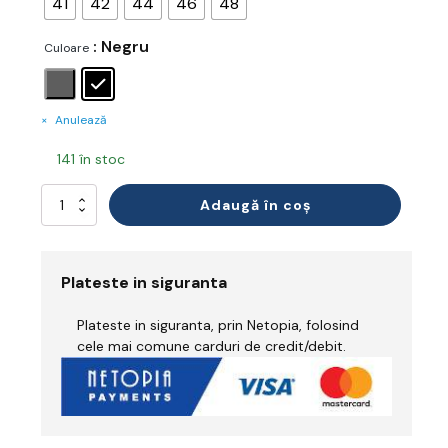
41
42
44
46
48
: Negru
Culoare
Anulează
141 în stoc
Cantitate
Adaugă în coș
Pantaloni
Extensibil
Plateste in siguranta
Plateste in siguranta, prin Netopia, folosind
cele mai comune carduri de credit/debit.