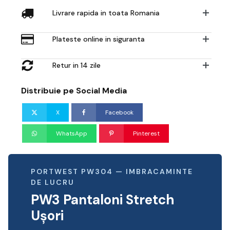
Livrare rapida in toata Romania
Plateste online in siguranta
Retur in 14 zile
Distribuie pe Social Media
X
Facebook
WhatsApp
Pinterest
PORTWEST PW304 — IMBRACAMINTE
DE LUCRU
PW3 Pantaloni Stretch
Ușori