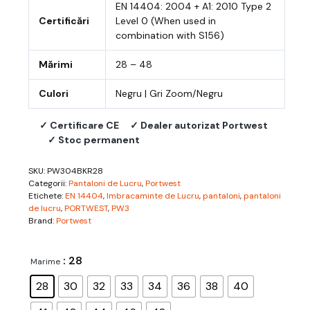
EN 14404: 2004 + A1: 2010 Type 2
Certificări
Level 0 (When used in
combination with S156)
Mărimi
28 – 48
Culori
Negru | Gri Zoom/Negru
✓ Certificare CE
✓ Dealer autorizat Portwest
✓ Stoc permanent
SKU:
PW304BKR28
Categorii:
Pantaloni de Lucru
,
Portwest
Etichete:
EN 14404
,
Imbracaminte de Lucru
,
pantaloni
,
pantaloni
de lucru
,
PORTWEST
,
PW3
Brand:
Portwest
: 28
Marime
28
30
32
33
34
36
38
40