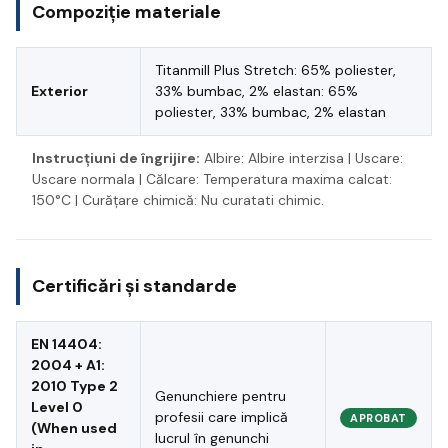
Compoziție materiale
Titanmill Plus Stretch: 65% poliester,
Exterior
33% bumbac, 2% elastan: 65%
poliester, 33% bumbac, 2% elastan
Instrucțiuni de îngrijire:
Albire: Albire interzisa | Uscare:
Uscare normala | Călcare: Temperatura maxima calcat:
150°C | Curățare chimică: Nu curatati chimic.
Certificări și standarde
EN 14404:
2004 + A1:
2010 Type 2
Genunchiere pentru
Level 0
profesii care implică
APROBAT
(When used
lucrul în genunchi