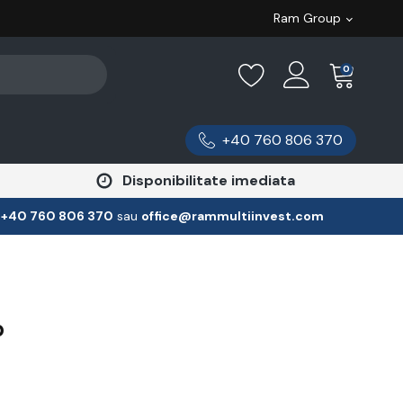
Ram Group
0
+40 760 806 370
Disponibilitate imediata
:
‪+40 760 806 370
‬ sau
office@rammultiinvest.com
p