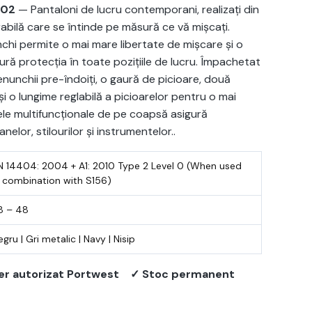
802
— Pantaloni de lucru contemporani, realizați din
abilă care se întinde pe măsură ce vă mișcați.
nchi permite o mai mare libertate de mișcare și o
gură protecția în toate pozițiile de lucru. Împachetat
 genunchii pre-îndoiți, o gaură de picioare, două
 o lungime reglabilă a picioarelor pentru o mai
e multifuncționale de pe coapsă asigură
elor, stilourilor și instrumentelor..
N 14404: 2004 + A1: 2010 Type 2 Level 0 (When used
n combination with S156)
8 – 48
egru | Gri metalic | Navy | Nisip
er autorizat Portwest
✓ Stoc permanent