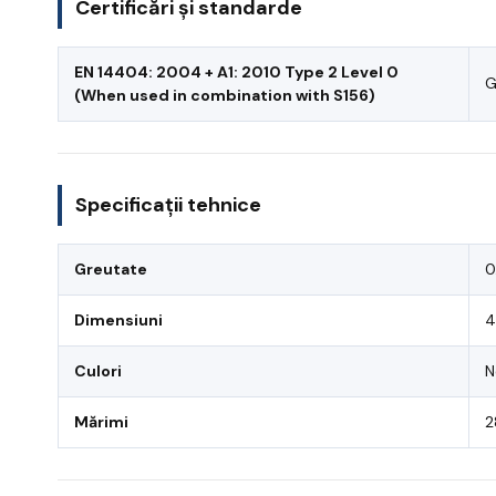
Certificări și standarde
EN 14404: 2004 + A1: 2010 Type 2 Level 0
G
(When used in combination with S156)
Specificații tehnice
Greutate
0
Dimensiuni
4
Culori
N
Mărimi
2