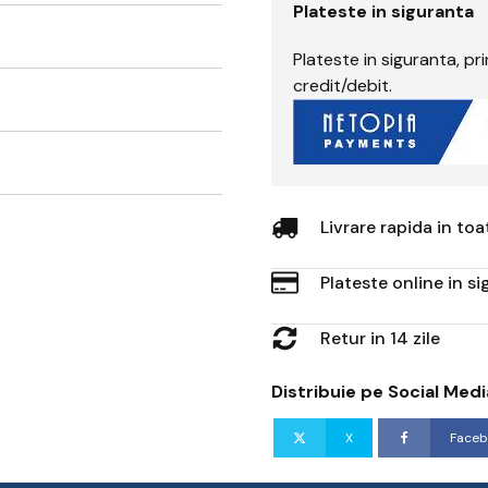
Plateste in siguranta
Plateste in siguranta, p
credit/debit.
Livrare rapida in to
Plateste online in s
Retur in 14 zile
Distribuie pe Social Medi
X
Faceb