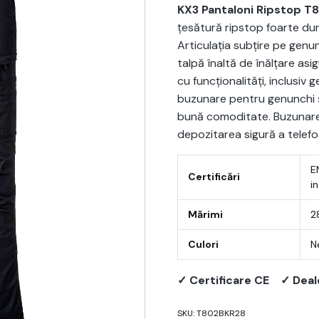
KX3 Pantaloni Ripstop T
țesătură ripstop foarte dur
Articulația subțire pe genu
talpă înaltă de înălțare asi
cu funcționalități, inclusiv
buzunare pentru genunchi și
bună comoditate. Buzunarel
depozitarea sigură a telefoan
E
Certificări
i
Mărimi
2
Culori
N
✓ Certificare CE
✓ Deal
SKU:
T802BKR28