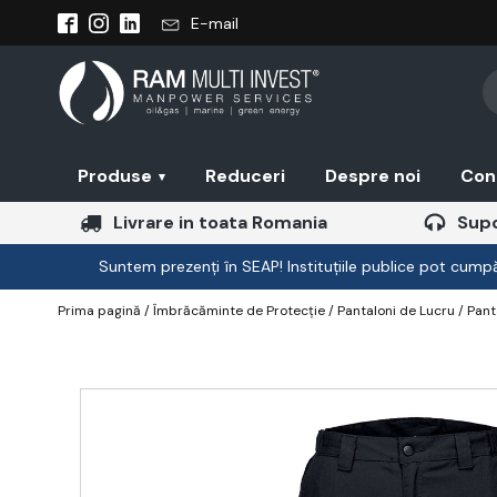
E-mail
Pr
se
Produse
Reduceri
Despre noi
Con
▾
Livrare in toata Romania
Supo
Suntem prezenți în SEAP! Instituțiile publice pot cumpăr
Prima pagină
/
Îmbrăcăminte de Protecție
/
Pantaloni de Lucru
/ Pant