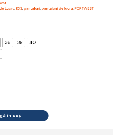
west
de Lucru
,
KX3
,
pantaloni
,
pantaloni de lucru
,
PORTWEST
36
38
40
gă în coș