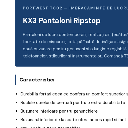
PORTWEST T802 — IMBRACAMINTE DE LUCR
KX3 Pantaloni Ripstop
Pantaloni de lucru contemporani, realizați din țesătur
libertate de mișcare și o talpă înaltă de înălțare asigu
două buzunare pentru genunchi și o lungime reglabilă
telefoanelor, stilourilor și instrumentelor.. Comandă T
Caracteristici
Durabil la fortari ceea ce confera un comfort superior 
Buclele curelei de centură pentru o extra durabilitate
Buzunare inferioare pentru genunchiere
Buzunarul inferior de la spate ofera acces rapid si facil