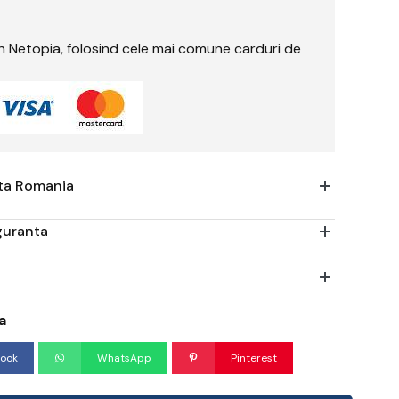
rin Netopia, folosind cele mai comune carduri de
ata Romania
iguranta
a
ook
WhatsApp
Pinterest