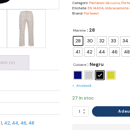
Categorii:
Pantaloni de Lucru
,
Port
Etichete:
EN 14404
,
Imbracaminte 
Brand:
Portwest
: 28
Marime
28
30
32
33
34
41
42
44
46
48
NZII (0)
: Negru
Culoare
Anulează
27 în stoc
Adau
Cantitate
Pantaloni
Ripstop
1
,
42
,
44
,
46
,
48