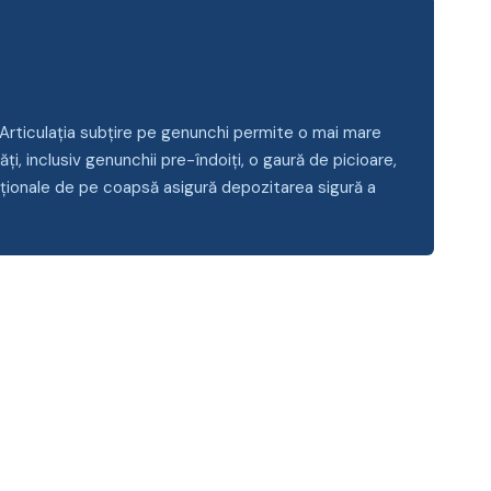
. Articulația subțire pe genunchi permite o mai mare
ți, inclusiv genunchii pre-îndoiți, o gaură de picioare,
cționale de pe coapsă asigură depozitarea sigură a