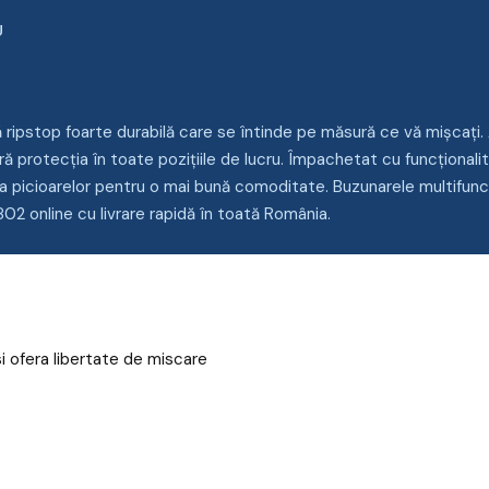
U
ă ripstop foarte durabilă care se întinde pe măsură ce vă mișcați
ră protecția în toate pozițiile de lucru. Împachetat cu funcționalită
 a picioarelor pentru o mai bună comoditate. Buzunarele multifun
802 online cu livrare rapidă în toată România.
si ofera libertate de miscare