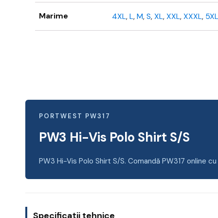
Marime
4XL
,
L
,
M
,
S
,
XL
,
XXL
,
XXXL
,
5X
PORTWEST PW317
PW3 Hi-Vis Polo Shirt S/S
PW3 Hi-Vis Polo Shirt S/S. Comandă PW317 online cu l
Specificații tehnice