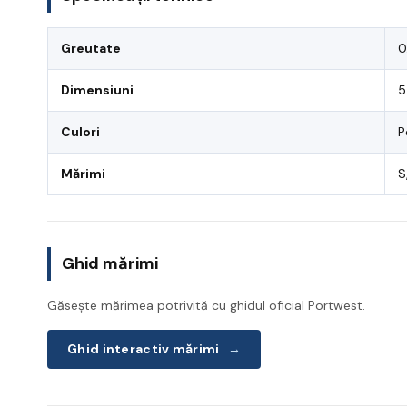
Greutate
0
Dimensiuni
5
Culori
P
Mărimi
S
Ghid mărimi
Găsește mărimea potrivită cu ghidul oficial Portwest.
Ghid interactiv mărimi
→