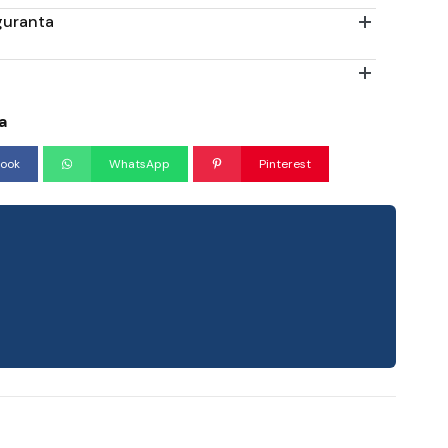
iguranta
a
ook
WhatsApp
Pinterest