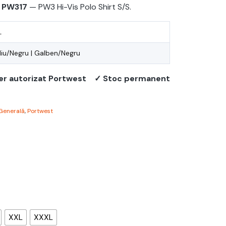
S PW317
— PW3 Hi-Vis Polo Shirt S/S.
L
liu/Negru | Galben/Negru
er autorizat Portwest
✓ Stoc permanent
Generală
,
Portwest
XXL
XXXL