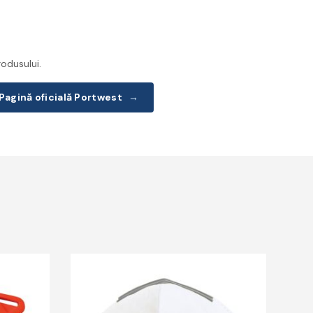
odusului.
Pagină oficială Portwest
→