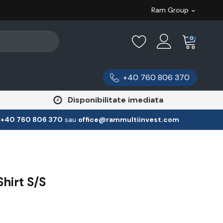
Ram Group
0
+40 760 806 370
Disponibilitate imediata
:
‪+40 760 806 370
‬ sau
office@rammultiinvest.com
hirt S/S