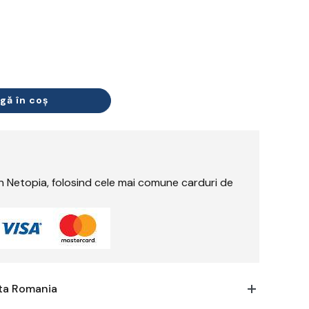
gă în coș
rin Netopia, folosind cele mai comune carduri de
ata Romania