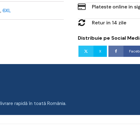
Plateste online in s
L
,
6XL
Retur in 14 zile
Distribuie pe Social Medi
X
Faceb
ivrare rapidă în toată România.