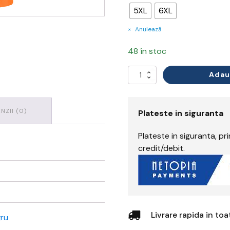
5XL
6XL
Anulează
48 în stoc
Adau
Cantitate
PW3
Hi-
Vis
NZII (0)
Polo
Plateste in siguranta
Shirt
S/S
Plateste in siguranta, p
credit/debit.
Livrare rapida in to
gru