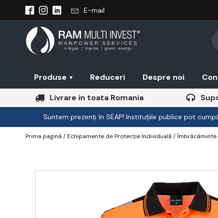
E-mail
Pr
se
Produse
Reduceri
Despre noi
Con
▾
Livrare in toata Romania
Supo
Suntem prezenți în SEAP! Instituțiile publice pot cumpăr
Prima pagină
/
Echipamente de Protecție Individuală
/
Îmbrăcăminte 