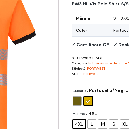
PW3 Hi-Vis Polo Shirt S/
Mărimi
S – XXX
Culori
Portoca
✓ Certificare CE
✓ Deal
SKU:
PW317OBR4XL
Categorii:
Îmbrăcăminte de Lucru 
Etichetă:
PORTWEST
Brand:
Portwest
: Portocaliu/Negru
Culoare
: 4XL
Marime
4XL
L
M
S
XL