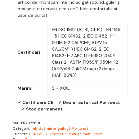
articol de îmbrăcăminte includ gât rotund, guler și
manșete cu nervuri, ceea ce îl face confortabil și
ușor de purtat..
EN ISO 11612 (A1, B1, C1, F1) | EN 1149
-5 | IEC 61482-2 IEC 61482-1-1
(ELIM 9.2 CAL/CM², ATPV 15
CAL/CM² ) | IEC 61482-2 IEC
Certificări
61482-1-2 APC 1 | EN ISO 20471
Class 2 | ASTM F1959/F1959M-12
(ATPV=16 Cal/CM<sup>2</sup>
(HAF=86%))
Mărimi
S – XXXL
✓ Certificare CE
✓ Dealer autorizat Portwest
✓ Stoc permanent
SKU:
FR707YBRL
Categorii:
Îmbrăcăminte Ignifugă
,
Portwest
Etichete:
PORTWEST
,
Protecție ignifuga multi-norm