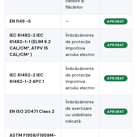
căldurii și
flăcărilor
EN 1149 -5
—
APROBAT
IEC 61482-2 IEC
Îmbrăcăminte
61482-1-1 (ELIM 9.2
de protecție
APROBAT
CAL/CM², ATPV 15
împotriva
CAL/CM² )
arcului electric
Îmbrăcăminte
IEC 61482-2 IEC
de protecție
APROBAT
61482-1-2 APC 1
împotriva
arcului electric
Îmbrăcăminte
de avertizare
EN ISO 20471 Class 2
APROBAT
cu vizibilitate
ridicată
ASTM F1959/F1959M-