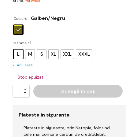
Brand:
Portwest
: Galben/Negru
Culoare
: L
Marime
L
M
S
XL
XXL
XXXL
Anulează
Stoc epuizat
Cantitate
Adaugă în coș
PW3
Modaflame
Knit
Hi-
Plateste in siguranta
Vis
FR
Plateste in siguranta, prin Netopia, folosind
Sweatshirt
cele mai comune carduri de credit/debit.