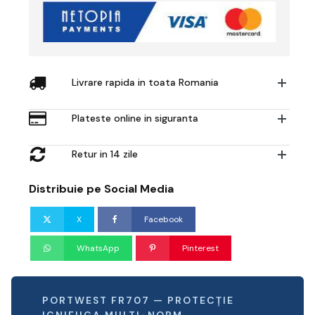
Livrare rapida in toata Romania
Plateste online in siguranta
Retur in 14 zile
Distribuie pe Social Media
X
Facebook
WhatsApp
Pinterest
PORTWEST FR707 — PROTECȚIE
IGNIFUGA MULTI-NORM