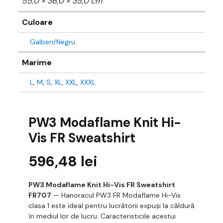
55,0 × 36,0 × 35,0 cm
Culoare
Galben/Negru
Marime
L
,
M
,
S
,
XL
,
XXL
,
XXXL
PW3 Modaflame Knit Hi-
Vis FR Sweatshirt
596,48
lei
PW3 Modaflame Knit Hi-Vis FR Sweatshirt
FR707
— Hanoracul PW3 FR Modaflame Hi-Vis
clasa 1 este ideal pentru lucrătorii expuși la căldură
în mediul lor de lucru. Caracteristicile acestui