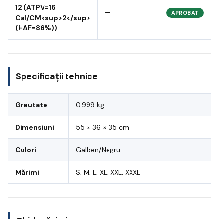
12 (ATPV=16
—
APROBAT
Cal/CM<sup>2</sup>
(HAF=86%))
Specificații tehnice
Greutate
0.999 kg
Dimensiuni
55 × 36 × 35 cm
Culori
Galben/Negru
Mărimi
S, M, L, XL, XXL, XXXL