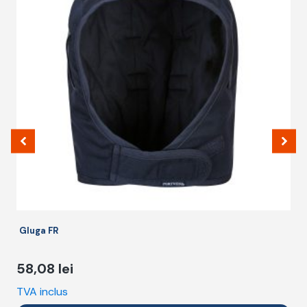
Gluga FR
58,08
lei
TVA inclus
T