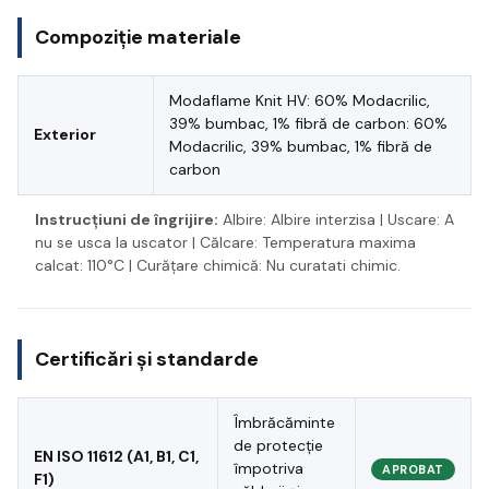
Compoziție materiale
Modaflame Knit HV: 60% Modacrilic,
39% bumbac, 1% fibră de carbon: 60%
Exterior
Modacrilic, 39% bumbac, 1% fibră de
carbon
Instrucțiuni de îngrijire:
Albire: Albire interzisa | Uscare: A
nu se usca la uscator | Călcare: Temperatura maxima
calcat: 110°C | Curățare chimică: Nu curatati chimic.
Certificări și standarde
Îmbrăcăminte
de protecție
EN ISO 11612 (A1, B1, C1,
împotriva
APROBAT
F1)