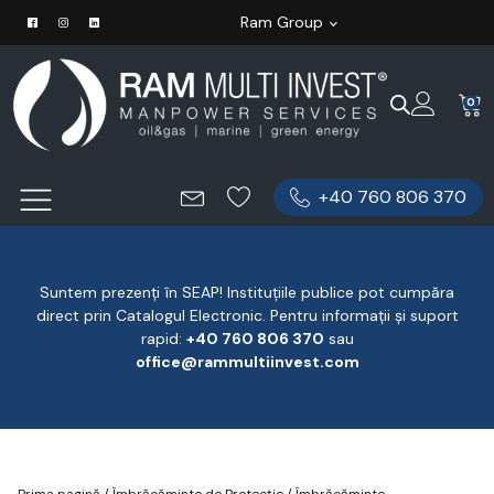
Ram Group
0
+40 760 806 370
Suntem prezenți în SEAP! Instituțiile publice pot cumpăra
direct prin Catalogul Electronic. Pentru informații și suport
rapid:
‪+40 760 806 370
‬ sau
office@rammultiinvest.com
Prima pagină
/
Îmbrăcăminte de Protecție
/
Îmbrăcăminte