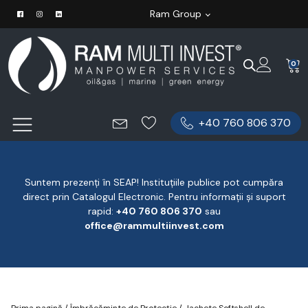
Ram Group
0
+40 760 806 370
Suntem prezenți în SEAP! Instituțiile publice pot cumpăra
direct prin Catalogul Electronic. Pentru informații și suport
rapid:
‪+40 760 806 370
‬ sau
office@rammultiinvest.com
Prima pagină
/
Îmbrăcăminte de Protecție
/
Jachete Softshell de