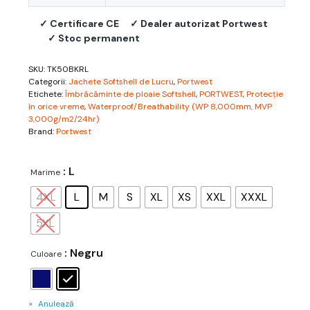
✓ Certificare CE
✓ Dealer autorizat Portwest
✓ Stoc permanent
SKU:
TK50BKRL
Categorii:
Jachete Softshell de Lucru
,
Portwest
Etichete:
Îmbrăcăminte de ploaie Softshell
,
PORTWEST
,
Protecție
în orice vreme
,
Waterproof/Breathability (WP 8,000mm, MVP
3,000g/m2/24hr)
Brand:
Portwest
: L
Marime
4XL
L
M
S
XL
XS
XXL
XXXL
5XL
: Negru
Culoare
Anulează