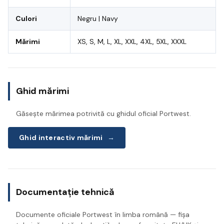
Culori
Negru | Navy
Mărimi
XS, S, M, L, XL, XXL, 4XL, 5XL, XXXL
Ghid mărimi
Găsește mărimea potrivită cu ghidul oficial Portwest.
Ghid interactiv mărimi
→
Documentație tehnică
Documente oficiale Portwest în limba română — fișa