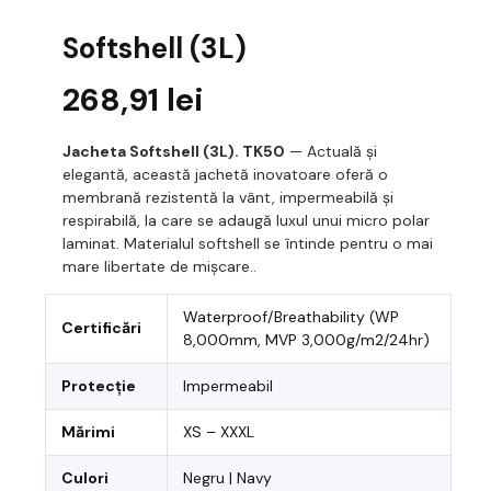
Softshell (3L)
268,91
lei
Jacheta Softshell (3L). TK50
— Actuală și
elegantă, această jachetă inovatoare oferă o
membrană rezistentă la vânt, impermeabilă și
respirabilă, la care se adaugă luxul unui micro polar
laminat. Materialul softshell se întinde pentru o mai
mare libertate de mișcare..
Waterproof/Breathability (WP
Certificări
8,000mm, MVP 3,000g/m2/24hr)
Protecție
Impermeabil
Mărimi
XS – XXXL
Culori
Negru | Navy