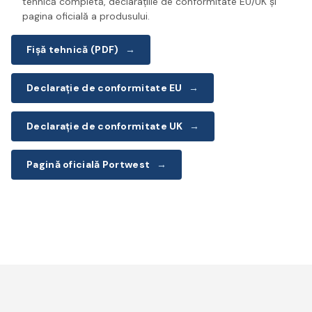
tehnică completă, declarațiile de conformitate EU/UK și
pagina oficială a produsului.
Fișă tehnică (PDF)
→
Declarație de conformitate EU
→
Declarație de conformitate UK
→
Pagină oficială Portwest
→