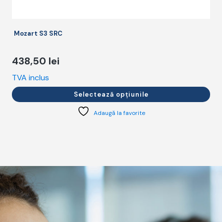
Mozart S3 SRC
438,50
lei
TVA inclus
T
Selectează opțiunile
Adaugă la favorite