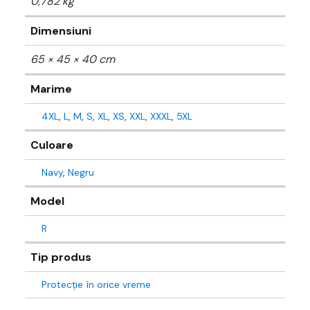
0,782 kg
Dimensiuni
65 × 45 × 40 cm
Marime
4XL
,
L
,
M
,
S
,
XL
,
XS
,
XXL
,
XXXL
,
5XL
Culoare
Navy
,
Negru
Model
R
Tip produs
Protecție în orice vreme