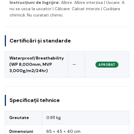
Instrucțiuni de îngrijire:
Albire: Albire interzisa | Uscare: A
nu se usca la uscator | Călcare: Calcat interzis | Curățare
chimică: Nu curatati chimic.
Certificări și standarde
Waterproof/Breathability
(WP 8,000mm, MVP
—
APROBAT
3,000g/m2/24hr)
Specificații tehnice
Greutate
0.911 kg
Dimensiuni
65 × 45 × 40 cm