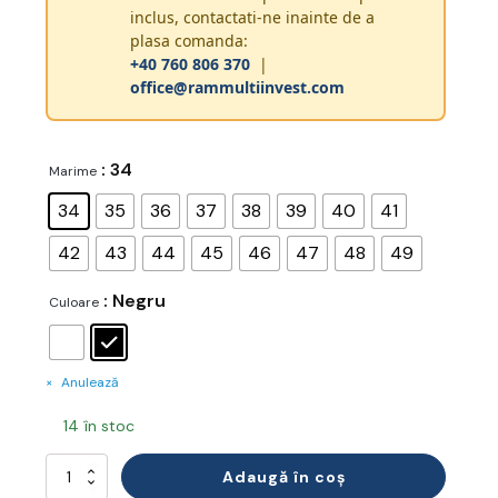
inclus, contactati-ne inainte de a
plasa comanda:
+40 760 806 370
|
office@rammultiinvest.com
: 34
Marime
34
35
36
37
38
39
40
41
42
43
44
45
46
47
48
49
: Negru
Culoare
Anulează
14 în stoc
Cantitate
Adaugă în coș
Steel