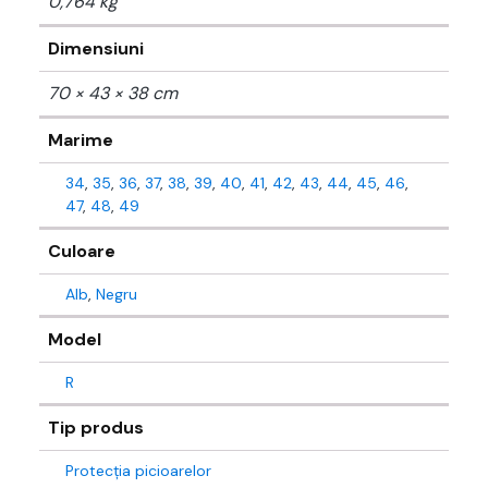
0,764 kg
Dimensiuni
70 × 43 × 38 cm
Marime
34
,
35
,
36
,
37
,
38
,
39
,
40
,
41
,
42
,
43
,
44
,
45
,
46
,
47
,
48
,
49
Culoare
Alb
,
Negru
Model
R
Tip produs
Protecția picioarelor