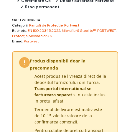
✓ Certificare CE
✓ Dealer autorizat Portwest
✓ Stoc permanent
SKU:
FW81BKR34
Categorii:
Pantofi de Protecție
,
Portwest
Etichete:
EN ISO 20345:2022
,
Microfibră Steelite™
,
PORTWEST
,
Protecția picioarelor
,
S2
Brand:
Portwest
Produs disponibil doar la
!
precomanda
Acest produs se livreaza direct de la
depozitul furnizorului din Turcia.
Transportul international se
factureaza separat
si nu este inclus
in pretul afisat.
Termenul de livrare estimativ este
de 10-15 zile lucratoare de la
confirmarea comenzii.
Pentru cotatie de pret cu transport