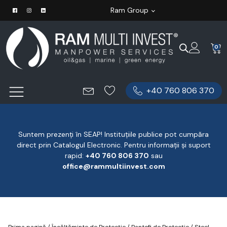
Ram Group
0
+40 760 806 370
Suntem prezenți în SEAP! Instituțiile publice pot cumpăra
direct prin Catalogul Electronic. Pentru informații și suport
rapid:
‪+40 760 806 370
‬ sau
office@rammultiinvest.com
Prima pagină
/
Încălțăminte de Protecție
/
Pantofi de Protecție
/ Steel