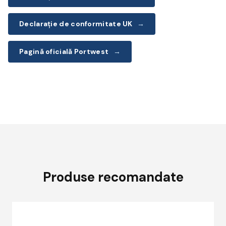
Declarație de conformitate UK
→
Pagină oficială Portwest
→
Produse recomandate
Acest
A
produs
p