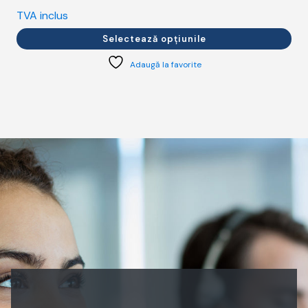
TVA inclus
T
Selectează opțiunile
Adaugă la favorite