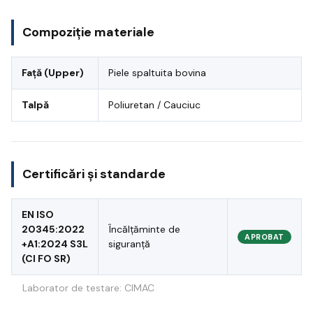
Compoziție materiale
Față (Upper)
Piele spaltuita bovina
Talpă
Poliuretan / Cauciuc
Certificări și standarde
EN ISO
20345:2022
Încălțăminte de
APROBAT
+A1:2024 S3L
siguranță
(CI FO SR)
Laborator de testare: CIMAC