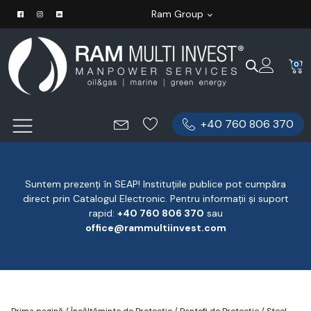
Ram Group
0
+40 760 806 370
Suntem prezenți în SEAP! Instituțiile publice pot cumpăra
direct prin Catalogul Electronic. Pentru informații și suport
rapid:
‪+40 760 806 370
‬ sau
office@rammultiinvest.com
Prima pagină
/
Încălțăminte de Protecție
/
Pantofi de Protecție
/ Steel