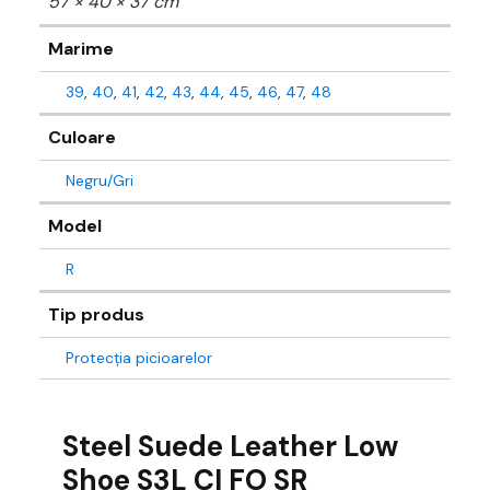
57 × 40 × 37 cm
Marime
39
,
40
,
41
,
42
,
43
,
44
,
45
,
46
,
47
,
48
Culoare
Negru/Gri
Model
R
Tip produs
Protecția picioarelor
Steel Suede Leather Low
Shoe S3L CI FO SR