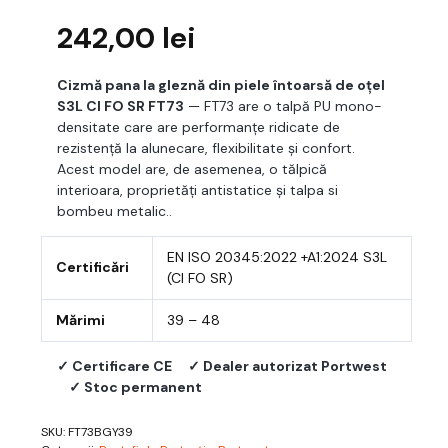
242,00
lei
Cizmă pana la gleznă din piele întoarsă de oțel
S3L CI FO SR FT73
— FT73 are o talpă PU mono-
densitate care are performanțe ridicate de
rezistență la alunecare, flexibilitate și confort.
Acest model are, de asemenea, o tălpică
interioara, proprietăți antistatice și talpa si
bombeu metalic..
EN ISO 20345:2022 +A1:2024 S3L
Certificări
(CI FO SR)
Mărimi
39 – 48
✓ Certificare CE
✓ Dealer autorizat Portwest
✓ Stoc permanent
SKU:
FT73BGY39