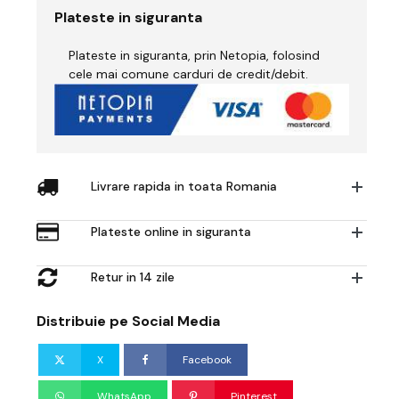
Low
Plateste in siguranta
Shoe
S3L
Plateste in siguranta, prin Netopia, folosind
CI
FO
cele mai comune carduri de credit/debit.
SR
Livrare rapida in toata Romania
Plateste online in siguranta
Retur in 14 zile
Distribuie pe Social Media
X
Facebook
WhatsApp
Pinterest