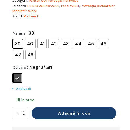
Categorii:
Pantofi de Protecție
,
Portwest
Etichete:
EN ISO 20345:2022
,
PORTWEST
,
Protecția picioarelor
,
Steelite™ Work
Brand:
Portwest
: 39
Marime
39
40
41
42
43
44
45
46
47
48
: Negru/Gri
Culoare
Anulează
111 în stoc
Cantitate
Adaugă în coș
Steel
Suede
Leather