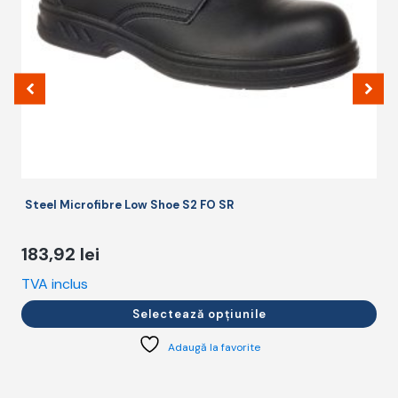
fi
alese
în
pagina
produsului.
Steel Microfibre Low Shoe S2 FO SR
183,92
lei
TVA inclus
T
Selectează opțiunile
Adaugă la favorite