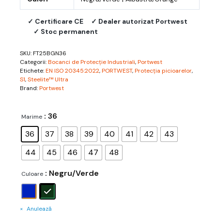
✓ Certificare CE
✓ Dealer autorizat Portwest
✓ Stoc permanent
SKU:
FT25BGN36
Categorii:
Bocanci de Protecție Industriali
,
Portwest
Etichete:
EN ISO 20345:2022
,
PORTWEST
,
Protecția picioarelor
,
S1
,
Steelite™ Ultra
Brand:
Portwest
: 36
Marime
36
37
38
39
40
41
42
43
44
45
46
47
48
: Negru/Verde
Culoare
Anulează