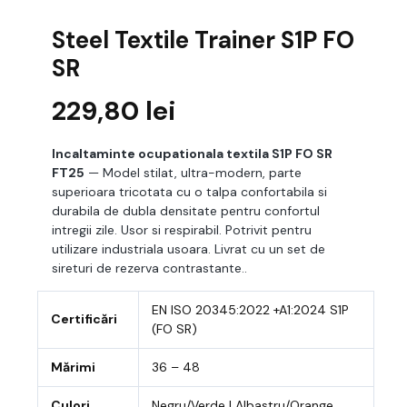
Steel Textile Trainer S1P FO
SR
229,80
lei
Incaltaminte ocupationala textila S1P FO SR
FT25
— Model stilat, ultra-modern, parte
superioara tricotata cu o talpa confortabila si
durabila de dubla densitate pentru confortul
intregii zile. Usor si respirabil. Potrivit pentru
utilizare industriala usoara. Livrat cu un set de
sireturi de rezerva contrastante..
EN ISO 20345:2022 +A1:2024 S1P
Certificări
(FO SR)
Mărimi
36 – 48
Culori
Negru/Verde | Albastru/Orange