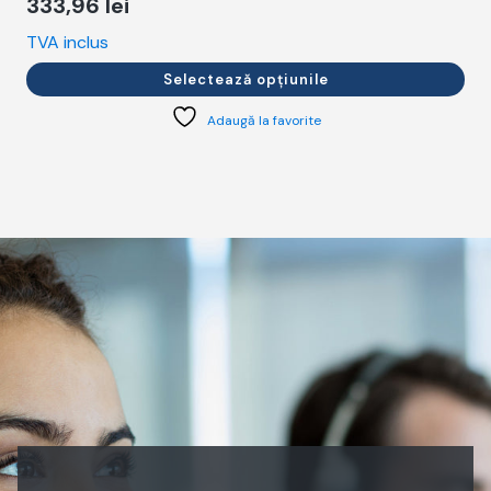
333,96
lei
TVA inclus
T
Selectează opțiunile
Adaugă la favorite