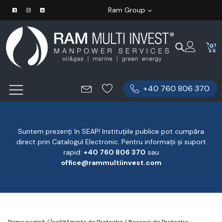
Ram Group
0
+40 760 806 370
Suntem prezenți în SEAP! Instituțiile publice pot cumpăra
direct prin Catalogul Electronic. Pentru informații și suport
rapid:
‪+40 760 806 370
‬ sau
office@rammultiinvest.com
Prima pagină
/
Încălțăminte de Protecție
/
Bocanci de Protecție