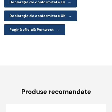
Declarație de conformitate EU
→
Declarație de conformitate UK
→
Pagină oficială Portwest
→
Produse recomandate
Acest
A