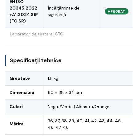
EN ISO
20345:2022
Încălțăminte de
APROBAT
+A1:2024 S1P
siguranță
(FO SR)
Laborator de testare: CTC
Specificații tehnice
Greutate
1.11 kg
Dimensiuni
60 × 38 × 34 cm
Culori
Negru/Verde | Albastru/Orange
36, 37, 38, 39, 40, 41, 42, 43, 44, 45,
Mărimi
46, 47, 48