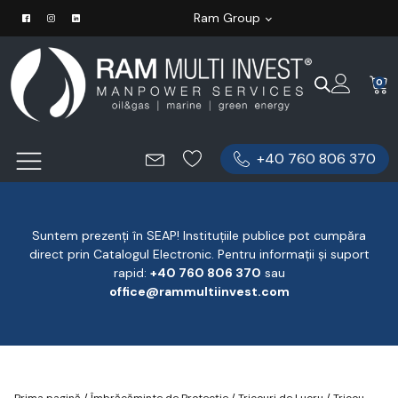
Ram Group
0
+40 760 806 370
Suntem prezenți în SEAP! Instituțiile publice pot cumpăra
direct prin Catalogul Electronic. Pentru informații și suport
rapid:
‪+40 760 806 370
‬ sau
office@rammultiinvest.com
Prima pagină
/
Îmbrăcăminte de Protecție
/
Tricouri de Lucru
/ Tricou