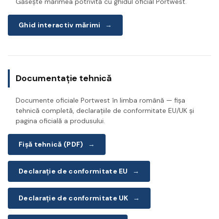
Găsește mărimea potrivită cu ghidul oficial Portwest.
Ghid interactiv mărimi
→
Documentație tehnică
Documente oficiale Portwest în limba română — fișa
tehnică completă, declarațiile de conformitate EU/UK și
pagina oficială a produsului.
Fișă tehnică (PDF)
→
Declarație de conformitate EU
→
Declarație de conformitate UK
→