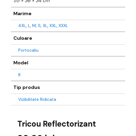
55 × 36 × 34 cm
Marime
4XL
,
L
,
M
,
S
,
XL
,
XXL
,
XXXL
Culoare
Portocaliu
Model
R
Tip produs
Vizibilitate Ridicata
Tricou Reflectorizant