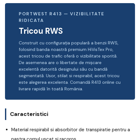
PORTWEST R413 — VIZIBILITATE
RIDICATA
Tricou RWS
Construit cu configurația populară a benzii RWS,
folosind banda noastră premium HiVisTex Pro,
acest tricou de trafic oferă o vizibilitate sporită.
De asemenea are o libertate de mișcare
excelentă datorită designului său cu bandă
segmentată. Usor, stilat si respirabil, acest tricou
este alegerea excelenta. Comandă R413 online cu
livrare rapidă în toată România.
Caracteristici
Material respirabil si absorbitor de transpiratie pentru a
pastra corpul uscat si racoros