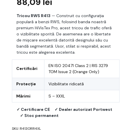
88,09
lei
Tricou RWS R413
— Construit cu configurația
populară a benzii RWS, folosind banda noastră
premium HiVisTex Pro, acest tricou de trafic oferă
o vizibilitate sporită. De asemenea are o libertate
de mișcare excelentă datorită designului său cu
bandă segmentată. Usor, stilat si respirabil, acest
tricou este alegerea excelenta.
EN ISO 20471 Class 2 | RIS 3279
Certificări
TOM Issue 2 (Orange Only)
Protecție
Vizibilitate ridicată
Mărimi
S – XXXL
✓ Certificare CE
✓ Dealer autorizat Portwest
✓ Stoc permanent
SKU:
R413ORR4XL