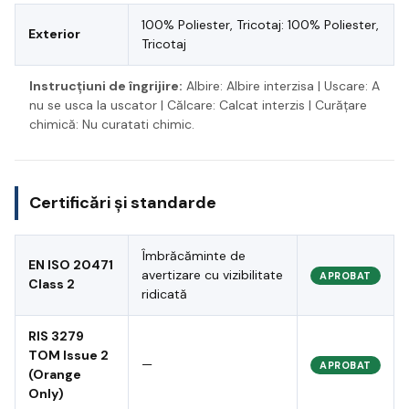
100% Poliester, Tricotaj: 100% Poliester,
Exterior
Tricotaj
Instrucțiuni de îngrijire:
Albire: Albire interzisa | Uscare: A
nu se usca la uscator | Călcare: Calcat interzis | Curățare
chimică: Nu curatati chimic.
Certificări și standarde
Îmbrăcăminte de
EN ISO 20471
avertizare cu vizibilitate
APROBAT
Class 2
ridicată
RIS 3279
TOM Issue 2
—
APROBAT
(Orange
Only)