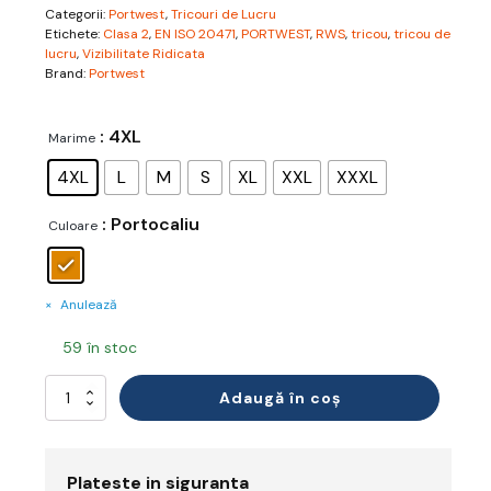
Categorii:
Portwest
,
Tricouri de Lucru
Etichete:
Clasa 2
,
EN ISO 20471
,
PORTWEST
,
RWS
,
tricou
,
tricou de
lucru
,
Vizibilitate Ridicata
Brand:
Portwest
: 4XL
Marime
4XL
L
M
S
XL
XXL
XXXL
: Portocaliu
Culoare
Anulează
59 în stoc
Cantitate
Adaugă în coș
Tricou
Reflectorizant
Plateste in siguranta