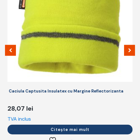
Caciula Captusita Insulatex cu Margine Reflectorizanta
28,07
lei
TVA inclus
T
Citește mai mult