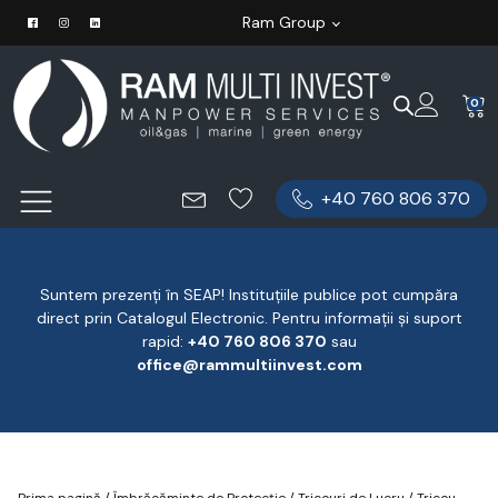
Ram Group
0
+40 760 806 370
Suntem prezenți în SEAP! Instituțiile publice pot cumpăra
direct prin Catalogul Electronic. Pentru informații și suport
rapid:
‪+40 760 806 370
‬ sau
office@rammultiinvest.com
Prima pagină
/
Îmbrăcăminte de Protecție
/
Tricouri de Lucru
/ Tricou