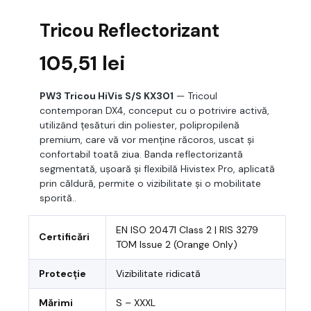
Tricou Reflectorizant
105,51
lei
PW3 Tricou HiVis S/S KX301
— Tricoul
contemporan DX4, conceput cu o potrivire activă,
utilizând țesături din poliester, polipropilenă
premium, care vă vor menține răcoros, uscat și
confortabil toată ziua. Banda reflectorizantă
segmentată, ușoară și flexibilă Hivistex Pro, aplicată
prin căldură, permite o vizibilitate și o mobilitate
sporită..
EN ISO 20471 Class 2 | RIS 3279
Certificări
TOM Issue 2 (Orange Only)
Protecție
Vizibilitate ridicată
Mărimi
S – XXXL