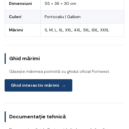
Dimensiuni
55 × 36 × 30 cm
Culori
Portocaliu | Galben
Mărimi
S, M, L, XL, XXL, 4XL, 5XL, 6XL, XXXL
Ghid mărimi
Găsește mărimea potrivită cu ghidul oficial Portwest.
Ghid interactiv mărimi
→
Documentație tehnică