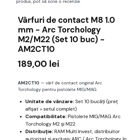
produs, pot să scrie o recenzie.
Vârfuri de contact M8 1.0
mm - Arc Torchology
M2/M22 (Set 10 buc) -
AM2CT10
189,00
lei
AM2CT10
— vârf de contact original Arc
Torchology pentru pistolete MIG/MAG
Unitate de vânzare:
Set 10 bucăți (preț
afișat = setul complet)
Compatibilitate:
Pistolete MIG/MAG Arc
Torchology M2 și M22
Distribuție:
RAM Multi Invest, distribuitor
autorizat și exclusiv ARC / Arc Torchology în