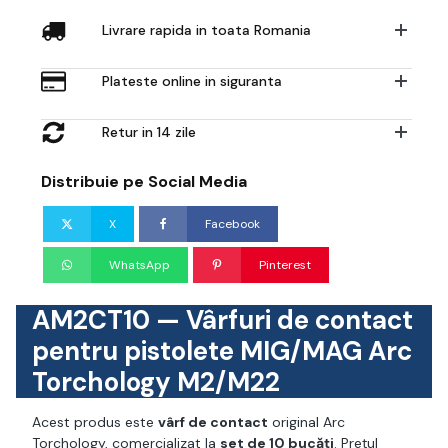
-
AM2CT10
Livrare rapida in toata Romania
Plateste online in siguranta
Retur in 14 zile
Distribuie pe Social Media
X
Facebook
WhatsApp
Pinterest
AM2CT10 — Vârfuri de contact
pentru pistolete MIG/MAG Arc
Torchology M2/M22
Acest produs este
vârf de contact
original Arc
Torchology, comercializat la
set de 10 bucăți
. Prețul