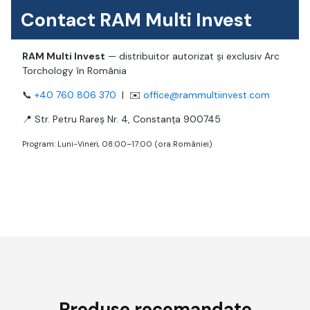
Contact RAM Multi Invest
RAM Multi Invest
— distribuitor autorizat și exclusiv Arc
Torchology în România
📞
+40 760 806 370
| ✉️
office@rammultiinvest.com
📍 Str. Petru Rareș Nr. 4, Constanța 900745
Program: Luni-Vineri, 08:00–17:00 (ora României)
Produse recomandate