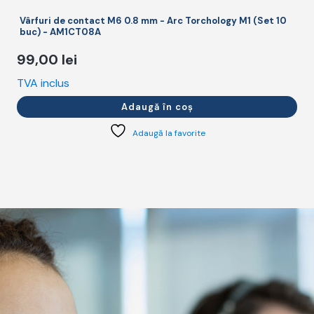
Vârfuri de contact M6 0.8 mm - Arc Torchology M1 (Set 10
buc) - AM1CT08A
99,00
lei
TVA inclus
T
Adaugă în coș
Adaugă la favorite