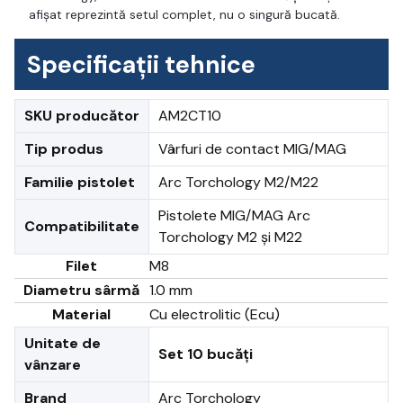
afișat reprezintă setul complet, nu o singură bucată.
Specificații tehnice
SKU producător
AM2CT10
Tip produs
Vârfuri de contact MIG/MAG
Familie pistolet
Arc Torchology M2/M22
Pistolete MIG/MAG Arc
Compatibilitate
Torchology M2 și M22
Filet
M8
Diametru sârmă
1.0 mm
Material
Cu electrolitic (Ecu)
Unitate de
Set 10 bucăți
vânzare
Brand
Arc Torchology