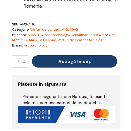
România
SKU:
AM2CT10
Categorie:
Vârfuri de contact MIG/MAG
Etichete:
AM2CT10
,
arc torchology
,
Consumabile MIG/MAG
,
M2
,
M22
,
MIG/MAG
,
Set 10 buc
,
Vârfuri de contact MIG/MAG
Brand:
Arctorchology
Cantitate
Adaugă în coș
Vârfuri
de
contact
M8
Plateste in siguranta
1.0
mm
Plateste in siguranta, prin Netopia, folosind
-
Arc
cele mai comune carduri de credit/debit.
Torchology
M2/M22
(Set
10
buc)