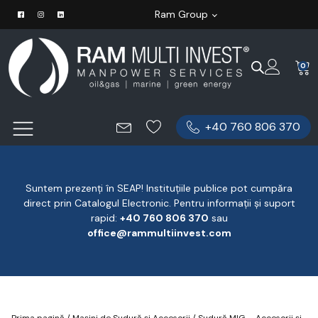
Ram Group
0
+40 760 806 370
Suntem prezenți în SEAP! Instituțiile publice pot cumpăra
direct prin Catalogul Electronic. Pentru informații și suport
rapid:
‪+40 760 806 370
‬ sau
office@rammultiinvest.com
Prima pagină
/
Mașini de Sudură și Accesorii
/
Sudură MIG – Accesorii și