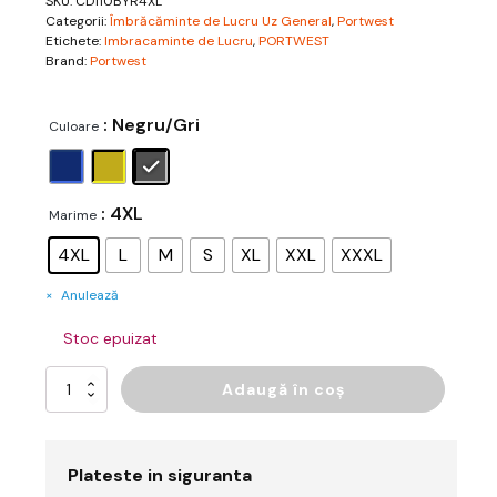
SKU:
CD110BYR4XL
Categorii:
Îmbrăcăminte de Lucru Uz General
,
Portwest
Etichete:
Imbracaminte de Lucru
,
PORTWEST
Brand:
Portwest
: Negru/Gri
Culoare
: 4XL
Marime
4XL
L
M
S
XL
XXL
XXXL
Anulează
Stoc epuizat
Cantitate
Adaugă în coș
WX1
Cotton
Work
Jacket
Plateste in siguranta