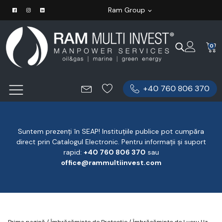
Ram Group
0
+40 760 806 370
Suntem prezenți în SEAP! Instituțiile publice pot cumpăra
direct prin Catalogul Electronic. Pentru informații și suport
rapid:
‪+40 760 806 370
‬ sau
office@rammultiinvest.com
Prima pagină
/
Îmbrăcăminte de Protecție
/
Îmbrăcăminte de Lucru Uz