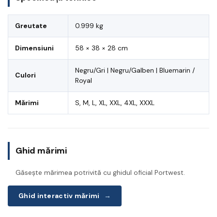
Greutate
0.999 kg
Dimensiuni
58 × 38 × 28 cm
Negru/Gri | Negru/Galben | Bluemarin /
Culori
Royal
Mărimi
S, M, L, XL, XXL, 4XL, XXXL
Ghid mărimi
Găsește mărimea potrivită cu ghidul oficial Portwest.
Ghid interactiv mărimi
→