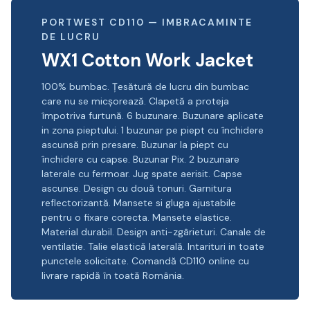
PORTWEST CD110 — IMBRACAMINTE
DE LUCRU
WX1 Cotton Work Jacket
100% bumbac. Țesătură de lucru din bumbac
care nu se micșorează. Clapetă a proteja
împotriva furtună. 6 buzunare. Buzunare aplicate
in zona pieptului. 1 buzunar pe piept cu închidere
ascunsă prin presare. Buzunar la piept cu
închidere cu capse. Buzunar Pix. 2 buzunare
laterale cu fermoar. Jug spate aerisit. Capse
ascunse. Design cu două tonuri. Garnitura
reflectorizantă. Mansete si gluga ajustabile
pentru o fixare corecta. Mansete elastice.
Material durabil. Design anti-zgârieturi. Canale de
ventilatie. Talie elastică laterală. Intarituri in toate
punctele solicitate. Comandă CD110 online cu
livrare rapidă în toată România.