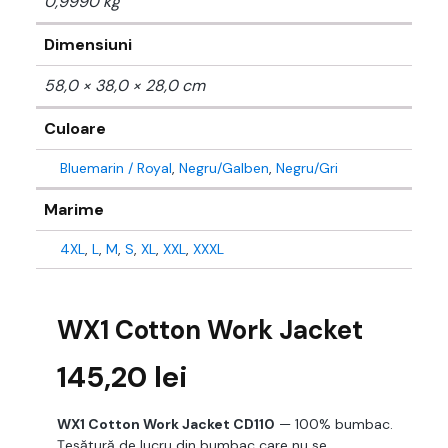
0,9990 kg
Dimensiuni
58,0 × 38,0 × 28,0 cm
Culoare
Bluemarin / Royal
,
Negru/Galben
,
Negru/Gri
Marime
4XL
,
L
,
M
,
S
,
XL
,
XXL
,
XXXL
WX1 Cotton Work Jacket
145,20
lei
WX1 Cotton Work Jacket CD110
— 100% bumbac.
Țesătură de lucru din bumbac care nu se