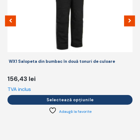
în
î
pagina
p
produsului.
p
WX1 Salopeta din bumbac în două tonuri de culoare
156,43
lei
TVA inclus
T
Selectează opțiunile
Adaugă la favorite