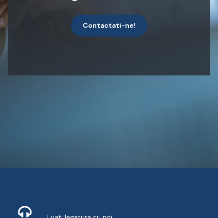
Contactati-ne!
Contact
Luati legatura cu noi