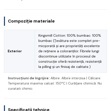
Compoziție materiale
Kingsmill Cotton: 100% bumbac: 100%
bumbac (Țesătura este complet pre-
micșorată și are proprietăți excelente
Exterior
de reținere a coloranților. Fibrele lungi
discontinue utilizate în procesul de
construcție oferă rezistență, rezistență
la pilling și un finisaj de calitate.)
Instrucțiuni de îngrijire:
Albire: Albire interzisa | Călcare:
Temperatura maxima calcat: 150°C | Curățare chimică: Nu
curatati chimic.
Specificații tehnice