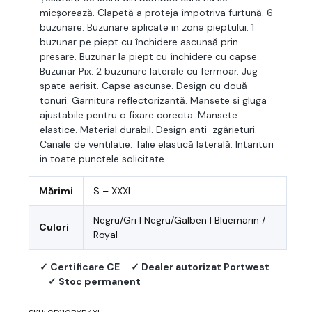
micșorează. Clapetă a proteja împotriva furtună. 6
buzunare. Buzunare aplicate in zona pieptului. 1
buzunar pe piept cu închidere ascunsă prin
presare. Buzunar la piept cu închidere cu capse.
Buzunar Pix. 2 buzunare laterale cu fermoar. Jug
spate aerisit. Capse ascunse. Design cu două
tonuri. Garnitura reflectorizantă. Mansete si gluga
ajustabile pentru o fixare corecta. Mansete
elastice. Material durabil. Design anti-zgârieturi.
Canale de ventilatie. Talie elastică laterală. Intarituri
in toate punctele solicitate.
Mărimi
S – XXXL
Negru/Gri | Negru/Galben | Bluemarin /
Culori
Royal
✓ Certificare CE
✓ Dealer autorizat Portwest
✓ Stoc permanent