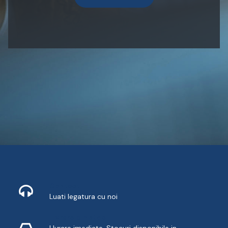
Contact
Luati legatura cu noi
Livrare din stoc