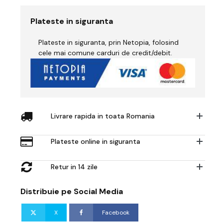
de
lucru
Plateste in siguranta
din
bumbac
Plateste in siguranta, prin Netopia, folosind
izolată
în
cele mai comune carduri de credit/debit.
două
tonuri
Livrare rapida in toata Romania
Plateste online in siguranta
Retur in 14 zile
Distribuie pe Social Media
X
Facebook