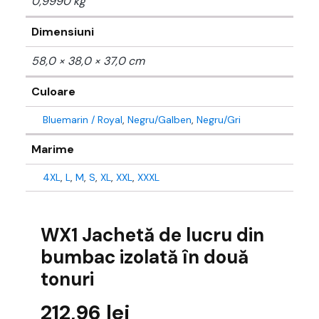
0,9990 kg
Dimensiuni
58,0 × 38,0 × 37,0 cm
Culoare
Bluemarin / Royal
,
Negru/Galben
,
Negru/Gri
Marime
4XL
,
L
,
M
,
S
,
XL
,
XXL
,
XXXL
WX1 Jachetă de lucru din
bumbac izolată în două
tonuri
212,96
lei