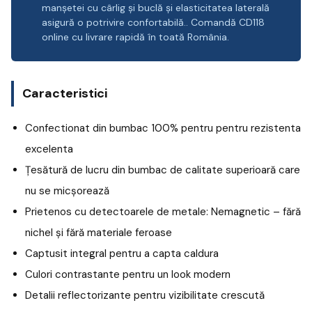
manșetei cu cârlig și buclă și elasticitatea laterală
asigură o potrivire confortabilă.. Comandă CD118
online cu livrare rapidă în toată România.
Caracteristici
Confectionat din bumbac 100% pentru pentru rezistenta
excelenta
Țesătură de lucru din bumbac de calitate superioară care
nu se micșorează
Prietenos cu detectoarele de metale: Nemagnetic – fără
nichel și fără materiale feroase
Captusit integral pentru a capta caldura
Culori contrastante pentru un look modern
Detalii reflectorizante pentru vizibilitate crescută