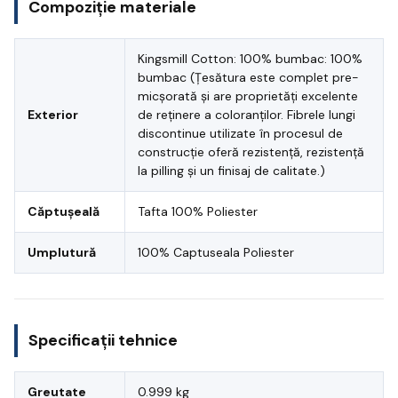
Compoziție materiale
Kingsmill Cotton: 100% bumbac: 100%
bumbac (Țesătura este complet pre-
micșorată și are proprietăți excelente
Exterior
de reținere a coloranților. Fibrele lungi
discontinue utilizate în procesul de
construcție oferă rezistență, rezistență
la pilling și un finisaj de calitate.)
Căptușeală
Tafta 100% Poliester
Umplutură
100% Captuseala Poliester
Specificații tehnice
Greutate
0.999 kg