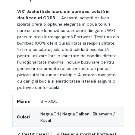
WX1 Jachetă de lucru din bumbac izolată în
două tonuri CD118
— Această jachetă de lucru
izolată oferă o opțiune elegantă în două tonuri
care se coordonează cu pantalonii din gama WX1,
precum și cu întreaga gamă Portwest. Țesătura din
bumbac 100% oferă durabilitate și respirabilitate,
în timp ce căptușeala oferă căldură excelentă
pentru utilizare într-o varietate de condiții diferite.
Funcționalitate maxima, inclusiv buzunare pentru
genunchi, ornamente reflectorizante pe panoul
piciorului și buzunare multiple. Ajustarea manșetei
cu cârlig și buclă și elasticitatea laterală asigură o
potrivire confortabilă..
Mărimi
S – XXXL
Negru/Gri | Negru/Galben | Bluemarin /
Culori
Royal
✓ Certificare CE
✓ Dealer autorizat Portwest