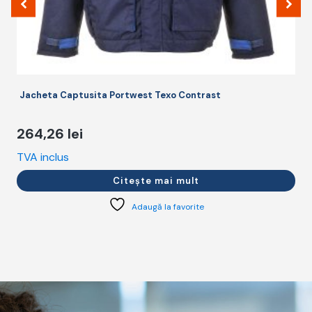
Jacheta Captusita Portwest Texo Contrast
264,26
lei
TVA inclus
T
Citește mai mult
Adaugă la favorite