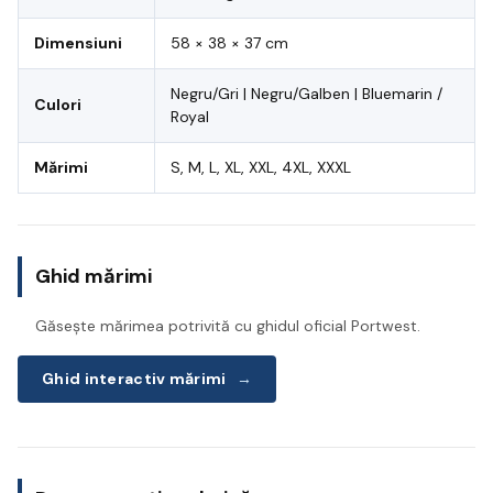
Dimensiuni
58 × 38 × 37 cm
Negru/Gri | Negru/Galben | Bluemarin /
Culori
Royal
Mărimi
S, M, L, XL, XXL, 4XL, XXXL
Ghid mărimi
Găsește mărimea potrivită cu ghidul oficial Portwest.
Ghid interactiv mărimi
→