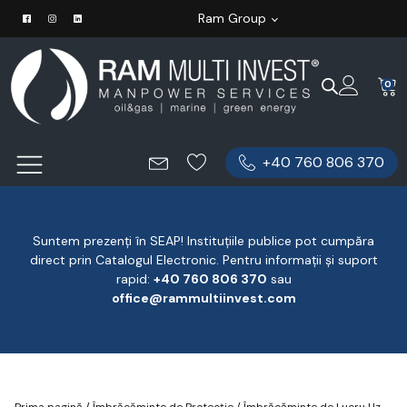
Ram Group
0
+40 760 806 370
Suntem prezenți în SEAP! Instituțiile publice pot cumpăra
direct prin Catalogul Electronic. Pentru informații și suport
rapid:
‪+40 760 806 370
‬ sau
office@rammultiinvest.com
Prima pagină
/
Îmbrăcăminte de Protecție
/
Îmbrăcăminte de Lucru Uz