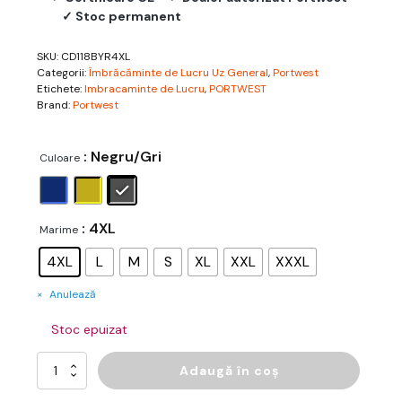
✓ Stoc permanent
SKU:
CD118BYR4XL
Categorii:
Îmbrăcăminte de Lucru Uz General
,
Portwest
Etichete:
Imbracaminte de Lucru
,
PORTWEST
Brand:
Portwest
: Negru/Gri
Culoare
: 4XL
Marime
4XL
L
M
S
XL
XXL
XXXL
Anulează
Stoc epuizat
Cantitate
Adaugă în coș
WX1
Jachetă