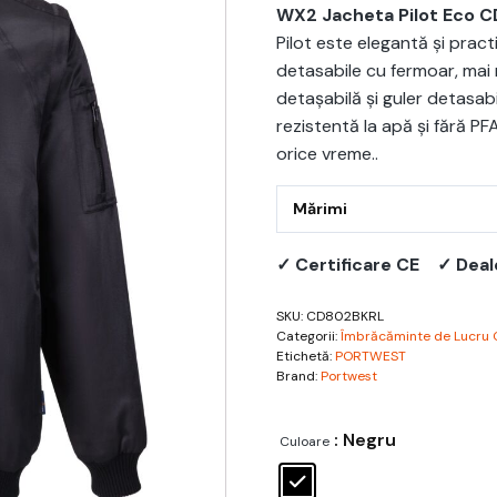
WX2 Jacheta Pilot Eco 
Pilot este elegantă și pract
detasabile cu fermoar, mai
detașabilă și guler detasabi
rezistentă la apă și fără P
orice vreme..
Mărimi
✓ Certificare CE
✓ Deal
SKU:
CD802BKRL
Categorii:
Îmbrăcăminte de Lucru 
Etichetă:
PORTWEST
Brand:
Portwest
: Negru
Culoare