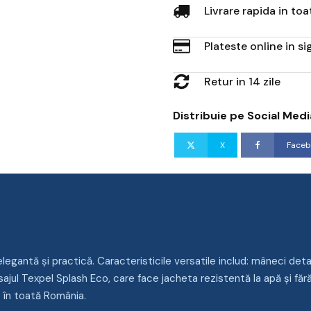
Livrare rapida in to
Plateste online in s
Retur in 14 zile
Distribuie pe Social Medi
X
Faceb
antă și practică. Caracteristicile versatile includ: mâneci deta
isajul Texpel Splash Eco, care face jacheta rezistentă la apă și f
 în toată România.