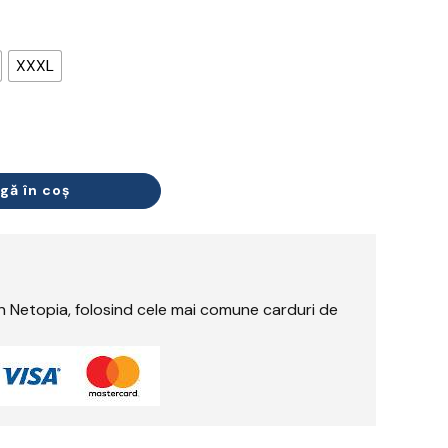
XXXL
gă în coș
rin Netopia, folosind cele mai comune carduri de