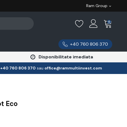
Ram Group
0
+40 760 806 370
Disponibilitate imediata
:
‪+40 760 806 370
‬ sau
office@rammultiinvest.com
t Eco