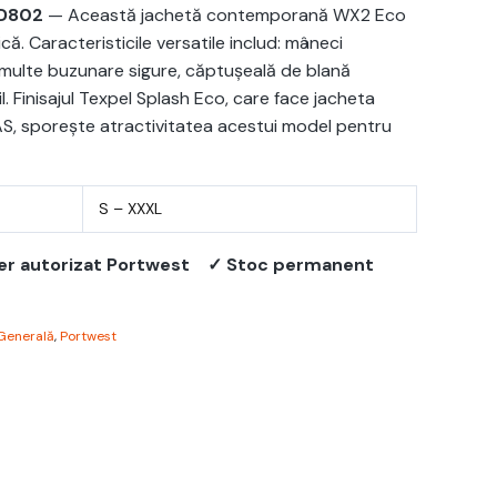
CD802
— Această jachetă contemporană WX2 Eco
ică. Caracteristicile versatile includ: mâneci
 multe buzunare sigure, căptușeală de blană
l. Finisajul Texpel Splash Eco, care face jacheta
FAS, sporește atractivitatea acestui model pentru
S – XXXL
er autorizat Portwest
✓ Stoc permanent
Generală
,
Portwest