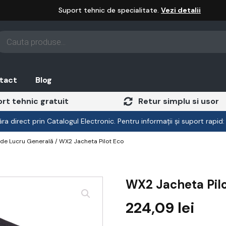
Suport tehnic de specialitate.
Vezi detalii
oducts
arch
tact
Blog
rt tehnic gratuit
Retur simplu si usor
a direct prin Catalogul Electronic. Pentru informații și suport rapid
de Lucru Generală
/ WX2 Jacheta Pilot Eco
WX2 Jacheta Pilo
224,09
lei