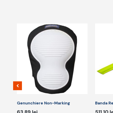
Genunchiere Non-Marking
Banda Re
63,89
lei
511,10
l