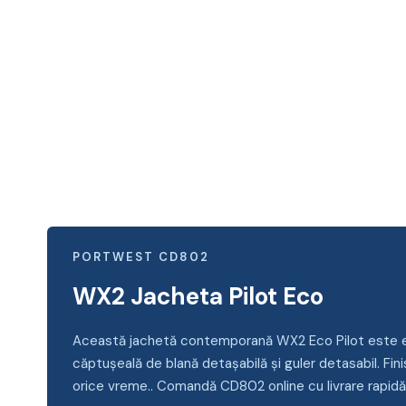
PORTWEST CD802
WX2 Jacheta Pilot Eco
Această jachetă contemporană WX2 Eco Pilot este eleg
căptușeală de blană detașabilă și guler detasabil. Fin
orice vreme.. Comandă CD802 online cu livrare rapidă