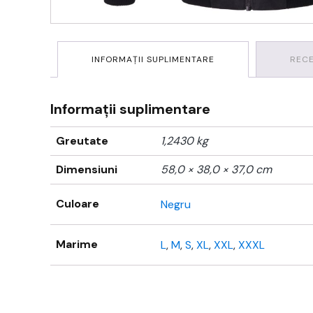
INFORMAȚII SUPLIMENTARE
RECE
Informații suplimentare
Greutate
1,2430 kg
Dimensiuni
58,0 × 38,0 × 37,0 cm
Culoare
Negru
Marime
L
,
M
,
S
,
XL
,
XXL
,
XXXL