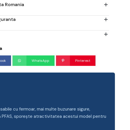
ata Romania
iguranta
a
ook
WhatsApp
Pinterest
sabile cu fermoar, mai multe buzunare sigure,
ără PFAS, sporește atractivitatea acestui model pentru