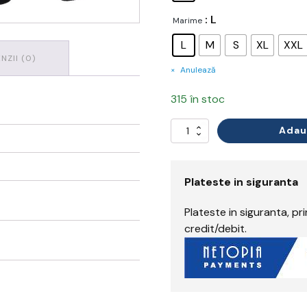
: L
Marime
L
M
S
XL
XXL
NZII (0)
Anulează
315 în stoc
Adau
Cantitate
WX2
Jacheta
Pilot
Eco
Plateste in siguranta
Plateste in siguranta, p
credit/debit.