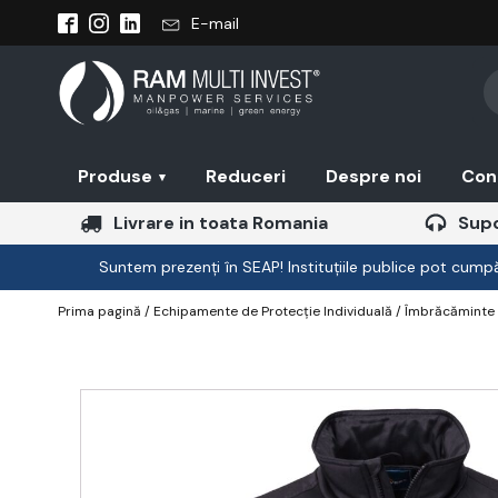
E-mail
Pr
se
Produse
Reduceri
Despre noi
Con
▾
Livrare in toata Romania
Supo
Suntem prezenți în SEAP! Instituțiile publice pot cumpăr
Prima pagină
/
Echipamente de Protecție Individuală
/
Îmbrăcăminte 