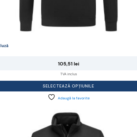
luză
105,51
lei
TVA inclus
SELECTEAZĂ OPȚIUNILE
Adaugă la favorite
cest
rodus
re
ai