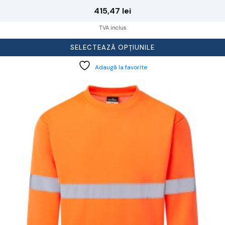
415,47
lei
TVA inclus
SELECTEAZĂ OPȚIUNILE
Adaugă la favorite
cest
rodus
re
ai
ulte
riații.
pțiunile
ot
lese
agina