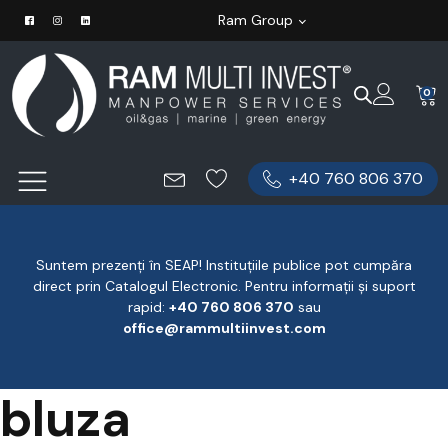
Ram Group
0
+40 760 806 370
Suntem prezenți în SEAP! Instituțiile publice pot cumpăra
direct prin Catalogul Electronic. Pentru informații și suport
rapid:
‪+40 760 806 370
‬ sau
office@rammultiinvest.com
bluza