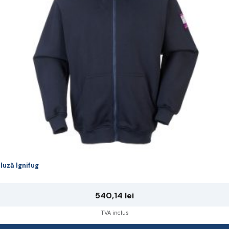
ot
lese
agina
rodusului.
luză Ignifug
540,14
lei
TVA inclus