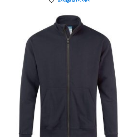
Adaugă la favorite
cest
rodus
re
ai
ulte
riații.
pțiunile
ot
lese
agina
rodusului.