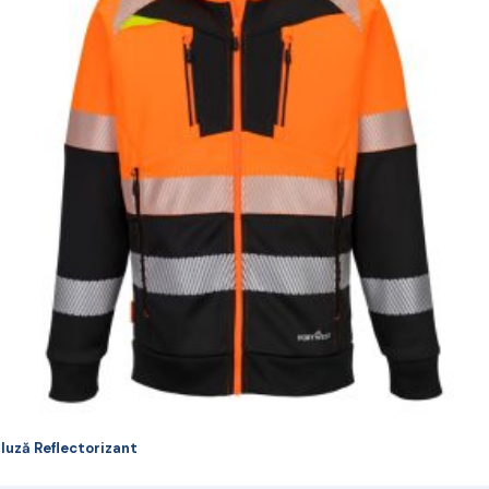
ulte
riații.
pțiunile
ot
lese
agina
rodusului.
luză Reflectorizant