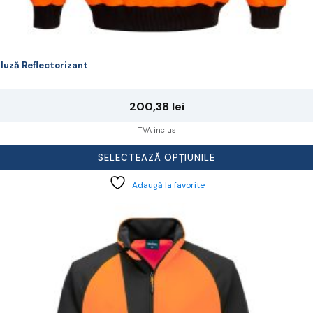
luză Reflectorizant
200,38
lei
TVA inclus
SELECTEAZĂ OPȚIUNILE
Adaugă la favorite
cest
rodus
re
ai
ulte
riații.
pțiunile