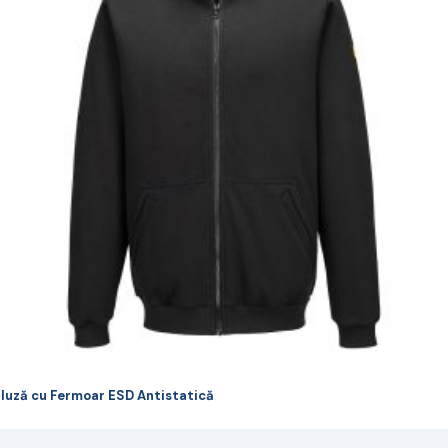
ulte
riații.
pțiunile
ot
lese
agina
rodusului.
luză cu Fermoar ESD Antistatică