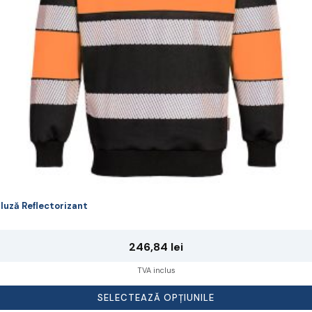
lese
agina
rodusului.
luză Reflectorizant
246,84
lei
TVA inclus
SELECTEAZĂ OPȚIUNILE