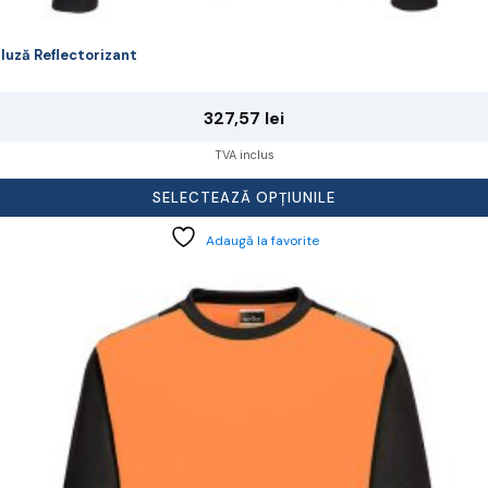
luză Reflectorizant
327,57
lei
TVA inclus
SELECTEAZĂ OPȚIUNILE
Adaugă la favorite
cest
rodus
re
ai
ulte
riații.
pțiunile
ot