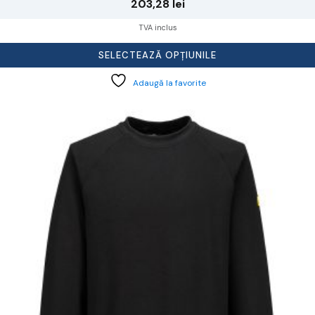
203,28
lei
TVA inclus
SELECTEAZĂ OPȚIUNILE
Adaugă la favorite
cest
rodus
re
ai
ulte
riații.
pțiunile
ot
lese
agina
rodusului.