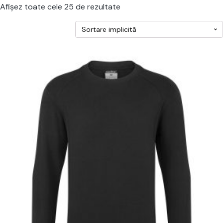
Afișez toate cele 25 de rezultate
cest
rodus
re
ai
ulte
riații.
pțiunile
ot
lese
agina
rodusului.