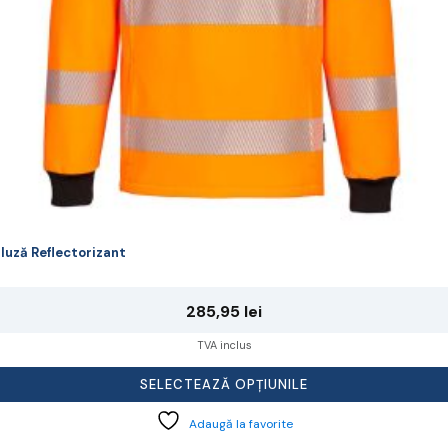
agina
rodusului.
luză Reflectorizant
285,95
lei
TVA inclus
SELECTEAZĂ OPȚIUNILE
Adaugă la favorite