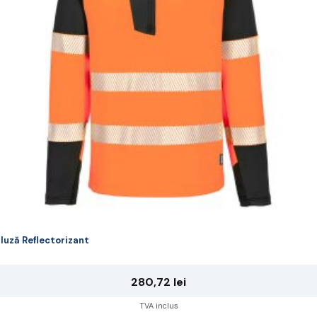
ot
lese
agina
rodusului.
luză Reflectorizant
280,72
lei
TVA inclus