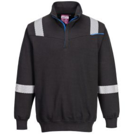
rodus
re
ai
ulte
riații.
pțiunile
ot
lese
agina
rodusului.