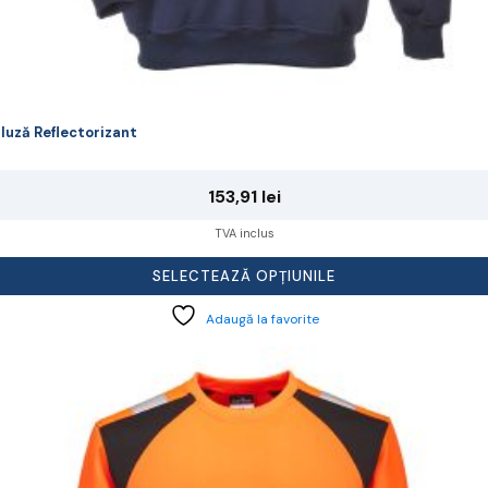
luză Reflectorizant
153,91
lei
TVA inclus
SELECTEAZĂ OPȚIUNILE
Adaugă la favorite
cest
rodus
re
ai
ulte