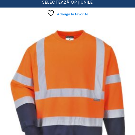
SELECTEAZĂ OPȚIUNILE
Adaugă la favorite
cest
rodus
re
ai
ulte
riații.
pțiunile
ot
lese
agina
rodusului.