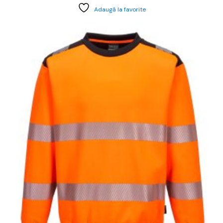
Adaugă la favorite
cest
rodus
re
ai
ulte
riații.
pțiunile
ot
lese
agina
rodusului.