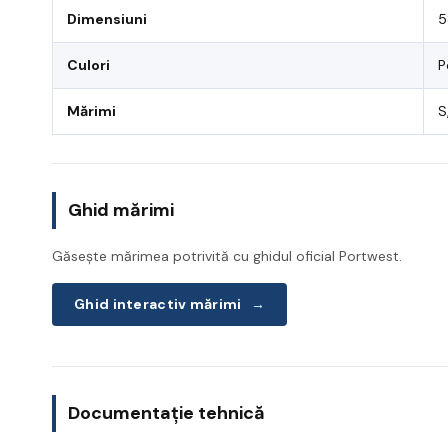
Dimensiuni
5
Culori
P
Mărimi
S
Ghid mărimi
Găsește mărimea potrivită cu ghidul oficial Portwest.
Ghid interactiv mărimi
→
Documentație tehnică