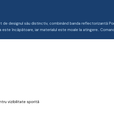
at de designul său distinctiv, combinând banda reflectorizantă P
 este încăpătoare, iar materialul este moale la atingere.. Coman
ru vizibilitate sporită