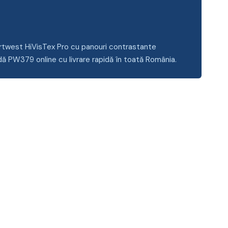
ortwest HiVisTex Pro cu panouri contrastante
dă PW379 online cu livrare rapidă în toată România.