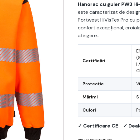
Hanorac cu guler PW3 Hi
este caracterizat de desig
Portwest HiVisTex Pro cu 
confort excepțional, croial
atingere..
E
(
Certificări
|
C
Protecție
Vi
Mărimi
S
Culori
P
✓ Certificare CE
✓ Deal