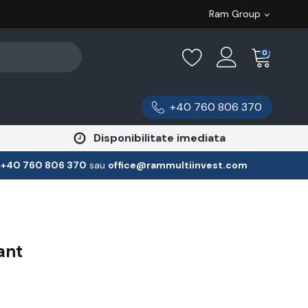
Ram Group
0
+40 760 806 370
Disponibilitate imediata
:
‪+40 760 806 370
‬ sau
office@rammultiinvest.com
ant