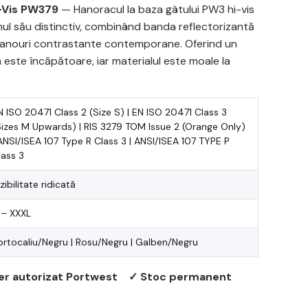
-Vis PW379
— Hanoracul la baza gâtului PW3 hi-vis
nul său distinctiv, combinând banda reflectorizantă
panouri contrastante contemporane. Oferind un
a este încăpătoare, iar materialul este moale la
N ISO 20471 Class 2 (Size S) | EN ISO 20471 Class 3
Sizes M Upwards) | RIS 3279 TOM Issue 2 (Orange Only)
 ANSI/ISEA 107 Type R Class 3 | ANSI/ISEA 107 TYPE P
lass 3
zibilitate ridicată
 – XXXL
ortocaliu/Negru | Rosu/Negru | Galben/Negru
er autorizat Portwest
✓ Stoc permanent