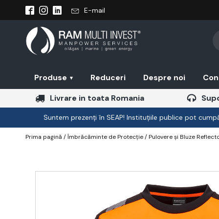
E-mail
Pr
se
Produse
Reduceri
Despre noi
Con
▾
Livrare in toata Romania
Supo
Suntem prezenți în SEAP! Instituțiile publice pot cumpăr
Prima pagină
/
Îmbrăcăminte de Protecție
/
Pulovere și Bluze Reflect