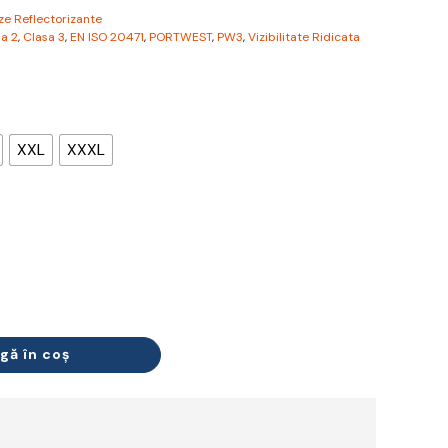
uze Reflectorizante
a 2
,
Clasa 3
,
EN ISO 20471
,
PORTWEST
,
PW3
,
Vizibilitate Ridicata
XXL
XXXL
gă în coș