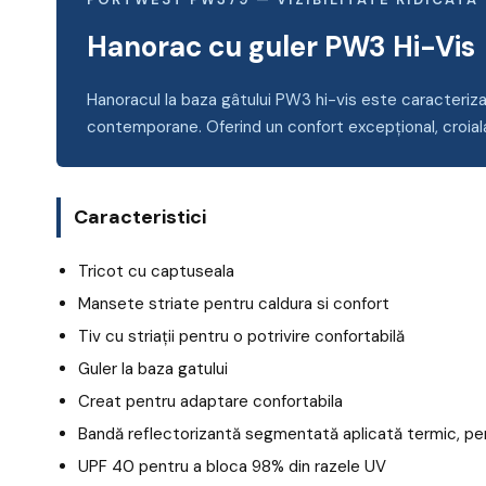
Hanorac cu guler PW3 Hi-Vis
Hanoracul la baza gâtului PW3 hi-vis este caracteriz
contemporane. Oferind un confort excepțional, croiala
Caracteristici
Tricot cu captuseala
Mansete striate pentru caldura si confort
Tiv cu striații pentru o potrivire confortabilă
Guler la baza gatului
Creat pentru adaptare confortabila
Bandă reflectorizantă segmentată aplicată termic, pent
UPF 40 pentru a bloca 98% din razele UV