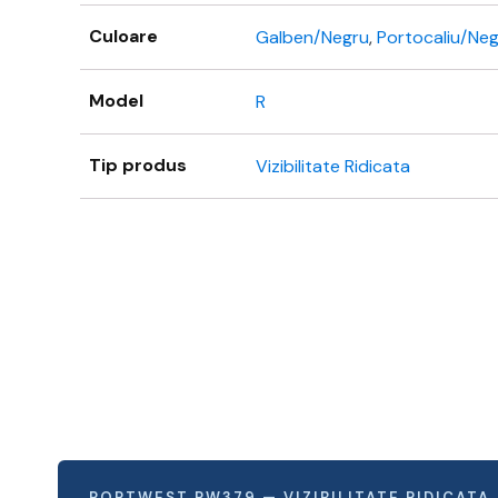
Culoare
Galben/Negru
,
Portocaliu/Ne
Model
R
Tip produs
Vizibilitate Ridicata
PORTWEST PW379 — VIZIBILITATE RIDICATA