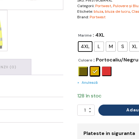
SKU:
PW379OBR4XL
Categorii:
Portwest
,
Pulovere și Bl
Etichete:
bluza
,
bluza de lucru
,
Clas
Brand:
Portwest
: 4XL
Marime
4XL
L
M
S
XL
: Portocaliu/Negru
Culoare
NZII (0)
Anulează
128 în stoc
Adau
Cantitate
Bluză
Reflectorizant
Plateste in siguranta