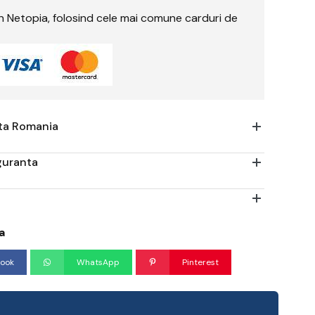
rin Netopia, folosind cele mai comune carduri de
ata Romania
iguranta
a
ook
WhatsApp
Pinterest