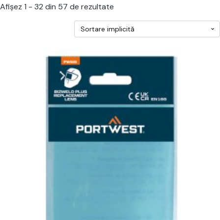
Afișez 1 - 32 din 57 de rezultate
cest
rodus
re
ai
ulte
riații.
pțiunile
ot
lese
agina
rodusului.