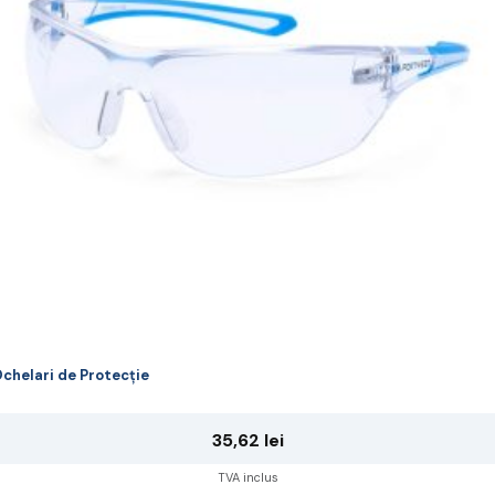
ot
lese
agina
rodusului.
chelari de Protecție
35,62
lei
TVA inclus