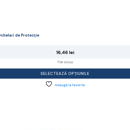
chelari de Protecție
16,46
lei
TVA inclus
SELECTEAZĂ OPȚIUNILE
Adaugă la favorite
cest
rodus
re
ai
ulte