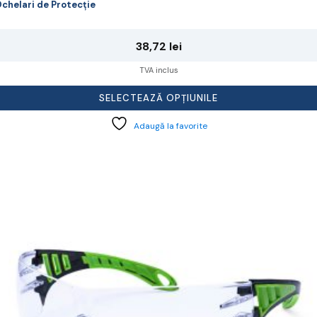
chelari de Protecție
38,72
lei
TVA inclus
SELECTEAZĂ OPȚIUNILE
Adaugă la favorite
cest
rodus
re
ai
ulte
riații.
pțiunile
ot
lese