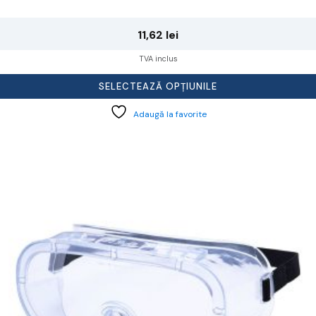
11,62
lei
TVA inclus
SELECTEAZĂ OPȚIUNILE
Adaugă la favorite
cest
rodus
re
ai
ulte
riații.
pțiunile
ot
lese