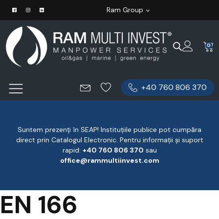
Ram Group
0
+40 760 806 370
Suntem prezenți în SEAP! Instituțiile publice pot cumpăra
direct prin Catalogul Electronic. Pentru informații și suport
rapid:
‪+40 760 806 370
‬ sau
office@rammultiinvest.com
EN 166