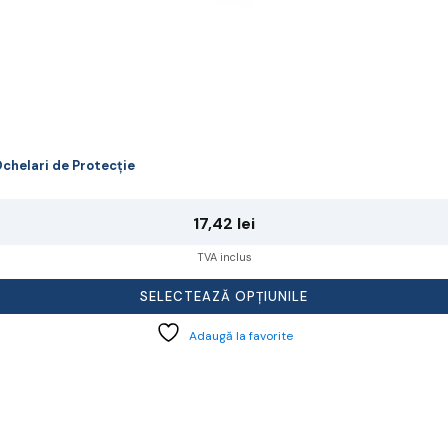
chelari de Protecție
17,42
lei
TVA inclus
SELECTEAZĂ OPȚIUNILE
Adaugă la favorite
cest
rodus
re
ai