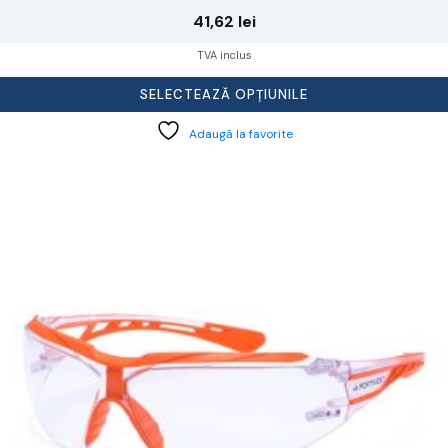
41,62
lei
TVA inclus
SELECTEAZĂ OPȚIUNILE
Adaugă la favorite
cest
rodus
re
ai
ulte
riații.
pțiunile
ot
lese
agina