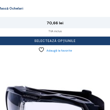
ască Ochelari
70,66
lei
TVA inclus
SELECTEAZĂ OPȚIUNILE
Adaugă la favorite
cest
rodus
re
ai
ulte
riații.
pțiunile
ot