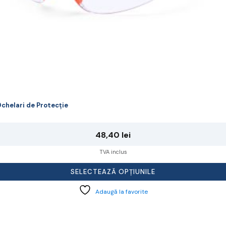
rodusului.
chelari de Protecție
48,40
lei
TVA inclus
SELECTEAZĂ OPȚIUNILE
Adaugă la favorite
cest
rodus