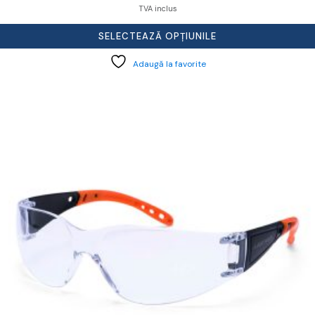
TVA inclus
SELECTEAZĂ OPȚIUNILE
Adaugă la favorite
cest
rodus
re
ai
ulte
riații.
pțiunile
ot
lese
agina
rodusului.