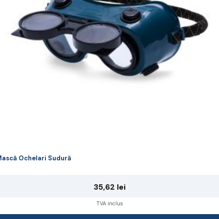
ot
lese
agina
rodusului.
ască Ochelari Sudură
35,62
lei
TVA inclus