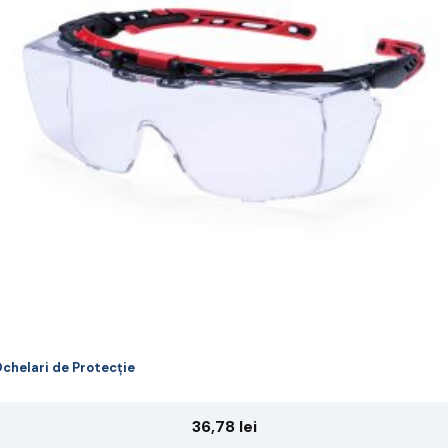
riații.
pțiunile
ot
lese
agina
rodusului.
chelari de Protecție
36,78
lei