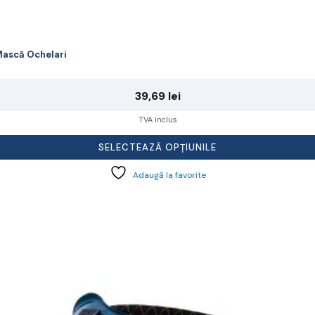
ască Ochelari
39,69
lei
TVA inclus
SELECTEAZĂ OPȚIUNILE
Adaugă la favorite
cest
rodus
re
ai
ulte
riații.
pțiunile