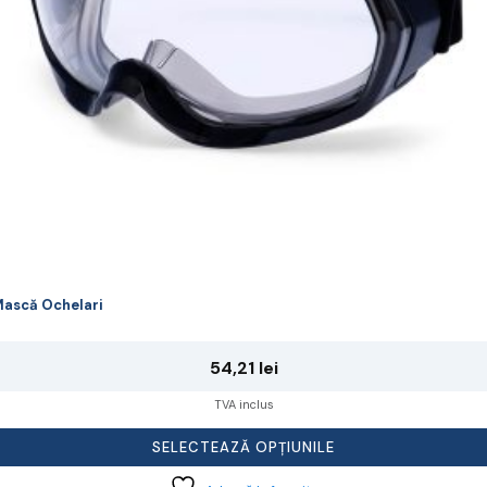
lese
agina
rodusului.
ască Ochelari
54,21
lei
TVA inclus
SELECTEAZĂ OPȚIUNILE