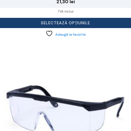
21,30
lei
TVA inclus
SELECTEAZĂ OPȚIUNILE
Adaugă la favorite
cest
rodus
re
ai
ulte
riații.
pțiunile
ot
lese
agina
rodusului.