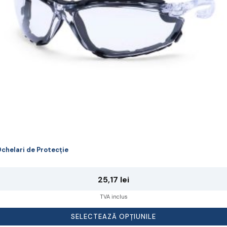
lese
agina
rodusului.
chelari de Protecție
25,17
lei
TVA inclus
SELECTEAZĂ OPȚIUNILE