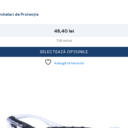
chelari de Protecție
48,40
lei
TVA inclus
SELECTEAZĂ OPȚIUNILE
Adaugă la favorite
cest
rodus
re
ai
ulte
riații.
pțiunile
ot