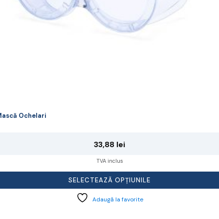
agina
rodusului.
ască Ochelari
33,88
lei
TVA inclus
SELECTEAZĂ OPȚIUNILE
Adaugă la favorite
cest