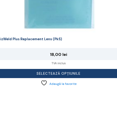
izWeld Plus Replacement Lens (Pk5)
18,00
lei
TVA inclus
SELECTEAZĂ OPȚIUNILE
Adaugă la favorite
cest
rodus
re
ai