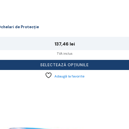
chelari de Protecție
137,46
lei
TVA inclus
SELECTEAZĂ OPȚIUNILE
Adaugă la favorite
cest
rodus
re
ai
ulte
riații.
pțiunile