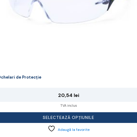
agina
rodusului.
chelari de Protecție
20,54
lei
TVA inclus
SELECTEAZĂ OPȚIUNILE
Adaugă la favorite