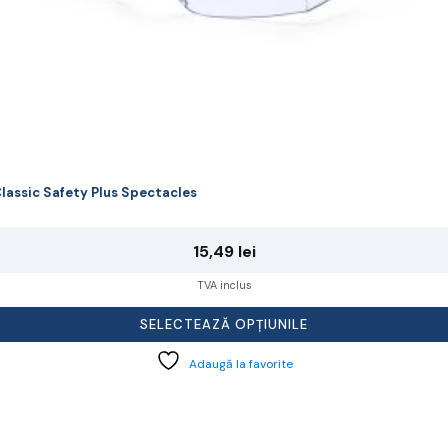
lassic Safety Plus Spectacles
15,49
lei
TVA inclus
SELECTEAZĂ OPȚIUNILE
Adaugă la favorite
cest
rodus
re