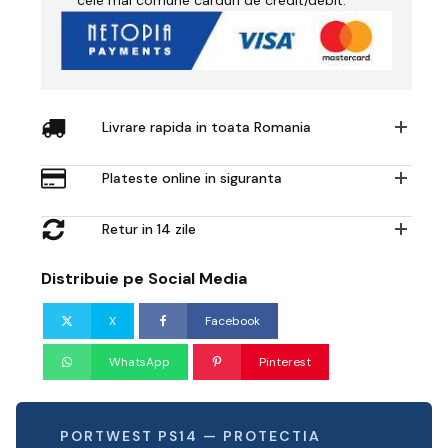
cele mai comune carduri de credit/debit.
Livrare rapida in toata Romania
Plateste online in siguranta
Retur in 14 zile
Distribuie pe Social Media
X
Facebook
WhatsApp
Pinterest
PORTWEST PS14 — PROTECTIA