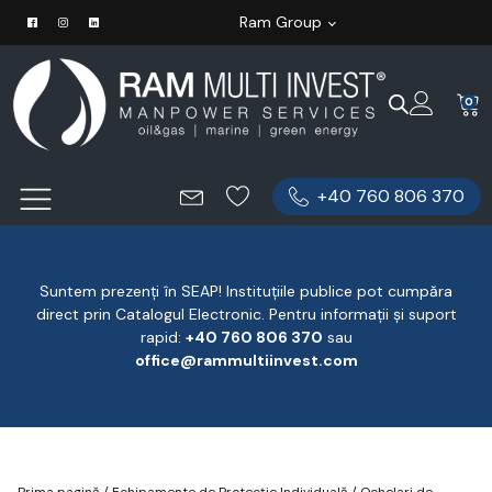
Ram Group
0
+40 760 806 370
Suntem prezenți în SEAP! Instituțiile publice pot cumpăra
direct prin Catalogul Electronic. Pentru informații și suport
rapid:
‪+40 760 806 370
‬ sau
office@rammultiinvest.com
Prima pagină
/
Echipamente de Protecție Individuală
/
Ochelari de