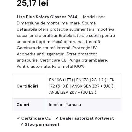
25,17
lei
Lite Plus Safety Glasses PS14
— Model usor.
Dimensiune de montaj mai mare. Spuma
detasabila ofera protectie suplimentara impotriva
socurilor si a prafului. Brațele laterale subțiri pentru
un confort optim. Piesă pentru nas turnată.
Garnitura de spumă internă. Protecție UV.
Acoperire anti-zgârieturi. Strat protector
antiaburire. Certificare CE. Punga ptr ambalare.
Pentru automate. Fara metal 100%.
EN 166 (1 FT) | EN 170 (2C-1.2 ) | EN
Certificări
172 (5-3.1) | ANSI/ISEA Z87 + (U6 ) |
ANSI/ISEA Z87 + (U6 L3 )
Culori
Incolor | Fumuriu
✓ Certificare CE
✓ Dealer autorizat Portwest
✓ Stoc permanent