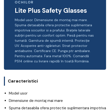
OCHILOR
Lite Plus Safety Glasses
Model usor. Dimensiune de montaj mai mare.
Spuma detasabila ofera protectie suplimentara
impotriva socurilor si a prafului. Brațele laterale
subțiri pentru un confort optim. Piesă pentru nas
turnată. Garnitura de spumă internă. Protecție
UV. Acoperire anti-zgârieturi. Strat protector
antiaburire. Certificare CE. Punga ptr ambalare.
Pentru automate. Fara metal 100%. Comandă
PS14 online cu livrare rapidă în toată România.
Caracteristici
Model usor
Dimensiune de montaj mai mare
Spuma detasabila ofera protectie suplimentara impotriva