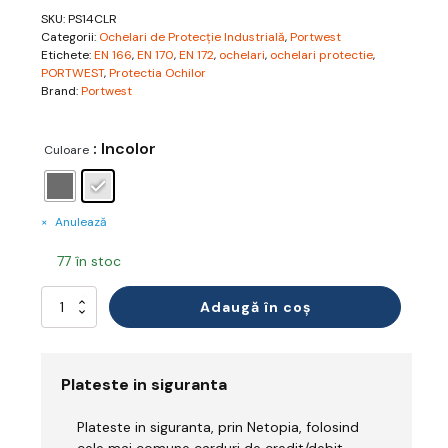
SKU:
PS14CLR
Categorii:
Ochelari de Protecție Industrială
,
Portwest
Etichete:
EN 166
,
EN 170
,
EN 172
,
ochelari
,
ochelari protectie
,
PORTWEST
,
Protectia Ochilor
Brand:
Portwest
: Incolor
Culoare
Anulează
77 în stoc
Cantitate
Adaugă în coș
Ochelari
de
Protecție
Plateste in siguranta
Plateste in siguranta, prin Netopia, folosind