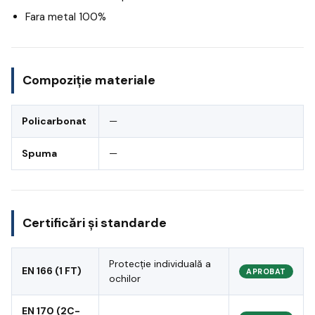
Fara metal 100%
Compoziție materiale
Policarbonat
—
Spuma
—
Certificări și standarde
Protecție individuală a
EN 166 (1 FT)
APROBAT
ochilor
EN 170 (2C-