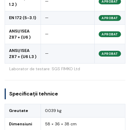
—
APROBAT
1.2 )
EN 172 (5-3.1)
—
APROBAT
ANSI/ISEA
—
APROBAT
Z87 + (U6 )
ANSI/ISEA
—
APROBAT
Z87 + (U6 L3 )
Laborator de testare: SGS FIMKO Ltd
Specificații tehnice
Greutate
0.039 kg
Dimensiuni
58 × 36 × 38 cm