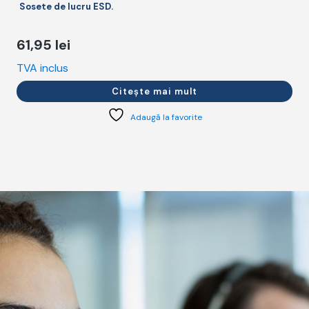
Sosete de lucru ESD.
61,95
lei
TVA inclus
T
Citește mai mult
Adaugă la favorite