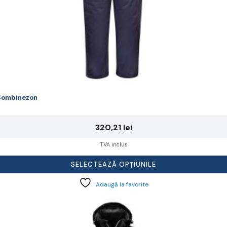
Combinezon
320,21
lei
TVA inclus
SELECTEAZĂ OPȚIUNILE
Adaugă la favorite
cest
rodus
re