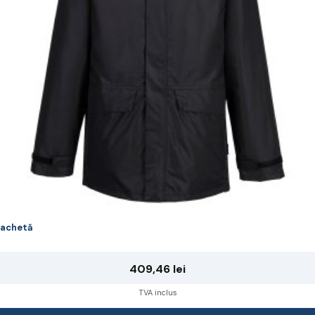
ot
lese
agina
rodusului.
achetă
409,46
lei
TVA inclus