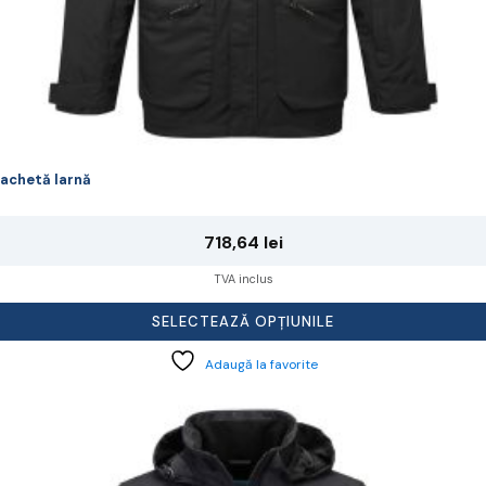
achetă Iarnă
718,64
lei
TVA inclus
SELECTEAZĂ OPȚIUNILE
Adaugă la favorite
cest
rodus
re
ai