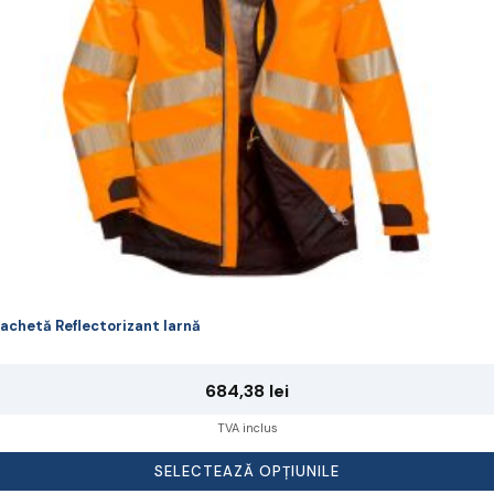
lese
agina
rodusului.
achetă Reflectorizant Iarnă
684,38
lei
TVA inclus
SELECTEAZĂ OPȚIUNILE