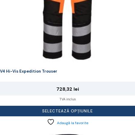
agina
rodusului.
V4 Hi-Vis Expedition Trouser
728,32
lei
TVA inclus
SELECTEAZĂ OPȚIUNILE
Adaugă la favorite
cest