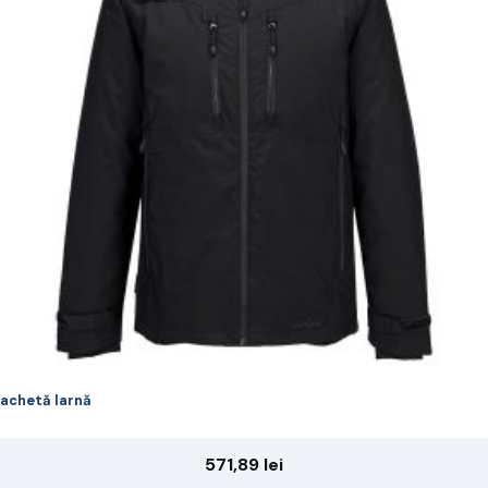
riații.
pțiunile
ot
lese
agina
rodusului.
achetă Iarnă
571,89
lei