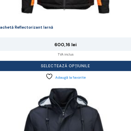
achetă Reflectorizant Iarnă
600,16
lei
TVA inclus
SELECTEAZĂ OPȚIUNILE
Adaugă la favorite
cest
rodus
re
ai
ulte
riații.
pțiunile