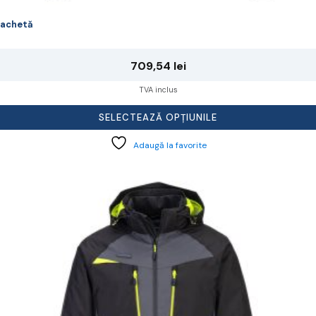
achetă
709,54
lei
TVA inclus
SELECTEAZĂ OPȚIUNILE
Adaugă la favorite
cest
rodus
re
ai
ulte
riații.
pțiunile
ot