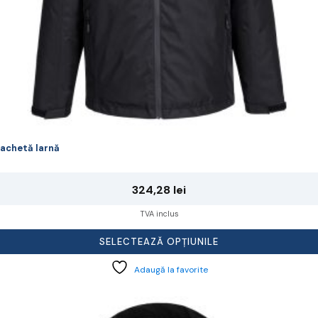
rodusului.
achetă Iarnă
324,28
lei
TVA inclus
SELECTEAZĂ OPȚIUNILE
Adaugă la favorite
cest
rodus