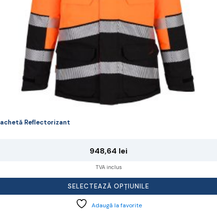
agina
rodusului.
achetă Reflectorizant
948,64
lei
TVA inclus
SELECTEAZĂ OPȚIUNILE
Adaugă la favorite