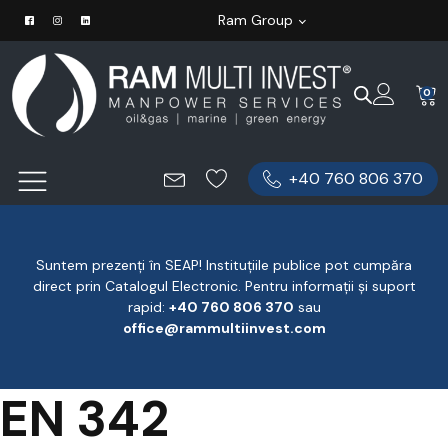
Ram Group
0
+40 760 806 370
Suntem prezenți în SEAP! Instituțiile publice pot cumpăra
direct prin Catalogul Electronic. Pentru informații și suport
rapid:
‪+40 760 806 370
‬ sau
office@rammultiinvest.com
EN 342