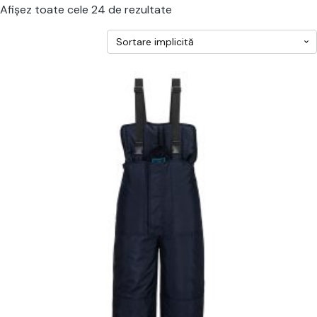
Afișez toate cele 24 de rezultate
cest
rodus
re
ai
ulte
riații.
pțiunile
ot
lese
agina
rodusului.