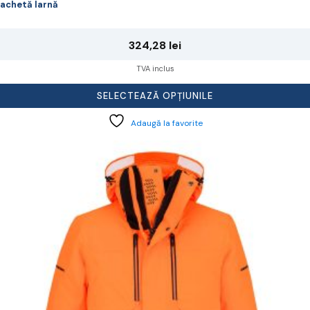
achetă Iarnă
324,28
lei
TVA inclus
SELECTEAZĂ OPȚIUNILE
Adaugă la favorite
cest
rodus
re
ai
ulte
riații.
pțiunile
ot
lese