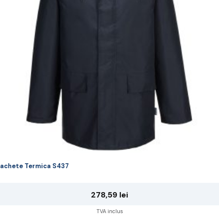
ot
lese
agina
rodusului.
achete Termica S437
278,59
lei
TVA inclus