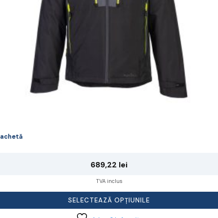
lese
agina
rodusului.
achetă
689,22
lei
TVA inclus
SELECTEAZĂ OPȚIUNILE