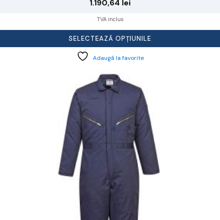
1.190,64
lei
TVA inclus
SELECTEAZĂ OPȚIUNILE
Adaugă la favorite
cest
rodus
re
ai
ulte
riații.
pțiunile
ot
lese
agina
rodusului.