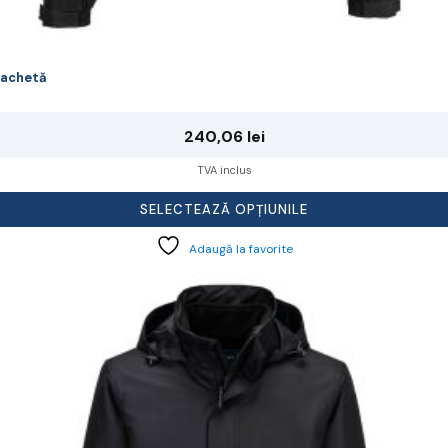
achetă
240,06
lei
TVA inclus
SELECTEAZĂ OPȚIUNILE
Adaugă la favorite
cest
rodus
re
ai
ulte
riații.
pțiunile