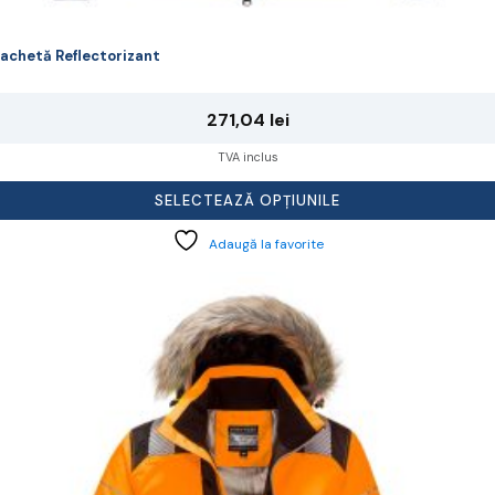
achetă Reflectorizant
271,04
lei
TVA inclus
SELECTEAZĂ OPȚIUNILE
Adaugă la favorite
cest
rodus
re
ai
ulte
riații.
pțiunile
ot