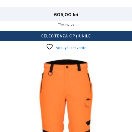
605,00
lei
TVA inclus
SELECTEAZĂ OPȚIUNILE
Adaugă la favorite
cest
rodus
re
ai
ulte
riații.
pțiunile
ot
lese