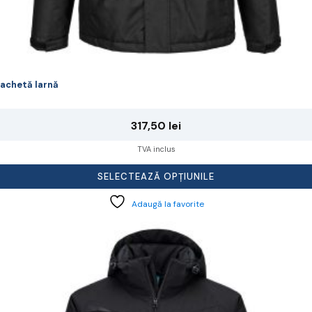
achetă Iarnă
317,50
lei
TVA inclus
SELECTEAZĂ OPȚIUNILE
Adaugă la favorite
cest
rodus
re
ai
ulte