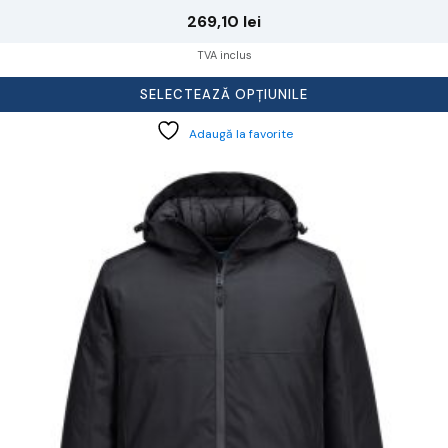
269,10
lei
TVA inclus
SELECTEAZĂ OPȚIUNILE
Adaugă la favorite
cest
rodus
re
ai
ulte
riații.
pțiunile
ot
lese
agina