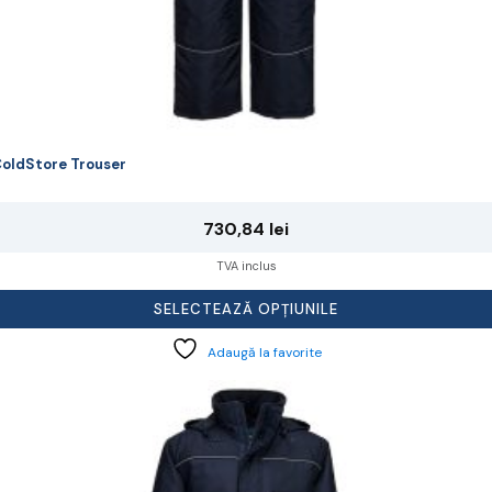
oldStore Trouser
730,84
lei
TVA inclus
SELECTEAZĂ OPȚIUNILE
Adaugă la favorite
cest
rodus
re
ai