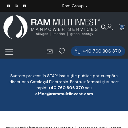
Ram Group
0
+40 760 806 370
Suntem prezenți în SEAP! Instituțiile publice pot cumpăra
direct prin Catalogul Electronic. Pentru informații și suport
rapid:
‪+40 760 806 370
‬ sau
office@rammultiinvest.com
Prima pagină
/
Îmbrăcăminte de Protecție
/
Jachete de Lucru
/ Jachetă