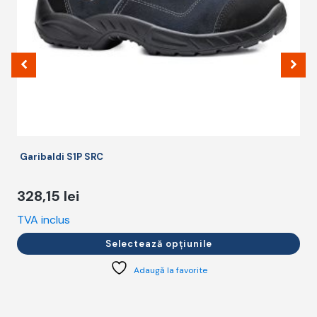
alese
a
în
î
pagina
p
produsului.
p
Garibaldi S1P SRC
328,15
lei
TVA inclus
T
Selectează opțiunile
Adaugă la favorite