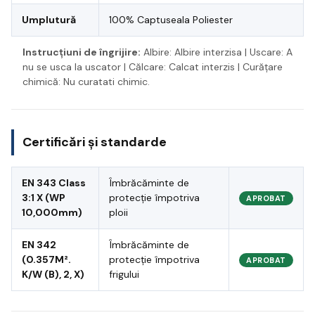
Umplutură
100% Captuseala Poliester
Instrucțiuni de îngrijire:
Albire: Albire interzisa | Uscare: A
nu se usca la uscator | Călcare: Calcat interzis | Curățare
chimică: Nu curatati chimic.
Certificări și standarde
EN 343 Class
Îmbrăcăminte de
3:1 X (WP
protecție împotriva
APROBAT
10,000mm)
ploii
EN 342
Îmbrăcăminte de
(0.357M².
protecție împotriva
APROBAT
K/W (B), 2, X)
frigului