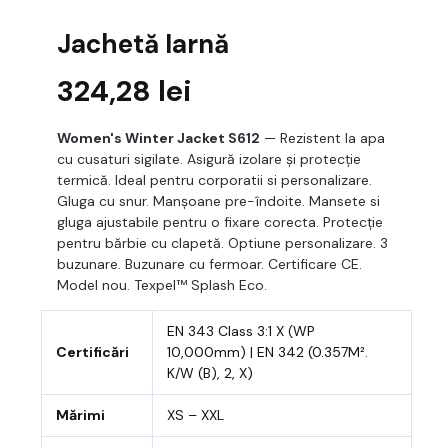
Jachetă Iarnă
324,28
lei
Women's Winter Jacket S612
— Rezistent la apa
cu cusaturi sigilate. Asigură izolare și protecție
termică. Ideal pentru corporatii si personalizare.
Gluga cu snur. Manșoane pre-îndoite. Mansete si
gluga ajustabile pentru o fixare corecta. Protecție
pentru bărbie cu clapetă. Optiune personalizare. 3
buzunare. Buzunare cu fermoar. Certificare CE.
Model nou. Texpel™ Splash Eco.
EN 343 Class 3:1 X (WP
Certificări
10,000mm) | EN 342 (0.357M².
K/W (B), 2, X)
Mărimi
XS – XXL