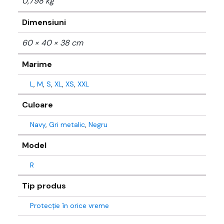
0,798 kg
Dimensiuni
60 × 40 × 38 cm
Marime
L
,
M
,
S
,
XL
,
XS
,
XXL
Culoare
Navy
,
Gri metalic
,
Negru
Model
R
Tip produs
Protecție în orice vreme