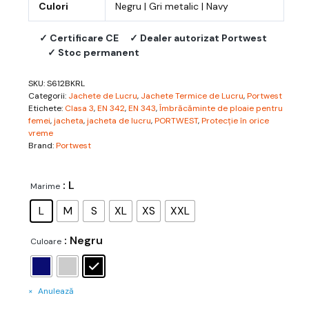
Culori
Negru | Gri metalic | Navy
✓ Certificare CE
✓ Dealer autorizat Portwest
✓ Stoc permanent
SKU:
S612BKRL
Categorii:
Jachete de Lucru
,
Jachete Termice de Lucru
,
Portwest
Etichete:
Clasa 3
,
EN 342
,
EN 343
,
Îmbrăcăminte de ploaie pentru
femei
,
jacheta
,
jacheta de lucru
,
PORTWEST
,
Protecție în orice
vreme
Brand:
Portwest
: L
Marime
L
M
S
XL
XS
XXL
: Negru
Culoare
Anulează