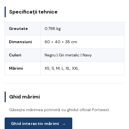
Specificații tehnice
Greutate
0.798 kg
Dimensiuni
60 × 40 × 38 cm
Culori
Negru | Gri metalic | Navy
Mărimi
XS, S, M, L, XL, XXL
Ghid mărimi
Găsește mărimea potrivită cu ghidul oficial Portwest.
Ghid interactiv mărimi
→