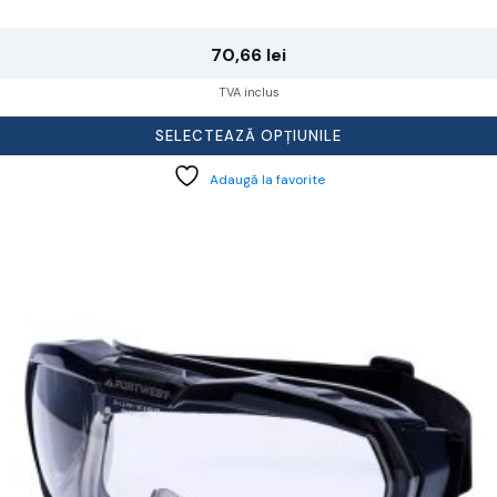
70,66
lei
TVA inclus
SELECTEAZĂ OPȚIUNILE
Adaugă la favorite
cest
rodus
re
ai
ulte
riații.
pțiunile
ot
lese