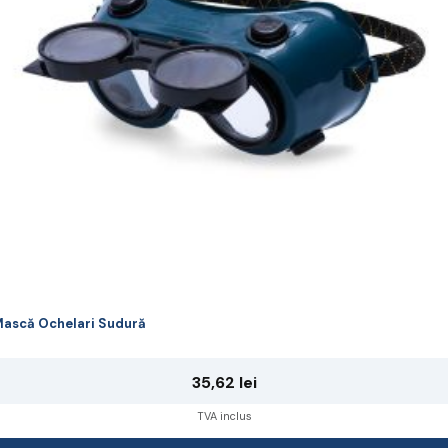
ot
lese
agina
rodusului.
ască Ochelari Sudură
35,62
lei
TVA inclus