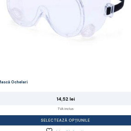
lese
agina
rodusului.
ască Ochelari
14,52
lei
TVA inclus
SELECTEAZĂ OPȚIUNILE