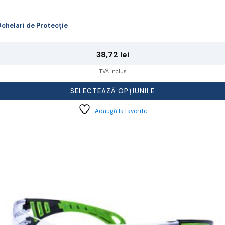
chelari de Protecție
38,72
lei
TVA inclus
SELECTEAZĂ OPȚIUNILE
Adaugă la favorite
cest
rodus
re
ai
ulte
riații.
pțiunile
ot