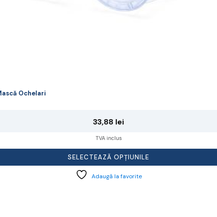
ască Ochelari
33,88
lei
TVA inclus
SELECTEAZĂ OPȚIUNILE
Adaugă la favorite
cest
rodus
re