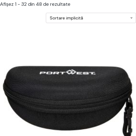
Afișez 1 - 32 din 48 de rezultate
cest
rodus
re
ai
ulte
riații.
pțiunile
ot
lese
agina
rodusului.