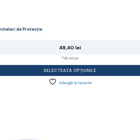
chelari de Protecție
48,40
lei
TVA inclus
SELECTEAZĂ OPȚIUNILE
Adaugă la favorite
cest
rodus
re
ai
ulte
riații.
pțiunile