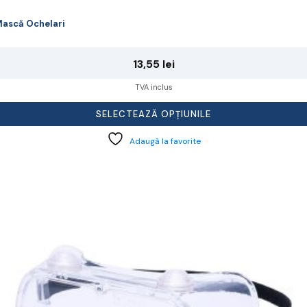
ască Ochelari
13,55
lei
TVA inclus
SELECTEAZĂ OPȚIUNILE
Adaugă la favorite
cest
rodus
re
ai
ulte
riații.
pțiunile
ot