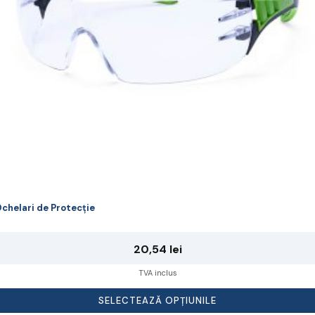
lese
agina
rodusului.
chelari de Protecție
20,54
lei
TVA inclus
SELECTEAZĂ OPȚIUNILE