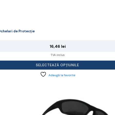
chelari de Protecție
16,46
lei
TVA inclus
SELECTEAZĂ OPȚIUNILE
Adaugă la favorite
cest
rodus
re
ai
ulte