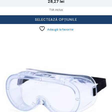
28,27
lei
TVA inclus
SELECTEAZĂ OPȚIUNILE
Adaugă la favorite
cest
rodus
re
ai
ulte
riații.
pțiunile
ot
lese
agina
rodusului.