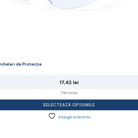
rodusului.
chelari de Protecție
17,42
lei
TVA inclus
SELECTEAZĂ OPȚIUNILE
Adaugă la favorite
cest
rodus