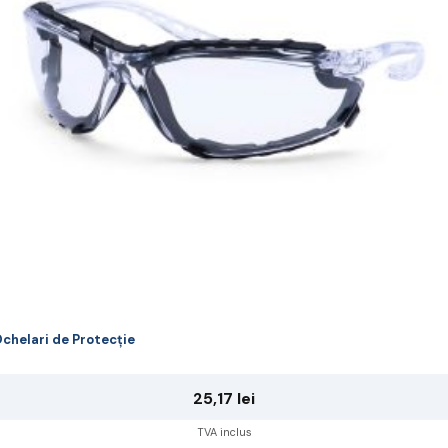
ot
lese
agina
rodusului.
chelari de Protecție
25,17
lei
TVA inclus