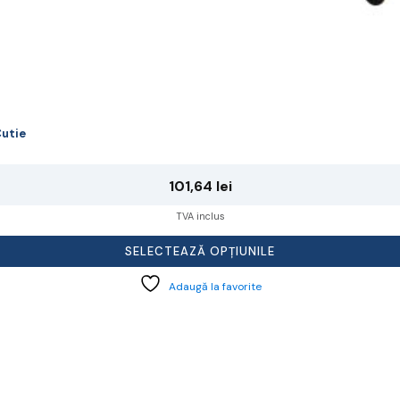
utie
101,64
lei
TVA inclus
SELECTEAZĂ OPȚIUNILE
Adaugă la favorite
cest
rodus
re
ai