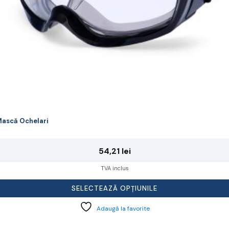
agina
rodusului.
ască Ochelari
54,21
lei
TVA inclus
SELECTEAZĂ OPȚIUNILE
Adaugă la favorite
cest