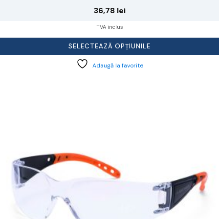
36,78
lei
TVA inclus
SELECTEAZĂ OPȚIUNILE
Adaugă la favorite
cest
rodus
re
ai
ulte
riații.
pțiunile
ot
lese
agina