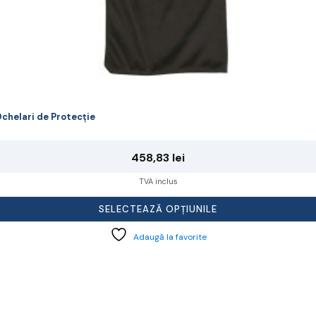
chelari de Protecție
458,83
lei
TVA inclus
SELECTEAZĂ OPȚIUNILE
Adaugă la favorite
cest
rodus
re
ai