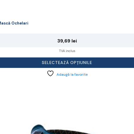
ască Ochelari
39,69
lei
TVA inclus
SELECTEAZĂ OPȚIUNILE
Adaugă la favorite
cest
rodus
re
ai
ulte
riații.
pțiunile