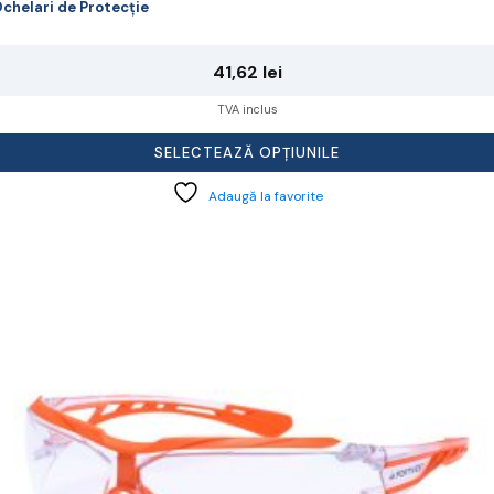
chelari de Protecție
41,62
lei
TVA inclus
SELECTEAZĂ OPȚIUNILE
Adaugă la favorite
cest
rodus
re
ai
ulte
riații.
pțiunile
ot
lese