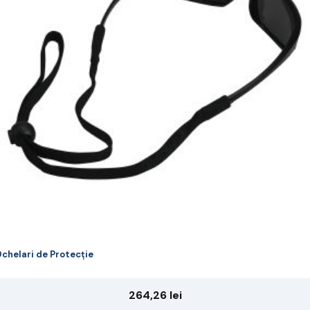
riații.
pțiunile
ot
lese
agina
rodusului.
chelari de Protecție
264,26
lei