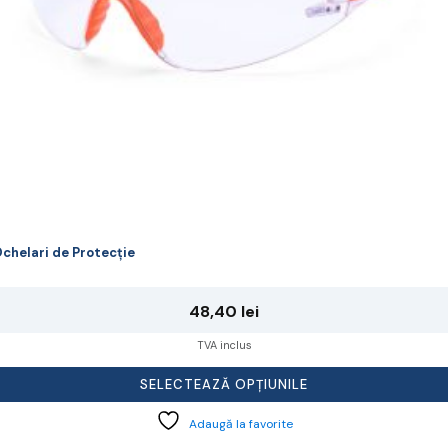
agina
rodusului.
chelari de Protecție
48,40
lei
TVA inclus
SELECTEAZĂ OPȚIUNILE
Adaugă la favorite