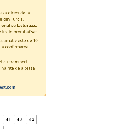
aza direct de la
i din Turcia.
ional se factureaza
clus in pretul afisat.
estimativ este de 10-
 la confirmarea
et cu transport
 inainte de a plasa
est.com
41
42
43