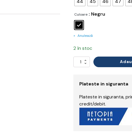
44
45
46
47
4
: Negru
Culoare
Anulează
2 în stoc
Adau
Cantitate
Bocanci
Plateste in siguranta
Plateste in siguranta, p
credit/debit.