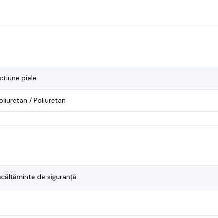
ctiune piele
oliuretan / Poliuretan
ncălțăminte de siguranță