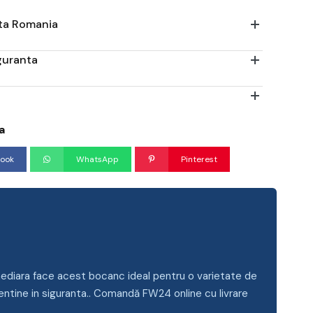
ata Romania
iguranta
a
ook
WhatsApp
Pinterest
mediara face acest bocanc ideal pentru o varietate de
 mentine in siguranta.. Comandă FW24 online cu livrare