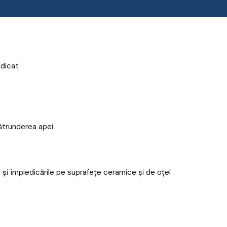
idicat
pătrunderea apei
 și împiedicările pe suprafețe ceramice și de oțel