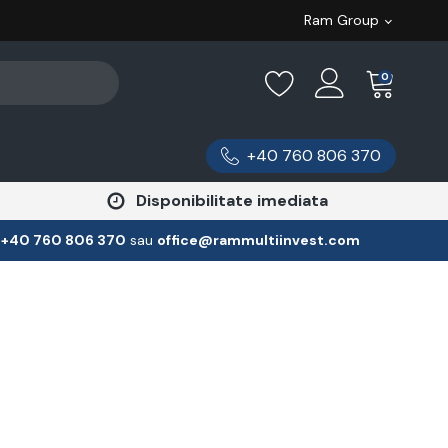
Ram Group
0
+40 760 806 370
Disponibilitate imediata
:
‪+40 760 806 370
‬ sau
office@rammultiinvest.com