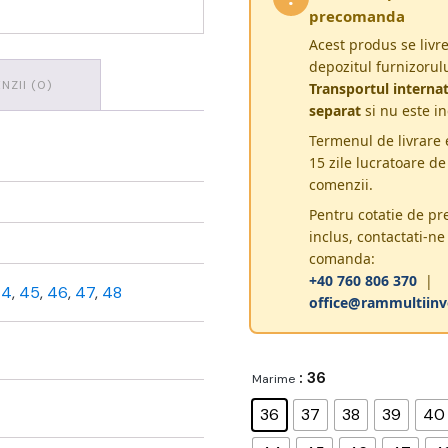
precomanda
Acest produs se livre
depozitul furnizorulu
NZII (0)
Transportul internat
separat
si nu este in
Termenul de livrare 
15 zile lucratoare de
comenzii.
Pentru cotatie de pr
inclus, contactati-ne
comanda:
+40 760 806 370
|
44
,
45
,
46
,
47
,
48
office@rammultiinv
: 36
Marime
36
37
38
39
40