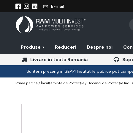
E-mail
Pr
se
Produse
Reduceri
Despre noi
Con
▾
Livrare in toata Romania
Supo
Suntem prezenți în SEAP! Instituțiile publice pot cumpăr
Prima pagină
/
Încălțăminte de Protecție
/
Bocanci de Protecție Indust