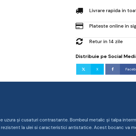
Livrare rapida in to
Plateste online in s
Retur in 14 zile
Distribuie pe Social Medi
X
Faceb
R
de uzura și cusaturi contrastante. Bombeul metalic și talpa inter
pa, rezistent la ulei si caracteristici antistatice. Acest bocanc va