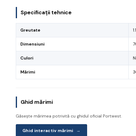
Specificații tehnice
Greutate
1.
Dimensiuni
7
Culori
N
Mărimi
3
Ghid mărimi
Găsește mărimea potrivită cu ghidul oficial Portwest.
Ghid interactiv mărimi
→