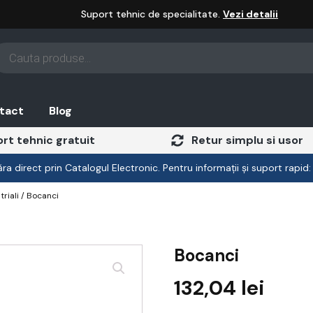
Suport tehnic de specialitate.
Vezi detalii
oducts
arch
tact
Blog
rt tehnic gratuit
Retur simplu si usor
a direct prin Catalogul Electronic. Pentru informații și suport rapid
riali
/ Bocanci
Bocanci
132,04
lei