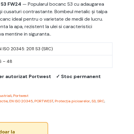
 S3 FW24
— Popularul bocanc S3 cu adaugarea
 și cusaturi contrastante. Bombeul metalic și talpa
anc ideal pentru o varietate de medii de lucru.
enta la apa, rezistent la ulei si caracteristici
a mentine in siguranta..
N ISO 20345: 2011 S3 (SRC)
6 – 48
er autorizat Portwest
✓ Stoc permanent
striali
,
Portwest
ectie
,
EN ISO 20345
,
PORTWEST
,
Protecția picioarelor
,
S3
,
SRC
,
doar la