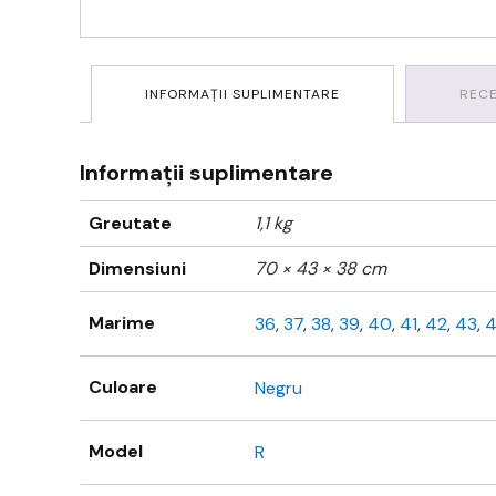
INFORMAȚII SUPLIMENTARE
RECE
Informații suplimentare
Greutate
1,1 kg
Dimensiuni
70 × 43 × 38 cm
Marime
36
,
37
,
38
,
39
,
40
,
41
,
42
,
43
,
Culoare
Negru
Model
R