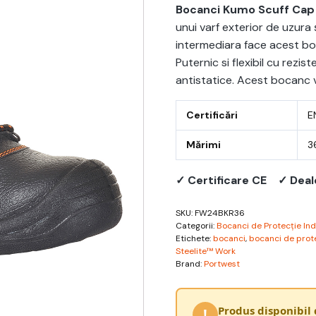
Bocanci Kumo Scuff Cap
unui varf exterior de uzura
intermediara face acest boc
Puternic si flexibil cu rezist
antistatice. Acest bocanc v
Certificări
E
Mărimi
3
✓ Certificare CE
✓ Deal
SKU:
FW24BKR36
Categorii:
Bocanci de Protecție Indu
Etichete:
bocanci
,
bocanci de prot
Steelite™ Work
Brand:
Portwest
Produs disponibil 
!