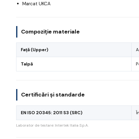
Marcat UKCA
Compoziție materiale
Față (Upper)
A
Talpă
P
Certificări și standarde
EN ISO 20345: 2011 S3 (SRC)
Î
Laborator de testare: Intertek Italia S.p.A.