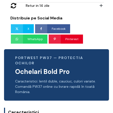
Retur in 14 zile
Distribuie pe Social Media
X
Facebook
WhatsApp
Pinterest
PORTWEST PW37 — PROTECTIA
OCHILOR
Ochelari Bold Pro
Caracteristici: lentil duble, cauciuc, culori variate.
Comandă PW37 online cu livrare rapidă în toată
România.
Caracteristici