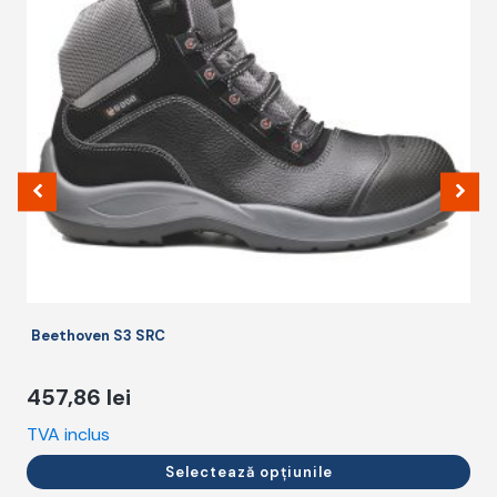
variații.
Opțiunile
pot
fi
alese
în
pagina
produsului.
Beethoven S3 SRC
457,86
lei
TVA inclus
T
Selectează opțiunile