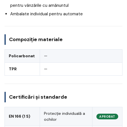
pentru vânzările cu amănuntul
Ambalate individual pentru automate
Compoziție materiale
Policarbonat
—
TPR
—
Certificări și standarde
Protecție individuală a
EN 166 (1 S)
APROBAT
ochilor