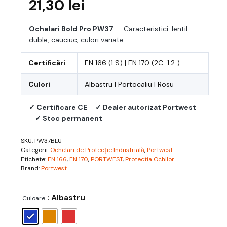
21,30
lei
Ochelari Bold Pro PW37
— Caracteristici: lentil
duble, cauciuc, culori variate.
Certificări
EN 166 (1 S) | EN 170 (2C-1.2 )
Culori
Albastru | Portocaliu | Rosu
✓ Certificare CE
✓ Dealer autorizat Portwest
✓ Stoc permanent
SKU:
PW37BLU
Categorii:
Ochelari de Protecție Industrială
,
Portwest
Etichete:
EN 166
,
EN 170
,
PORTWEST
,
Protectia Ochilor
Brand:
Portwest
: Albastru
Culoare