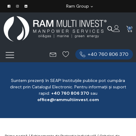
Ram Group
0
+40 760 806 370
Suntem prezenți în SEAP! Instituțiile publice pot cumpăra
direct prin Catalogul Electronic. Pentru informații și suport
rapid:
‪+40 760 806 370
‬ sau
office@rammultiinvest.com
Prima pagină
/
Echipamente de Protecție Individuală
/
Ochelari de