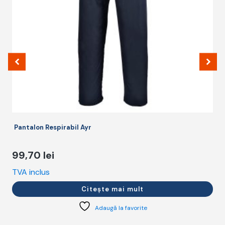
p
fi
a
î
p
p
Pantalon Respirabil Ayr
99,70
lei
TVA inclus
T
Citește mai mult
Adaugă la favorite