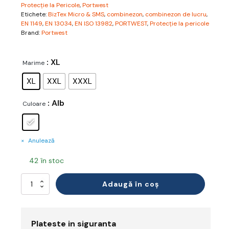
Protecție la Pericole
,
Portwest
Etichete:
BizTex Micro & SMS
,
combinezon
,
combinezon de lucru
,
EN 1149
,
EN 13034
,
EN ISO 13982
,
PORTWEST
,
Protecție la pericole
Brand:
Portwest
: XL
Marime
XL
XXL
XXXL
: Alb
Culoare
Anulează
42 în stoc
Cantitate
Adaugă în coș
Combinezon
BizTex
Plateste in siguranta