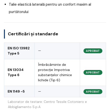
Talie elastică laterală pentru un confort maxim al
purtătorului
Certificări și standarde
EN ISO 13982
—
APROBAT
Type 5
Îmbrăcăminte de
EN 13034
protecție împotriva
APROBAT
Type 6
substanțelor chimice
lichide (Tip 6)
EN 1149 -5
—
APROBAT
Laborator de testare: Centro Tessile Cotoniero e
Abbigliamento S.p.A