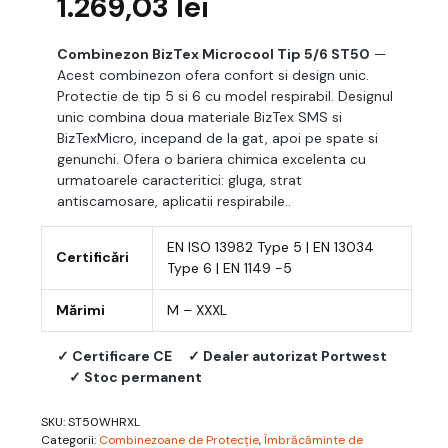
1.269,03
lei
Combinezon BizTex Microcool Tip 5/6 ST50
—
Acest combinezon ofera confort si design unic.
Protectie de tip 5 si 6 cu model respirabil. Designul
unic combina doua materiale BizTex SMS si
BizTexMicro, incepand de la gat, apoi pe spate si
genunchi. Ofera o bariera chimica excelenta cu
urmatoarele caracteritici: gluga, strat
antiscamosare, aplicatii respirabile..
EN ISO 13982 Type 5 | EN 13034
Certificări
Type 6 | EN 1149 -5
Mărimi
M – XXXL
✓ Certificare CE
✓ Dealer autorizat Portwest
✓ Stoc permanent
SKU:
ST50WHRXL
Categorii:
Combinezoane de Protecție
,
Îmbrăcăminte de