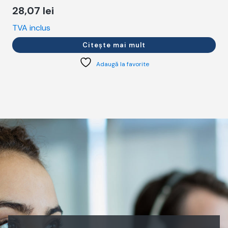
28,07
lei
TVA inclus
T
Citește mai mult
Adaugă la favorite