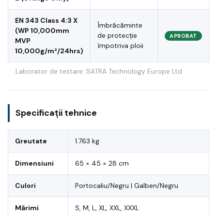
EN 343 Class 4:3 X
Îmbrăcăminte
(WP 10,000mm
de protecție
APROBAT
MVP
împotriva ploii
10,000g/m²/24hrs)
Laborator de testare: SATRA Technology Europe Ltd
Specificații tehnice
Greutate
1.763 kg
Dimensiuni
65 × 45 × 28 cm
Culori
Portocaliu/Negru | Galben/Negru
Mărimi
S, M, L, XL, XXL, XXXL