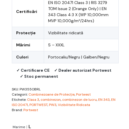
EN ISO 20471 Class 3 | RIS 3279
TOM Issue 2 (Orange Only) | EN
Certificări
343 Class 4:3 X (WP 10,000mm
MVP 10,000g/m²/24hrs)
Protecție
Vizibilitate ridicată
Mărimi
S – XXXL
Culori
Portocaliu/Negru | Galben/Negru
✓ Certificare CE
✓ Dealer autorizat Portwest
✓ Stoc permanent
SKU:
PW355OBRL
Categorii:
Combinezoane de Protecție
,
Portwest
Etichete:
Clasa 3
,
combinezon
,
combinezon de lucru
,
EN 343
,
EN
ISO 20471
,
PORTWEST
,
PW3
,
Vizibilitate Ridicata
Brand:
Portwest
: L
Marime