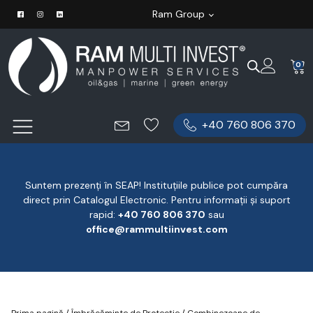
Ram Group
0
+40 760 806 370
Suntem prezenți în SEAP! Instituțiile publice pot cumpăra
direct prin Catalogul Electronic. Pentru informații și suport
rapid:
‪+40 760 806 370
‬ sau
office@rammultiinvest.com
Prima pagină
/
Îmbrăcăminte de Protecție
/
Combinezoane de