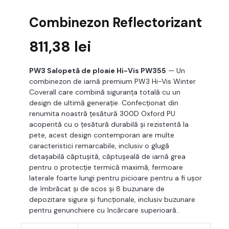
Combinezon Reflectorizant
811,38
lei
PW3 Salopetă de ploaie Hi-Vis PW355
— Un
combinezon de iarnă premium PW3 Hi-Vis Winter
Coverall care combină siguranța totală cu un
design de ultimă generație. Confecționat din
renumita noastră țesătură 300D Oxford PU
acoperită cu o țesătură durabilă și rezistentă la
pete, acest design contemporan are multe
caracteristici remarcabile, inclusiv o glugă
detașabilă căptușită, căptușeală de iarnă grea
pentru o protecție termică maximă, fermoare
laterale foarte lungi pentru picioare pentru a fi ușor
de îmbrăcat și de scos și 8 buzunare de
depozitare sigure și funcționale, inclusiv buzunare
pentru genunchiere cu încărcare superioară..