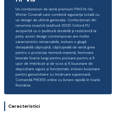
Un combinezon de iarnă premium PW3 Hi-Vis
Winter Coverall care combină siguranța totală cu
un design de ultimă generație. Confecționat din
renumita noastră țesătură 300D Oxford PU
acoperită cu o țesătură durabilă și rezistentă la
pete, acest design contemporan are multe
caracteristici remarcabile, inclusiv o glugă
detașabilă căptușită, căptușeală de iarnă grea
pentru o protecție termică maximă, fermoare
laterale foarte lungi pentru picioare pentru a fi
ușor de îmbrăcat și de scos și 8 buzunare de
depozitare sigure și funcționale, inclusiv buzunare
pentru genunchiere cu încărcare superioară..
Comandă PW355 online cu livrare rapidă în toată
România.
Caracteristici