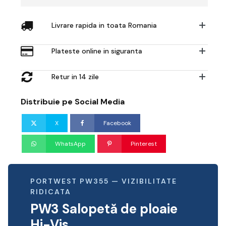
Livrare rapida in toata Romania
Plateste online in siguranta
Retur in 14 zile
Distribuie pe Social Media
X
Facebook
WhatsApp
Pinterest
PORTWEST PW355 — VIZIBILITATE
RIDICATA
PW3 Salopetă de ploaie
Hi-Vis