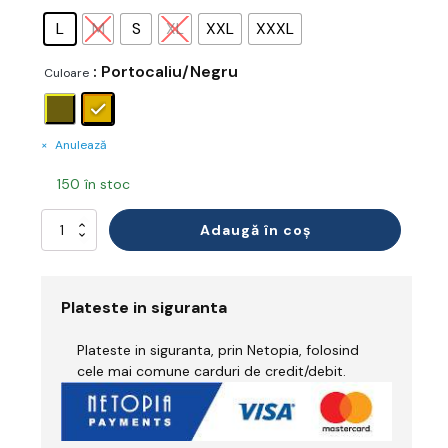
L
M
S
XL
XXL
XXXL
: Portocaliu/Negru
Culoare
Anulează
150 în stoc
Cantitate
Adaugă în coș
Combinezon
Reflectorizant
Plateste in siguranta
Plateste in siguranta, prin Netopia, folosind
cele mai comune carduri de credit/debit.