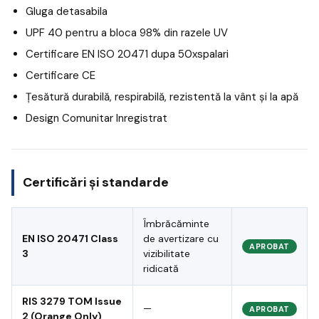
Gluga detasabila
UPF 40 pentru a bloca 98% din razele UV
Certificare EN ISO 20471 dupa 50xspalari
Certificare CE
Țesătură durabilă, respirabilă, rezistentă la vânt și la apă
Design Comunitar Inregistrat
Certificări și standarde
Îmbrăcăminte
EN ISO 20471 Class
de avertizare cu
APROBAT
3
vizibilitate
ridicată
RIS 3279 TOM Issue
—
APROBAT
2 (Orange Only)