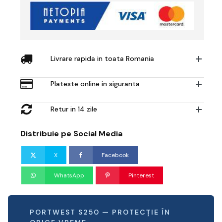
Livrare rapida in toata Romania
Plateste online in siguranta
Retur in 14 zile
Distribuie pe Social Media
X
Facebook
WhatsApp
Pinterest
PORTWEST S250 — PROTECȚIE ÎN