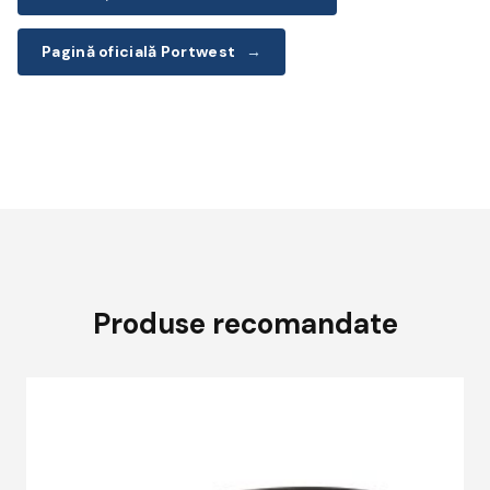
Pagină oficială Portwest
→
Produse recomandate
A
p
a
m