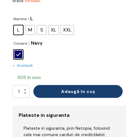
Brand:
Portwest
: L
Marime
L
M
S
XL
XXL
: Navy
Culoare
Anulează
505 în stoc
Cantitate
Adaugă în coș
Jachetă
Plateste in siguranta
Plateste in siguranta, prin Netopia, folosind
cele mai comune carduri de credit/debit.