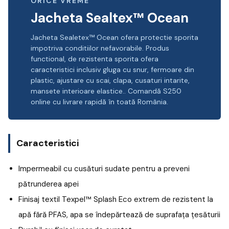
ORICE VREME
Jacheta Sealtex™ Ocean
Jacheta Sealetex™ Ocean ofera protectie sporita
impotriva conditiilor nefavorabile. Produs
functional, de rezistenta sporita ofera
caracteristici inclusiv gluga cu snur, fermoare din
plastic, ajustare cu scai, clapa, cusaturi intarite,
mansete interioare elastice.. Comandă S250
online cu livrare rapidă în toată România.
Caracteristici
Impermeabil cu cusături sudate pentru a preveni
pătrunderea apei
Finisaj textil Texpel™ Splash Eco extrem de rezistent la
apă fără PFAS, apa se îndepărtează de suprafața țesăturii