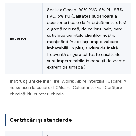
Sealtex Ocean: 95% PVC, 5% PU: 95%
PVC, 5% PU (Calitatea superioară a
acestor articole de îmbrăcăminte oferă
o gamă robustă, de calibru înalt, care
satisface cerințele clienților noștri,
Exterior
menținând în același timp o valoare
imbatabilă. În plus, sudura de înaltă
frecvență asigură că toate cusăturile
sunt impermeabile în condiții de vreme
extrem de umedă.)
Instrucțiuni de îngrijire:
Albire: Albire interzisa | Uscare: A
nu se usca la uscator | Călcare: Calcat interzis | Curățare
chimică: Nu curatati chimic.
Certificări și standarde