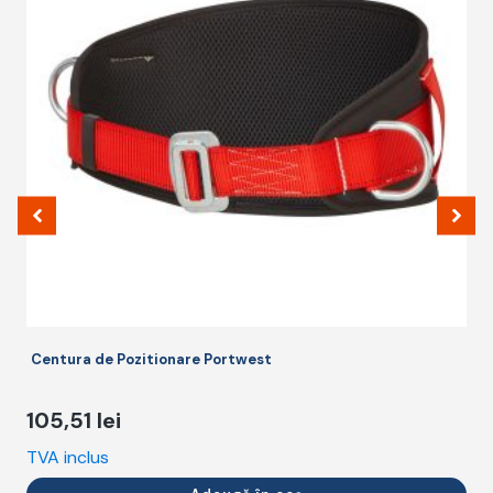
m
v
O
p
fi
a
î
p
p
Centura de Pozitionare Portwest
105,51
lei
TVA inclus
T