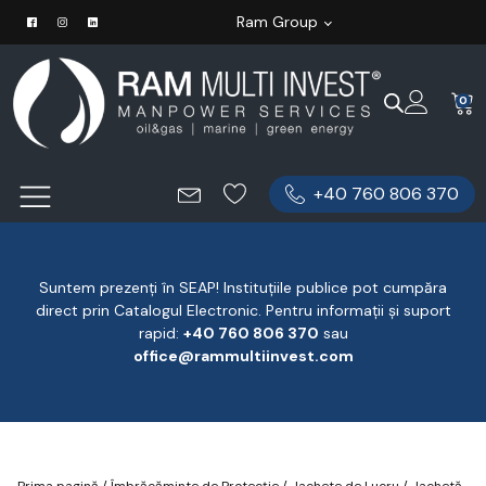
Ram Group
0
+40 760 806 370
Suntem prezenți în SEAP! Instituțiile publice pot cumpăra
direct prin Catalogul Electronic. Pentru informații și suport
rapid:
‪+40 760 806 370
‬ sau
office@rammultiinvest.com
Prima pagină
/
Îmbrăcăminte de Protecție
/
Jachete de Lucru
/ Jachetă