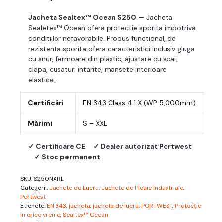
Jacheta Sealtex™ Ocean S250
— Jacheta
Sealetex™ Ocean ofera protectie sporita impotriva
conditiilor nefavorabile. Produs functional, de
rezistenta sporita ofera caracteristici inclusiv gluga
cu snur, fermoare din plastic, ajustare cu scai,
clapa, cusaturi intarite, mansete interioare
elastice..
Certificări
EN 343 Class 4:1 X (WP 5,000mm)
Mărimi
S – XXL
✓ Certificare CE
✓ Dealer autorizat Portwest
✓ Stoc permanent
SKU:
S250NARL
Categorii:
Jachete de Lucru
,
Jachete de Ploaie Industriale
,
Portwest
Etichete:
EN 343
,
jacheta
,
jacheta de lucru
,
PORTWEST
,
Protecție
în orice vreme
,
Sealtex™ Ocean