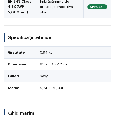
EN 343 Class
Îmbrăcăminte de
4:1 X (WP
protecție împotriva
APROBAT
5,000mm)
ploii
Specificații tehnice
Greutate
0.94 kg
Dimensiuni
65 × 30 × 42 cm
Culori
Navy
Mărimi
S, M, L, XL, XXL
Ghid mărimi