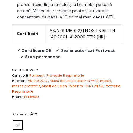
prafului toxic fin, a fumului și a brumelor pe bază
de apă. Masca de respirație poate fi utilizata la
concentrații de până la 10 ori mai mari decât WEL..
AS/NZS 1716 (P2) | NIOSH N95 | EN
Certificări
149:2001 +A1:2009 FFP2 (NR)
✓ Certificare CE
✓ Dealer autorizat Portwest
✓ Stoc permanent
SKU:
P200WHR
Categorii:
Portwest
,
Protecție Respiratorie
Etichete:
EN 149:2001
,
Maca de unica folosinta FFP2
,
masca
,
masca protectie
,
Masti de Unica Folosinta
,
PORTWEST
,
Protectie
Respiratorie
Brand:
Portwest
: Alb
Culoare