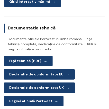
Ghid interactiv mărimi
→
Documentație tehnică
Documente oficiale Portwest în limba română — fișa
tehnică completă, declarațiile de conformitate EU/UK și
pagina oficială a produsului.
Fișă tehnică (PDF)
→
Declarație de conformitate EU
→
Declarație de conformitate UK
→
Pagină oficială Portwest
→