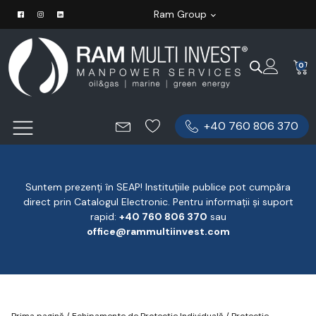
Ram Group
0
+40 760 806 370
Suntem prezenți în SEAP! Instituțiile publice pot cumpăra
direct prin Catalogul Electronic. Pentru informații și suport
rapid:
‪+40 760 806 370
‬ sau
office@rammultiinvest.com
Prima pagină
/
Echipamente de Protecție Individuală
/
Protecție