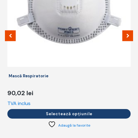
fi
fi
alese
a
în
î
pagina
p
produsului.
p
Mască Respiratorie
90,02
lei
TVA inclus
T
Selectează opțiunile
Adaugă la favorite