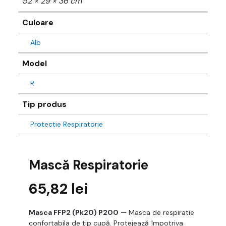
52 × 29 × 36 cm
Culoare
Alb
Model
R
Tip produs
Protectie Respiratorie
Mască Respiratorie
65,82
lei
Masca FFP2 (Pk20) P200
— Masca de respiratie
confortabila de tip cupă. Protejează împotriva