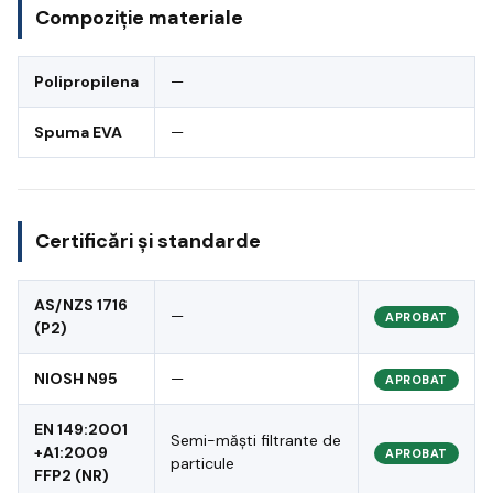
Compoziție materiale
Polipropilena
—
Spuma EVA
—
Certificări și standarde
AS/NZS 1716
—
APROBAT
(P2)
NIOSH N95
—
APROBAT
EN 149:2001
Semi-măști filtrante de
+A1:2009
APROBAT
particule
FFP2 (NR)