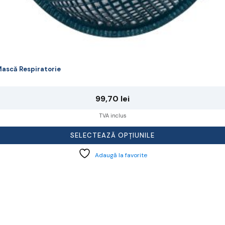
ască Respiratorie
99,70
lei
TVA inclus
SELECTEAZĂ OPȚIUNILE
Adaugă la favorite
cest
rodus
re
ai
ulte