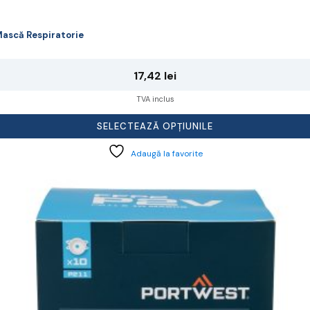
ască Respiratorie
17,42
lei
TVA inclus
SELECTEAZĂ OPȚIUNILE
Adaugă la favorite
cest
rodus
re
ai
ulte
riații.
pțiunile
ot