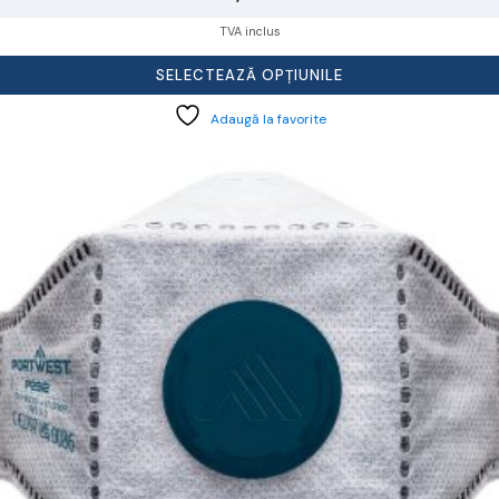
TVA inclus
SELECTEAZĂ OPȚIUNILE
Adaugă la favorite
cest
rodus
re
ai
ulte
riații.
pțiunile
ot
lese
agina
rodusului.