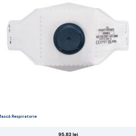
riații.
pțiunile
ot
lese
agina
rodusului.
ască Respiratorie
95,83
lei