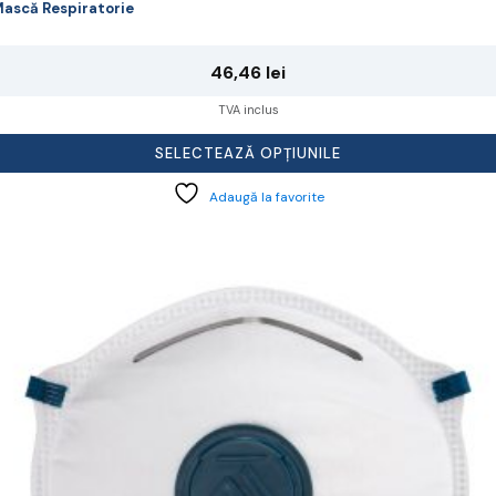
ască Respiratorie
46,46
lei
TVA inclus
SELECTEAZĂ OPȚIUNILE
Adaugă la favorite
cest
rodus
re
ai
ulte
riații.
pțiunile
ot
lese