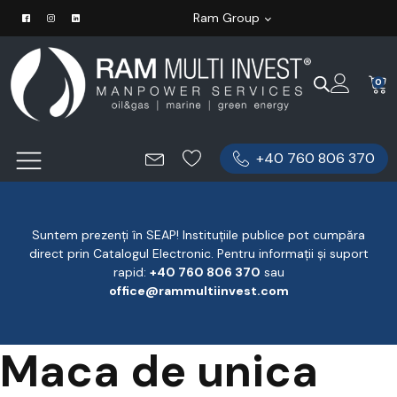
Ram Group
0
+40 760 806 370
Suntem prezenți în SEAP! Instituțiile publice pot cumpăra
direct prin Catalogul Electronic. Pentru informații și suport
rapid:
‪+40 760 806 370
‬ sau
office@rammultiinvest.com
Maca de unica