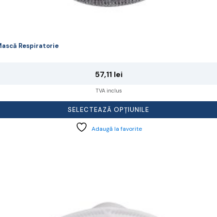
ască Respiratorie
57,11
lei
TVA inclus
SELECTEAZĂ OPȚIUNILE
Adaugă la favorite
cest
rodus
re
ai
ulte
riații.
pțiunile