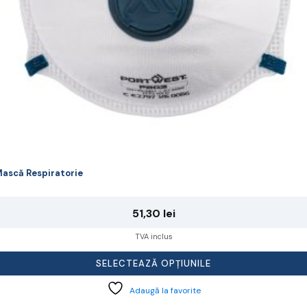
agina
rodusului.
ască Respiratorie
51,30
lei
TVA inclus
SELECTEAZĂ OPȚIUNILE
Adaugă la favorite