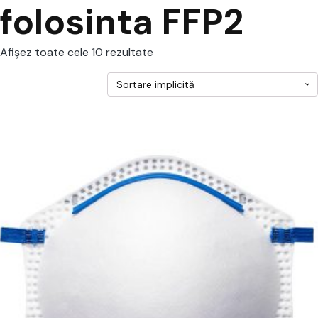
folosinta FFP2
Afișez toate cele 10 rezultate
cest
rodus
re
ai
ulte
riații.
pțiunile
ot
lese
agina