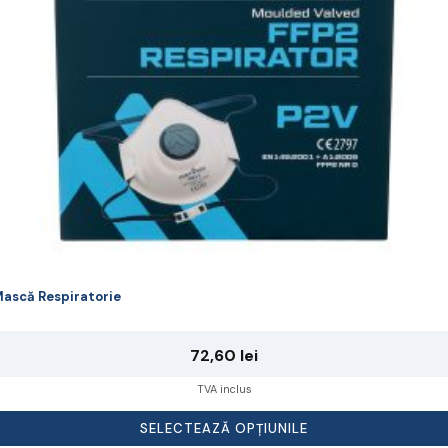
lese
agina
rodusului.
ască Respiratorie
72,60
lei
TVA inclus
SELECTEAZĂ OPȚIUNILE