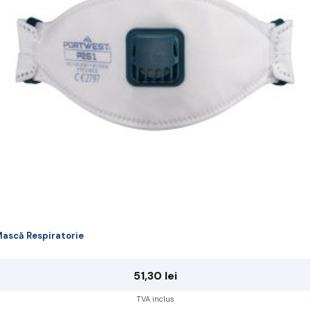
ot
lese
agina
rodusului.
ască Respiratorie
51,30
lei
TVA inclus