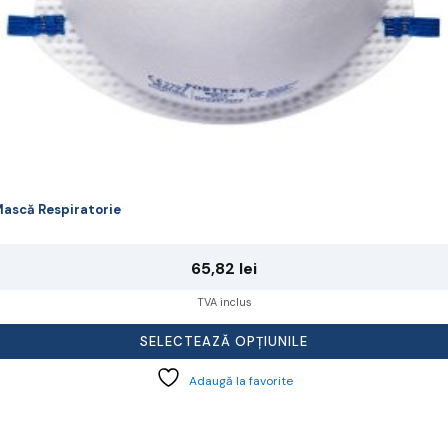
rodusului.
ască Respiratorie
65,82
lei
TVA inclus
SELECTEAZĂ OPȚIUNILE
Adaugă la favorite
cest
rodus