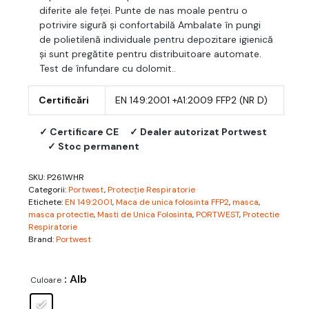
diferite ale feței. Punte de nas moale pentru o
potrivire sigură și confortabilă Ambalate în pungi
de polietilenă individuale pentru depozitare igienică
și sunt pregătite pentru distribuitoare automate.
Test de înfundare cu dolomit..
Certificări
EN 149:2001 +A1:2009 FFP2 (NR D)
✓ Certificare CE
✓ Dealer autorizat Portwest
✓ Stoc permanent
SKU:
P261WHR
Categorii:
Portwest
,
Protecție Respiratorie
Etichete:
EN 149:2001
,
Maca de unica folosinta FFP2
,
masca
,
masca protectie
,
Masti de Unica Folosinta
,
PORTWEST
,
Protectie
Respiratorie
Brand:
Portwest
: Alb
Culoare