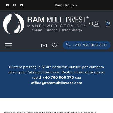
Ram Group
0
+40 760 806 370
Suntem prezenți în SEAP! Instituțiile publice pot cumpăra
direct prin Catalogul Electronic. Pentru informații și suport
rapid:
‪+40 760 806 370
‬ sau
office@rammultiinvest.com
Prima pagină
/
Echipamente de Protecție Individuală
/
Protecție