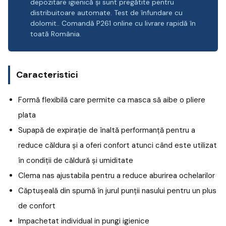
depozitare igienică și sunt pregătite pentru
distribuitoare automate. Test de înfundare cu
dolomit.. Comandă P261 online cu livrare rapidă în
toată România.
Caracteristici
Formă flexibilă care permite ca masca să aibe o pliere
plata
Supapă de expirație de înaltă performanță pentru a
reduce căldura și a oferi confort atunci când este utilizat
în condiții de căldură și umiditate
Clema nas ajustabila pentru a reduce aburirea ochelarilor
Căptușeală din spumă în jurul punții nasului pentru un plus
de confort
Impachetat individual in pungi igienice