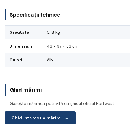
Specificații tehnice
Greutate
0.18 kg
Dimensiuni
43 × 37 × 33 cm
Culori
Alb
Ghid mărimi
Găsește mărimea potrivită cu ghidul oficial Portwest.
Ghid interactiv mărimi
→