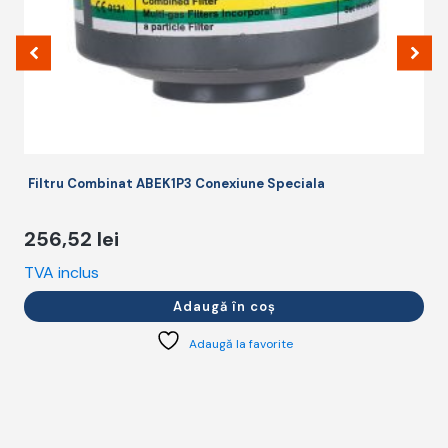
Filtru Combinat ABEK1P3 Conexiune Speciala
256,52
lei
TVA inclus
T
Adaugă în coș
Adaugă la favorite