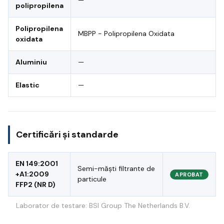
polipropilena
Polipropilena
MBPP - Polipropilena Oxidata
oxidata
Aluminiu
—
Elastic
—
Certificări și standarde
EN 149:2001
Semi-măști filtrante de
+A1:2009
APROBAT
particule
FFP2 (NR D)
Laborator de testare: BSI Group The Netherlands B.V.