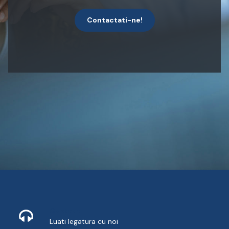
Contactati-ne!
Contact
Luati legatura cu noi