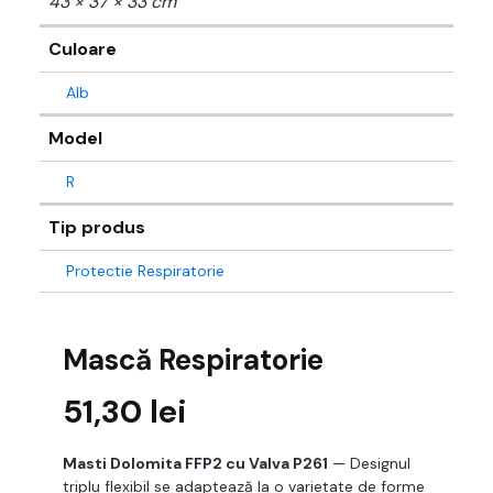
43 × 37 × 33 cm
Culoare
Alb
Model
R
Tip produs
Protectie Respiratorie
Mască Respiratorie
51,30
lei
Masti Dolomita FFP2 cu Valva P261
— Designul
triplu flexibil se adaptează la o varietate de forme