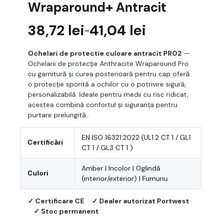
Wraparound+ Antracit
38,72
lei
41,04
lei
–
Interval
de
Ochelari de protectie culoare antracit PR02
—
prețuri:
Ochelarii de protecție Anthracite Wraparound Pro
38,72 lei
cu garnitură și curea posterioară pentru cap oferă
până
o protecție sporită a ochilor cu o potrivire sigură,
la
personalizabilă. Ideale pentru medii cu risc ridicat,
41,04 lei
acestea combină confortul și siguranța pentru
purtare prelungită..
EN ISO 16321:2022 (UL1.2 CT 1 / GL1
Certificări
CT 1 / GL3 CT 1 )
Amber | Incolor | Oglindă
Culori
(interior/exterior) | Fumuriu
✓ Certificare CE
✓ Dealer autorizat Portwest
✓ Stoc permanent