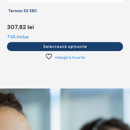
Termini S3 SRC
307,82
lei
TVA inclus
T
Selectează opțiunile
Adaugă la favorite