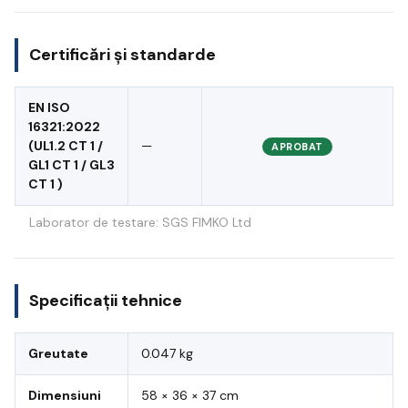
Certificări și standarde
EN ISO
16321:2022
(UL1.2 CT 1 /
—
APROBAT
GL1 CT 1 / GL3
CT 1 )
Laborator de testare: SGS FIMKO Ltd
Specificații tehnice
Greutate
0.047 kg
Dimensiuni
58 × 36 × 37 cm