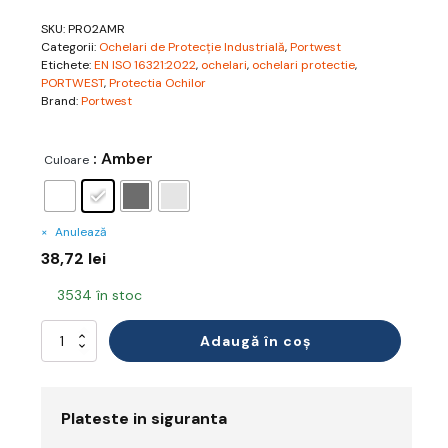
SKU:
PR02AMR
Categorii:
Ochelari de Protecție Industrială
,
Portwest
Etichete:
EN ISO 16321:2022
,
ochelari
,
ochelari protectie
,
PORTWEST
,
Protectia Ochilor
Brand:
Portwest
: Amber
Culoare
Anulează
38,72
lei
3534 în stoc
Cantitate
Adaugă în coș
Ochelari
Protecție
Wraparound+
Antracit
Plateste in siguranta