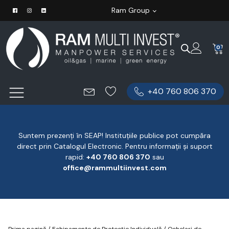
Ram Group
0
+40 760 806 370
Suntem prezenți în SEAP! Instituțiile publice pot cumpăra
direct prin Catalogul Electronic. Pentru informații și suport
rapid:
‪+40 760 806 370
‬ sau
office@rammultiinvest.com
Prima pagină
/
Echipamente de Protecție Individuală
/
Ochelari de