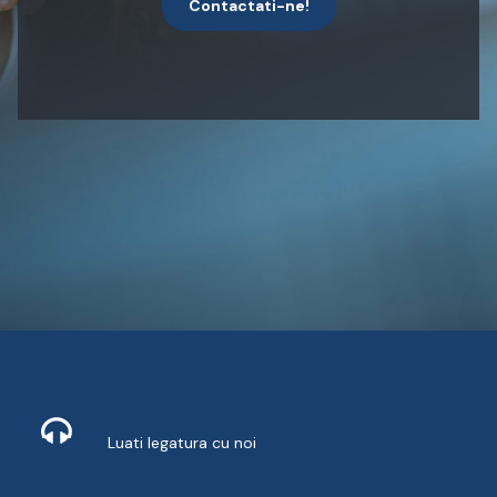
Contactati-ne!
Contact
Luati legatura cu noi
Livrare din stoc