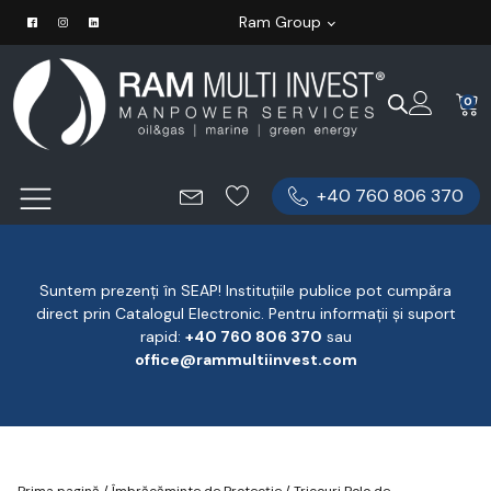
Ram Group
0
+40 760 806 370
Suntem prezenți în SEAP! Instituțiile publice pot cumpăra
direct prin Catalogul Electronic. Pentru informații și suport
rapid:
‪+40 760 806 370
‬ sau
office@rammultiinvest.com
Prima pagină
/
Îmbrăcăminte de Protecție
/
Tricouri Polo de