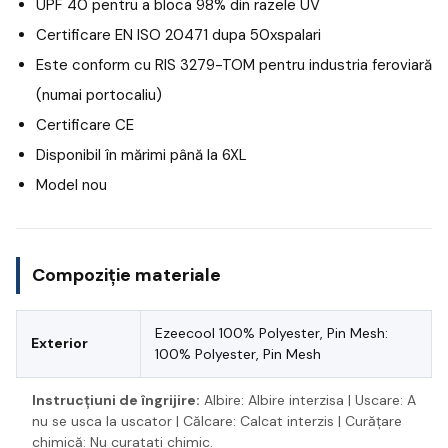
UPF 40 pentru a bloca 98% din razele UV
Certificare EN ISO 20471 dupa 50xspalari
Este conform cu RIS 3279-TOM pentru industria feroviară
(numai portocaliu)
Certificare CE
Disponibil în mărimi până la 6XL
Model nou
Compoziție materiale
Ezeecool 100% Polyester, Pin Mesh:
Exterior
100% Polyester, Pin Mesh
Instrucțiuni de îngrijire:
Albire: Albire interzisa | Uscare: A
nu se usca la uscator | Călcare: Calcat interzis | Curățare
chimică: Nu curatati chimic.