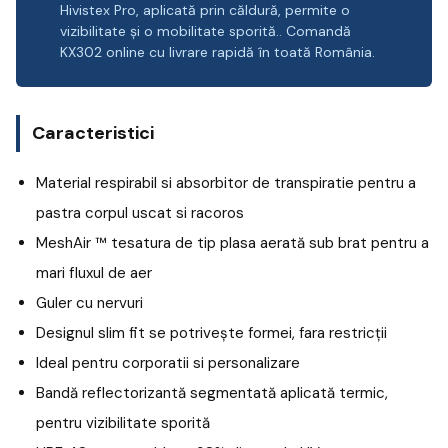
Hivistex Pro, aplicată prin căldură, permite o
vizibilitate și o mobilitate sporită.. Comandă
KX302 online cu livrare rapidă în toată România.
Caracteristici
Material respirabil si absorbitor de transpiratie pentru a
pastra corpul uscat si racoros
MeshAir ™ tesatura de tip plasa aerată sub brat pentru a
mari fluxul de aer
Guler cu nervuri
Designul slim fit se potrivește formei, fara restricții
Ideal pentru corporatii si personalizare
Bandă reflectorizantă segmentată aplicată termic,
pentru vizibilitate sporită