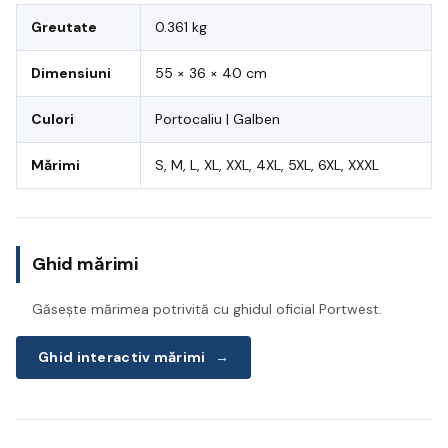
Greutate
0.361 kg
Dimensiuni
55 × 36 × 40 cm
Culori
Portocaliu | Galben
Mărimi
S, M, L, XL, XXL, 4XL, 5XL, 6XL, XXXL
Ghid mărimi
Găsește mărimea potrivită cu ghidul oficial Portwest.
Ghid interactiv mărimi
→