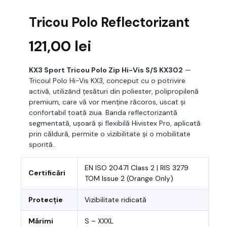
Tricou Polo Reflectorizant
121,00
lei
KX3 Sport Tricou Polo Zip Hi-Vis S/S KX302
—
Tricoul Polo Hi-Vis KX3, conceput cu o potrivire
activă, utilizând țesături din poliester, polipropilenă
premium, care vă vor menține răcoros, uscat și
confortabil toată ziua. Banda reflectorizantă
segmentată, ușoară și flexibilă Hivistex Pro, aplicată
prin căldură, permite o vizibilitate și o mobilitate
sporită..
EN ISO 20471 Class 2 | RIS 3279
Certificări
TOM Issue 2 (Orange Only)
Protecție
Vizibilitate ridicată
Mărimi
S – XXXL