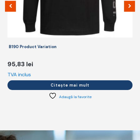
p
B190 Product Variation
95,83
lei
TVA inclus
T
Citește mai mult
Adaugă la favorite