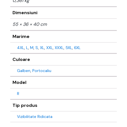
0,361 kg
Dimensiuni
55 × 36 × 40 cm
Marime
4XL
,
L
,
M
,
S
,
XL
,
XXL
,
XXXL
,
5XL
,
6XL
Culoare
Galben
,
Portocaliu
Model
R
Tip produs
Vizibilitate Ridicata