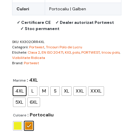
Culori
Portocaliu | Galben
✓ Certificare CE
✓ Dealer autorizat Portwest
✓ Stoc permanent
SKU:
KX302ORR4XL
Categorii:
Portwest
,
Tricouri Polo de Lucru
Etichete:
Clasa 2
,
EN ISO 20471
,
KX3
,
polo
,
PORTWEST
,
tricou polo
,
Vizibilitate Ridicata
Brand:
Portwest
: 4XL
Marime
4XL
L
M
S
XL
XXL
XXXL
5XL
6XL
: Portocaliu
Culoare