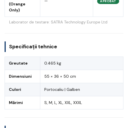
—
APROBAT
(Orange
Only)
Laborator de testare: SATRA Technology Europe Ltd
Specificații tehnice
Greutate
0.465 kg
Dimensiuni
55 × 36 × 50 cm
Culori
Portocaliu | Galben
Mărimi
S, M, L, XL, XXL, XXXL