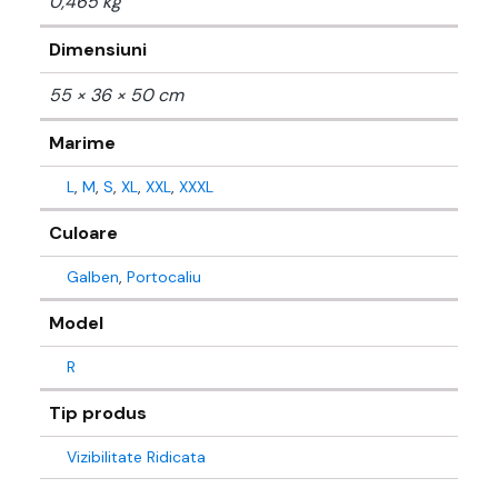
0,465 kg
Dimensiuni
55 × 36 × 50 cm
Marime
L
,
M
,
S
,
XL
,
XXL
,
XXXL
Culoare
Galben
,
Portocaliu
Model
R
Tip produs
Vizibilitate Ridicata