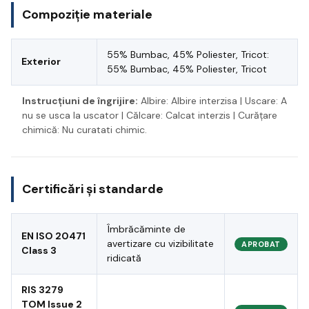
Compoziție materiale
55% Bumbac, 45% Poliester, Tricot:
Exterior
55% Bumbac, 45% Poliester, Tricot
Instrucțiuni de îngrijire:
Albire: Albire interzisa | Uscare: A
nu se usca la uscator | Călcare: Calcat interzis | Curățare
chimică: Nu curatati chimic.
Certificări și standarde
Îmbrăcăminte de
EN ISO 20471
avertizare cu vizibilitate
APROBAT
Class 3
ridicată
RIS 3279
TOM Issue 2