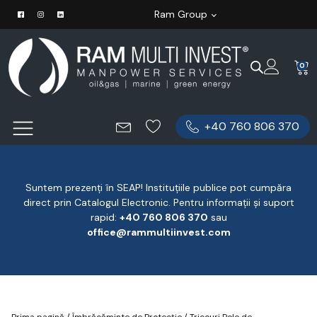
Ram Group
0
+40 760 806 370
Suntem prezenți în SEAP! Instituțiile publice pot cumpăra
direct prin Catalogul Electronic. Pentru informații și suport
rapid:
‪+40 760 806 370
‬ sau
office@rammultiinvest.com
Prima pagină
/
Îmbrăcăminte de Protecție
/
Tricouri Polo de