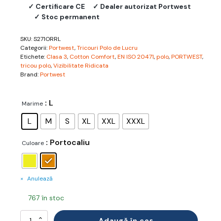
✓ Certificare CE
✓ Dealer autorizat Portwest
✓ Stoc permanent
SKU:
S271ORRL
Categorii:
Portwest
,
Tricouri Polo de Lucru
Etichete:
Clasa 3
,
Cotton Comfort
,
EN ISO 20471
,
polo
,
PORTWEST
,
tricou polo
,
Vizibilitate Ridicata
Brand:
Portwest
: L
Marime
L
M
S
XL
XXL
XXXL
: Portocaliu
Culoare
Anulează
767 în stoc
Cantitate
Adaugă în coș