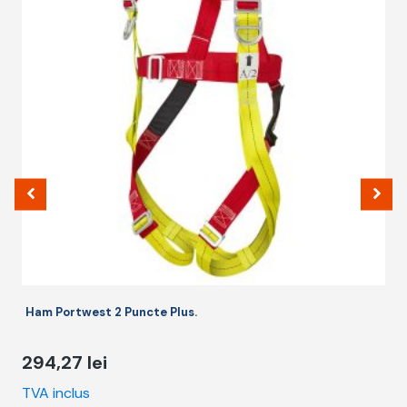
m
v
O
p
fi
a
î
p
p
Ham Portwest 2 Puncte Plus.
294,27
lei
TVA inclus
T