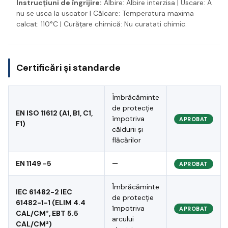
Instrucțiuni de îngrijire:
Albire: Albire interzisa | Uscare: A
nu se usca la uscator | Călcare: Temperatura maxima
calcat: 110°C | Curățare chimică: Nu curatati chimic.
Certificări și standarde
Îmbrăcăminte
de protecție
EN ISO 11612 (A1, B1, C1,
împotriva
APROBAT
F1)
căldurii și
flăcărilor
EN 1149 -5
—
APROBAT
Îmbrăcăminte
IEC 61482-2 IEC
de protecție
61482-1-1 (ELIM 4.4
împotriva
APROBAT
CAL/CM², EBT 5.5
arcului
CAL/CM²)