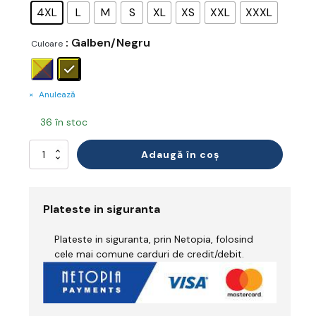
4XL
L
M
S
XL
XS
XXL
XXXL
: Galben/Negru
Culoare
Anulează
36 în stoc
Cantitate
Adaugă în coș
Tricou
Reflectorizant
Ignifug
Plateste in siguranta
Plateste in siguranta, prin Netopia, folosind
cele mai comune carduri de credit/debit.