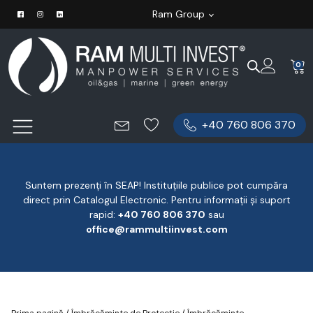
Ram Group
0
+40 760 806 370
Suntem prezenți în SEAP! Instituțiile publice pot cumpăra
direct prin Catalogul Electronic. Pentru informații și suport
rapid:
‪+40 760 806 370
‬ sau
office@rammultiinvest.com
Prima pagină
/
Îmbrăcăminte de Protecție
/
Îmbrăcăminte