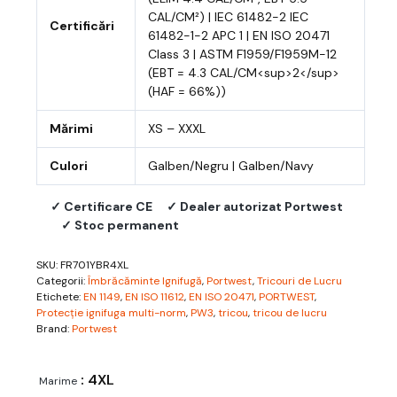
CAL/CM²) | IEC 61482-2 IEC
Certificări
61482-1-2 APC 1 | EN ISO 20471
Class 3 | ASTM F1959/F1959M-12
(EBT = 4.3 CAL/CM<sup>2</sup>
(HAF = 66%))
Mărimi
XS – XXXL
Culori
Galben/Negru | Galben/Navy
✓ Certificare CE
✓ Dealer autorizat Portwest
✓ Stoc permanent
SKU:
FR701YBR4XL
Categorii:
Îmbrăcăminte Ignifugă
,
Portwest
,
Tricouri de Lucru
Etichete:
EN 1149
,
EN ISO 11612
,
EN ISO 20471
,
PORTWEST
,
Protecție ignifuga multi-norm
,
PW3
,
tricou
,
tricou de lucru
Brand:
Portwest
: 4XL
Marime