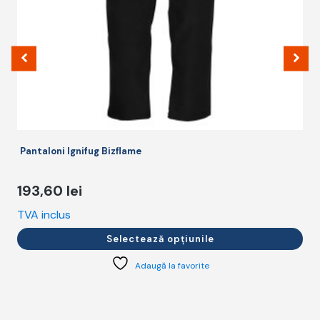
alese
în
pagina
produsului.
Pantaloni Ignifug Bizflame
193,60
lei
TVA inclus
T
Selectează opțiunile
Adaugă la favorite