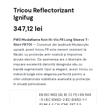
Tricou Reflectorizant
Ignifug
347,12
lei
PW3 Modaflame Knit Hi-Vis FR Long Sleeve T-
Shirt FR701
— Construit din țesătură Modacrylic
ușoară, acest tricou FR este inerent rezistent la
flăcări, cu protecție anti-statică și împotriva
arcului electric. De asemenea are o libertate de
mișcare excelentă datorită designului său cu
bandă segmentată. Ușor și elegant, acest tricou cu
mânecă lungă este alegerea perfectă pentru a
oferi utilizatorului vizibilitate avansată și protecție
în situații periculoase..
EN ISO 11612 (A1, B1, C1, F1) | EN 1149
-5 | IEC 61482-2 IEC 61482-1-1
(ELIM 4.4 CAL/CM², EBT 5.5