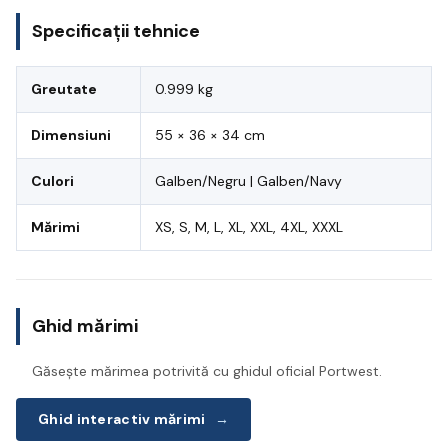
Specificații tehnice
Greutate
0.999 kg
Dimensiuni
55 × 36 × 34 cm
Culori
Galben/Negru | Galben/Navy
Mărimi
XS, S, M, L, XL, XXL, 4XL, XXXL
Ghid mărimi
Găsește mărimea potrivită cu ghidul oficial Portwest.
Ghid interactiv mărimi
→