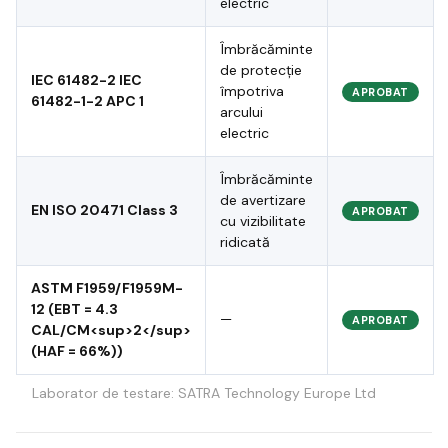
electric
Îmbrăcăminte
de protecție
IEC 61482-2 IEC
împotriva
APROBAT
61482-1-2 APC 1
arcului
electric
Îmbrăcăminte
de avertizare
EN ISO 20471 Class 3
APROBAT
cu vizibilitate
ridicată
ASTM F1959/F1959M-
12 (EBT = 4.3
—
APROBAT
CAL/CM<sup>2</sup>
(HAF = 66%))
Laborator de testare: SATRA Technology Europe Ltd