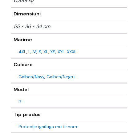
0,999 kg
Dimensiuni
55 × 36 × 34 cm
Marime
4XL
,
L
,
M
,
S
,
XL
,
XS
,
XXL
,
XXXL
Culoare
Galben/Navy
,
Galben/Negru
Model
R
Tip produs
Protecție ignifuga multi-norm