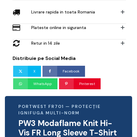
Livrare rapida in toata Romania
Plateste online in siguranta
Retur in 14 zile
Distribuie pe Social Media
X
Facebook
WhatsApp
Pinterest
PORTWEST FR701 — PROTECȚIE
IGNIFUGA MULTI-NORM
PW3 Modaflame Knit Hi-
Vis FR Long Sleeve T-Shirt