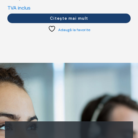
TVA inclus
T
Citește mai mult
Adaugă la favorite