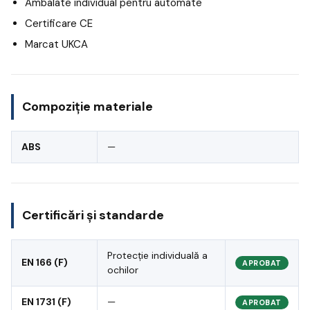
Ambalate individual pentru automate
Certificare CE
Marcat UKCA
Compoziție materiale
ABS
—
Certificări și standarde
Protecție individuală a
EN 166 (F)
APROBAT
ochilor
EN 1731 (F)
—
APROBAT