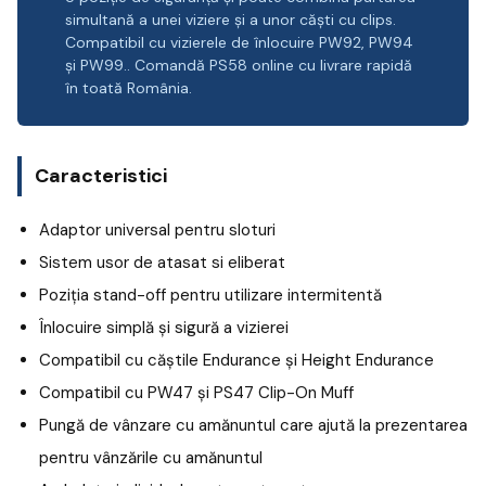
simultană a unei viziere și a unor căști cu clips.
Compatibil cu vizierele de înlocuire PW92, PW94
și PW99.. Comandă PS58 online cu livrare rapidă
în toată România.
Caracteristici
Adaptor universal pentru sloturi
Sistem usor de atasat si eliberat
Poziția stand-off pentru utilizare intermitentă
Înlocuire simplă și sigură a vizierei
Compatibil cu căștile Endurance și Height Endurance
Compatibil cu PW47 și PS47 Clip-On Muff
Pungă de vânzare cu amănuntul care ajută la prezentarea
pentru vânzările cu amănuntul