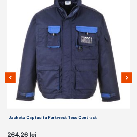
a
m
m
v
O
p
fi
a
î
p
p
Jacheta Captusita Portwest Texo Contrast
264,26
lei