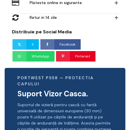
Plateste online in siguranta
Retur in 14 zile
Distribuie pe Social Media
X
Facebook
WhatsApp
Pinterest
PORTWEST PS58 — PROTECTIA
CAPULUI
Suport Vizor Casca.
Suportul de vizieră pentru cască cu fantă
universală de dimensiuni europene (30 mm)
poate fi utilizat pe căștile de anduranță și pe
căștile de anduranță de înălțime. Acesta permite
o poziție de siguranță și poate combina purtarea