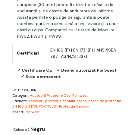
europene (30 mm) poate fi utilizat pe căștile de
anduranță și pe căștile de anduranță de înălțime.
Acesta permite o poziție de siguranță și poate
combina purtarea simultană a unei viziere și a unor
căști cu clips. Compatibil cu vizierele de înlocuire
PW92, PW94 și PW99..
EN 166 (F) | EN 1731 (F) | ANSI/ISEA
Certificări
Z87 | AS/NZS 1337.1
✓ Certificare CE
✓ Dealer autorizat Portwest
✓ Stoc permanent
SKU:
PS58BKR
Categorii:
Accesorii Protecție Cap
,
Portwest
Etichete:
Accesorii protecția capului
,
casca
,
casca de protectie
,
EN 166
,
EN 1731
,
PORTWEST
,
Protectia Capului
Brand:
Portwest
: Negru
Culoare