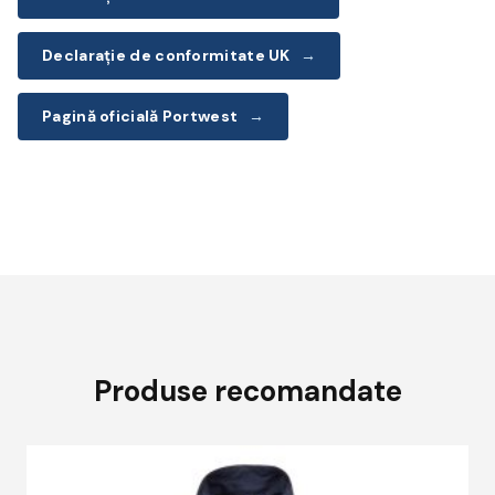
Declarație de conformitate UK
→
Pagină oficială Portwest
→
Produse recomandate
A
p