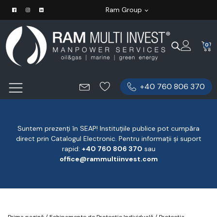
Ram Group
0
+40 760 806 370
Suntem prezenți în SEAP! Instituțiile publice pot cumpăra
direct prin Catalogul Electronic. Pentru informații și suport
rapid:
‪+40 760 806 370
‬ sau
office@rammultiinvest.com
Prima pagină
/
Echipamente de Protecție Individuală
/
Protecția