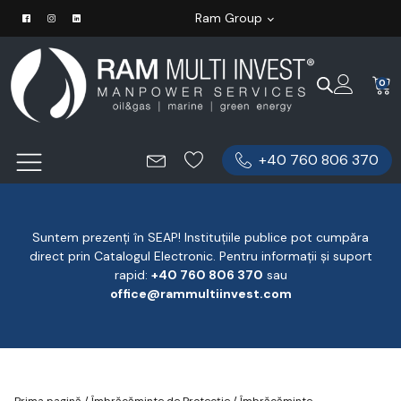
Ram Group
0
+40 760 806 370
Suntem prezenți în SEAP! Instituțiile publice pot cumpăra
direct prin Catalogul Electronic. Pentru informații și suport
rapid:
‪+40 760 806 370
‬ sau
office@rammultiinvest.com
Prima pagină
/
Îmbrăcăminte de Protecție
/
Îmbrăcăminte