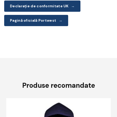
Declarație de conformitate UK
→
Pagină oficială Portwest
→
Produse recomandate
A
p
a