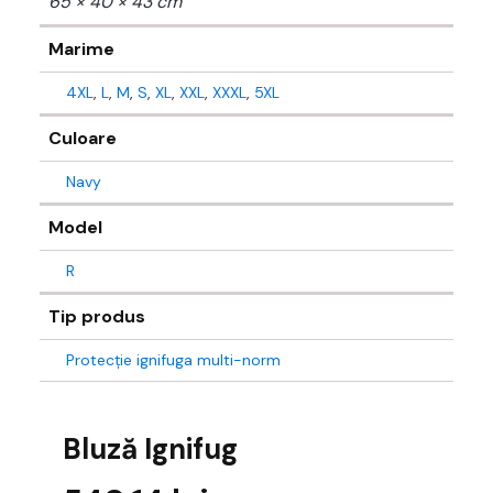
65 × 40 × 43 cm
Marime
4XL
,
L
,
M
,
S
,
XL
,
XXL
,
XXXL
,
5XL
Culoare
Navy
Model
R
Tip produs
Protecție ignifuga multi-norm
Bluză Ignifug