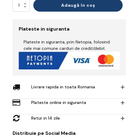
Cantitate
Adaugă în coș
Bluză
Ignifug
Plateste in siguranta
Plateste in siguranta, prin Netopia, folosind
cele mai comune carduri de credit/debit.
Livrare rapida in toata Romania
Plateste online in siguranta
Retur in 14 zile
Distribuie pe Social Media