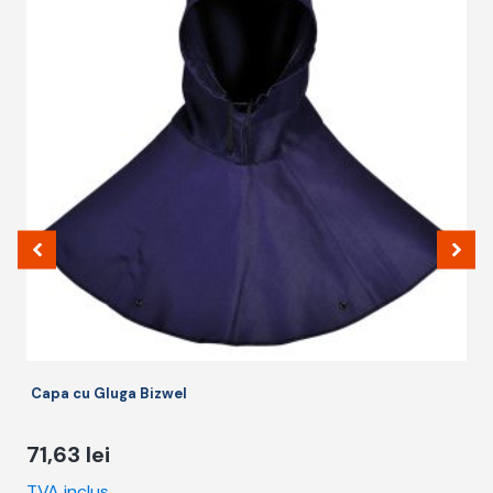
m
m
v
O
p
fi
a
î
p
p
Capa cu Gluga Bizwel
71,63
lei
TVA inclus
T