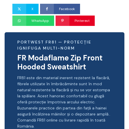
X
Facebook
WhatsApp
Pinterest
PORTWEST FR81 — PROTECȚIE
IGNIFUGA MULTI-NORM
FR Modaflame Zip Front
Hooded Sweatshirt
FR81 este din material inerent rezistent la flacără,
fibrele utilizate în îmbrăcăminte sunt în mod
natural rezistente la flacără și nu se vor estompa
la spălare. Acest hanorac confortabil cu glugă
oferă protecție împotriva arcului electric.
Buzunarele practice din partea din față a hainei
asigură încălzirea mâinilor și o depozitare amplă..
Comandă FR81 online cu livrare rapidă în toată
România.