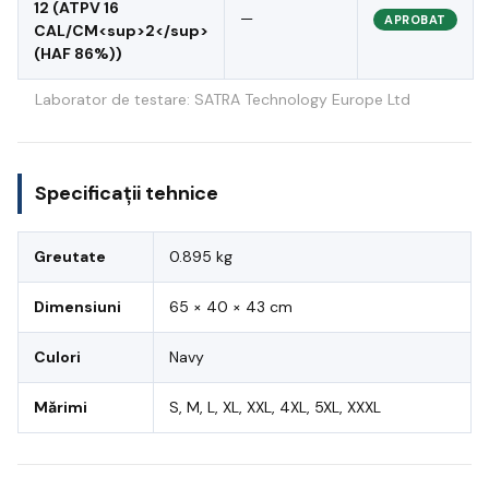
12 (ATPV 16
—
APROBAT
CAL/CM<sup>2</sup>
(HAF 86%))
Laborator de testare: SATRA Technology Europe Ltd
Specificații tehnice
Greutate
0.895 kg
Dimensiuni
65 × 40 × 43 cm
Culori
Navy
Mărimi
S, M, L, XL, XXL, 4XL, 5XL, XXXL