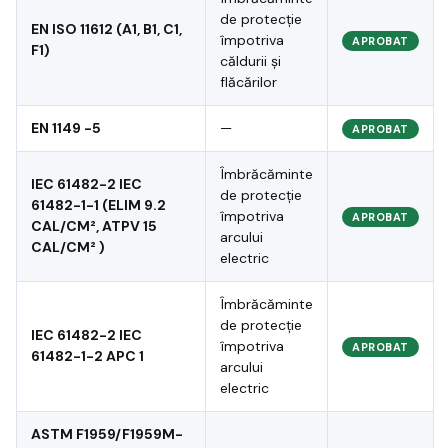
de protecție
EN ISO 11612 (A1, B1, C1,
împotriva
APROBAT
F1)
căldurii și
flăcărilor
EN 1149 -5
—
APROBAT
Îmbrăcăminte
IEC 61482-2 IEC
de protecție
61482-1-1 (ELIM 9.2
împotriva
APROBAT
CAL/CM², ATPV 15
arcului
CAL/CM² )
electric
Îmbrăcăminte
de protecție
IEC 61482-2 IEC
împotriva
APROBAT
61482-1-2 APC 1
arcului
electric
ASTM F1959/F1959M-