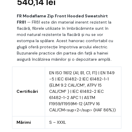
540,14
lei
FR Modaflame Zip Front Hooded Sweatshirt
FR81
— FR81 este din material inerent rezistent la
flacără, fibrele utilizate în îmbrăcăminte sunt în
mod natural rezistente la flacără și nu se vor
estompa la spălare. Acest hanorac confortabil cu
glugă oferă protecție împotriva arcului electric.
Buzunarele practice din partea din față a hainei
asigură încălzirea mâinilor și o depozitare amplă..
EN ISO 11612 (A1, B1, C1, F1) | EN 1149
-5 | IEC 61482-2 IEC 61482-1-1
(ELIM 9.2 CAL/CM², ATPV 15
Certificări
CAL/CM² ) | IEC 61482-2 IEC
61482-1-2 APC 1 | ASTM
F1959/F1959M-12 (ATPV 16
CAL/CM<sup>2</sup> (HAF 86%))
Mărimi
S – XXXL