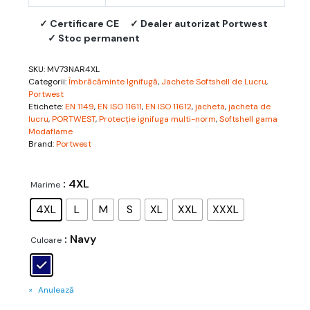
✓ Certificare CE
✓ Dealer autorizat Portwest
✓ Stoc permanent
SKU:
MV73NAR4XL
Categorii:
Îmbrăcăminte Ignifugă
,
Jachete Softshell de Lucru
,
Portwest
Etichete:
EN 1149
,
EN ISO 11611
,
EN ISO 11612
,
jacheta
,
jacheta de
lucru
,
PORTWEST
,
Protecție ignifuga multi-norm
,
Softshell gama
Modaflame
Brand:
Portwest
: 4XL
Marime
4XL
L
M
S
XL
XXL
XXXL
: Navy
Culoare
Anulează