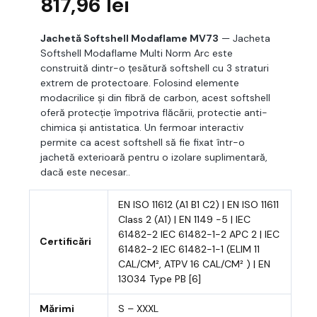
817,96
lei
Jachetă Softshell Modaflame MV73
— Jacheta
Softshell Modaflame Multi Norm Arc este
construită dintr-o țesătură softshell cu 3 straturi
extrem de protectoare. Folosind elemente
modacrilice și din fibră de carbon, acest softshell
oferă protecție împotriva flăcării, protectie anti-
chimica și antistatica. Un fermoar interactiv
permite ca acest softshell să fie fixat într-o
jachetă exterioară pentru o izolare suplimentară,
dacă este necesar..
EN ISO 11612 (A1 B1 C2) | EN ISO 11611
Class 2 (A1) | EN 1149 -5 | IEC
61482-2 IEC 61482-1-2 APC 2 | IEC
Certificări
61482-2 IEC 61482-1-1 (ELIM 11
CAL/CM², ATPV 16 CAL/CM² ) | EN
13034 Type PB [6]
Mărimi
S – XXXL