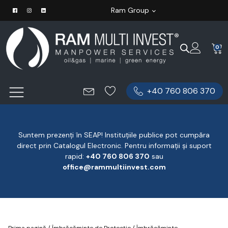
Ram Group
0
+40 760 806 370
Suntem prezenți în SEAP! Instituțiile publice pot cumpăra
direct prin Catalogul Electronic. Pentru informații și suport
rapid:
‪+40 760 806 370
‬ sau
office@rammultiinvest.com
Prima pagină
/
Îmbrăcăminte de Protecție
/
Îmbrăcăminte