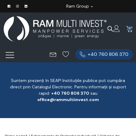
Ram Group
0
+40 760 806 370
Suntem prezenți în SEAP! Instituțiile publice pot cumpăra
direct prin Catalogul Electronic. Pentru informații și suport
rapid:
‪+40 760 806 370
‬ sau
office@rammultiinvest.com
Prima pagină
/
Echipamente de Protecție Individuală
/
Ochelari de