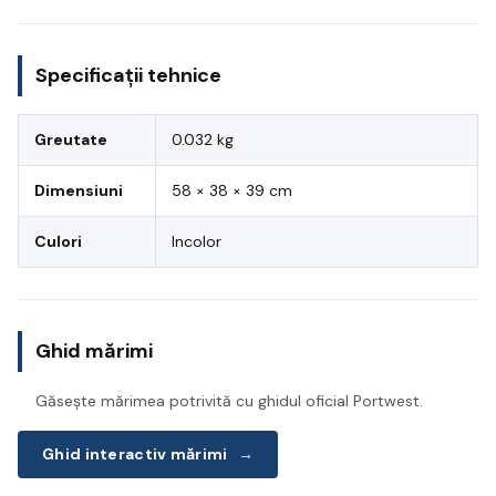
Specificații tehnice
Greutate
0.032 kg
Dimensiuni
58 × 38 × 39 cm
Culori
Incolor
Ghid mărimi
Găsește mărimea potrivită cu ghidul oficial Portwest.
Ghid interactiv mărimi
→