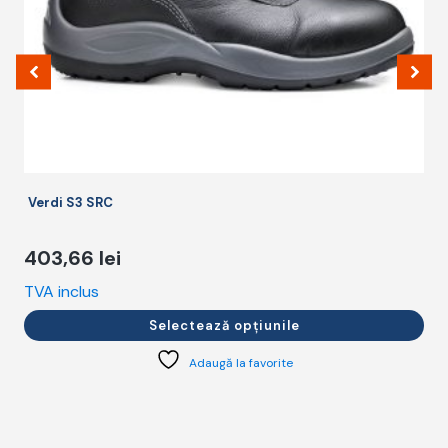
în
î
pagina
p
produsului.
p
Verdi S3 SRC
403,66
lei
TVA inclus
T
Selectează opțiunile
Adaugă la favorite