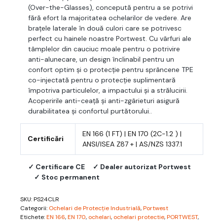
(Over-the-Glasses), concepută pentru a se potrivi
fără efort la majoritatea ochelarilor de vedere. Are
brațele laterale în două culori care se potrivesc
perfect cu hainele noastre Portwest. Cu vârfuri ale
tâmplelor din cauciuc moale pentru o potrivire
anti-alunecare, un design înclinabil pentru un
confort optim și o protecție pentru sprâncene TPE
co-injectată pentru o protecție suplimentară
împotriva particulelor, a impactului și a strălucirii.
Acoperirile anti-ceață și anti-zgârieturi asigură
durabilitatea și confortul purtătorului..
EN 166 (1 FT) | EN 170 (2C-1.2 ) |
Certificări
ANSI/ISEA Z87 + | AS/NZS 1337.1
✓ Certificare CE
✓ Dealer autorizat Portwest
✓ Stoc permanent
SKU:
PS24CLR
Categorii:
Ochelari de Protecție Industrială
,
Portwest
Etichete:
EN 166
,
EN 170
,
ochelari
,
ochelari protectie
,
PORTWEST
,