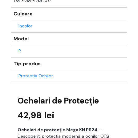
58 × 38 × 39 cm
Culoare
Incolor
Model
R
Tip produs
Protectia Ochilor
Ochelari de Protecție
42,98
lei
Ochelari de protecție Mega KN PS24
—
Descoperiți protecția modernă a ochilor OTG