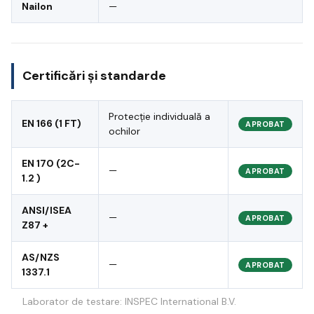
Nailon
—
Certificări și standarde
Protecție individuală a
EN 166 (1 FT)
APROBAT
ochilor
EN 170 (2C-
—
APROBAT
1.2 )
ANSI/ISEA
—
APROBAT
Z87 +
AS/NZS
—
APROBAT
1337.1
Laborator de testare: INSPEC International B.V.