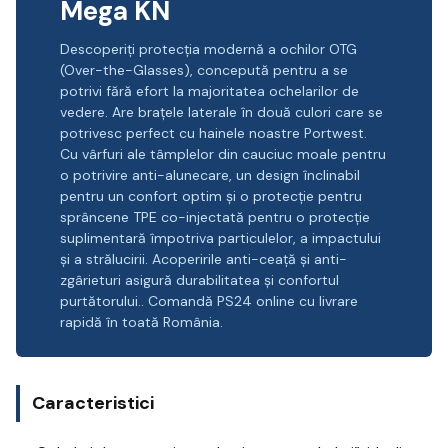
Mega KN
Descoperiți protecția modernă a ochilor OTG
(Over-the-Glasses), concepută pentru a se
potrivi fără efort la majoritatea ochelarilor de
vedere. Are brațele laterale în două culori care se
potrivesc perfect cu hainele noastre Portwest.
Cu vârfuri ale tâmplelor din cauciuc moale pentru
o potrivire anti-alunecare, un design înclinabil
pentru un confort optim și o protecție pentru
sprâncene TPE co-injectată pentru o protecție
suplimentară împotriva particulelor, a impactului
și a strălucirii. Acoperirile anti-ceață și anti-
zgârieturi asigură durabilitatea și confortul
purtătorului.. Comandă PS24 online cu livrare
rapidă în toată România.
Caracteristici