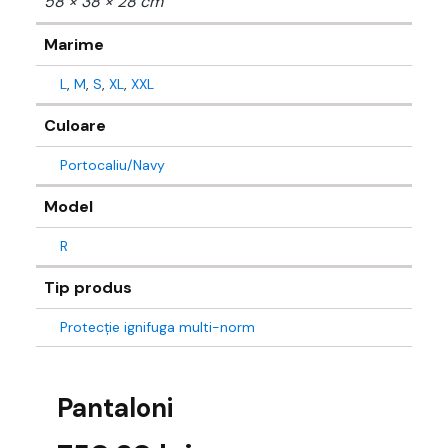
58 × 38 × 28 cm
Marime
L
,
M
,
S
,
XL
,
XXL
Culoare
Portocaliu/Navy
Model
R
Tip produs
Protecție ignifuga multi-norm
Pantaloni