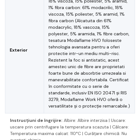
18% viscoza, 15% poliester, 5% aramid,
1% fibra carbon: 61% modacrilic, 18%
viscoza, 15% poliester, 5% aramid, 1%
fibra carbon (Alcatuita din 61%
modacrylic, 18% vascoza, 15%
polyester, 5% aramida, 1% fibre carbon,
tesatura Modaflame HVO foloseste
tehnologia avansata pentru a oferi
Exterior
protectie intr-un mediu multi-risc.
Rezistent la foc si antistatic, acest
amestec unic de fibre are proprietati
foarte bune de absorbtie umezeala si
manevrabilitate confortabila. Certificat
în conformitate cu o serie de
standarde, inclusiv EN ISO 20471 și RIS
3279, Modaflame Work HVO oferă o
versatilitate și o protecție remarcabile.)
Instrucțiuni de îngrijire:
Albire: Albire interzisa | Uscare:
uscare prin centrifugare la temperatura scazuta | Călcare:
Temperatura maxima calcat: 110°C | Curățare chimică: Nu
curatati chimic.