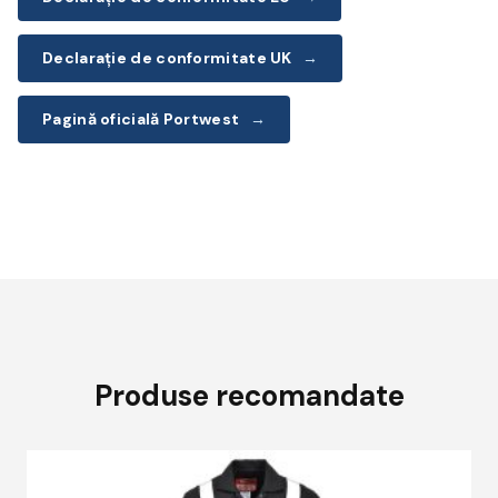
Declarație de conformitate UK
→
Pagină oficială Portwest
→
Produse recomandate
Acest
produs