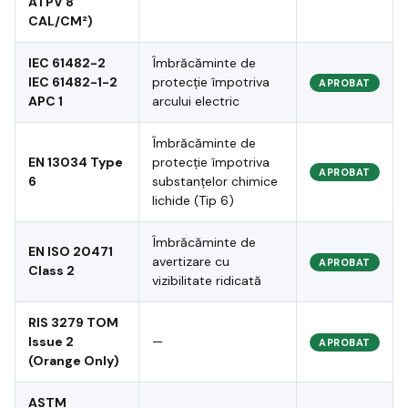
ATPV 8
CAL/CM²)
IEC 61482-2
Îmbrăcăminte de
IEC 61482-1-2
protecție împotriva
APROBAT
APC 1
arcului electric
Îmbrăcăminte de
EN 13034 Type
protecție împotriva
APROBAT
6
substanțelor chimice
lichide (Tip 6)
Îmbrăcăminte de
EN ISO 20471
avertizare cu
APROBAT
Class 2
vizibilitate ridicată
RIS 3279 TOM
Issue 2
—
APROBAT
(Orange Only)
ASTM