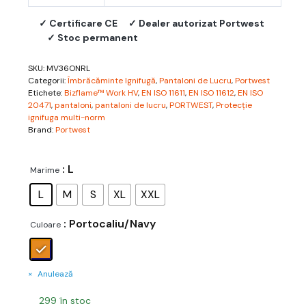
✓ Certificare CE
✓ Dealer autorizat Portwest
✓ Stoc permanent
SKU:
MV36ONRL
Categorii:
Îmbrăcăminte Ignifugă
,
Pantaloni de Lucru
,
Portwest
Etichete:
Bizflame™ Work HV
,
EN ISO 11611
,
EN ISO 11612
,
EN ISO
20471
,
pantaloni
,
pantaloni de lucru
,
PORTWEST
,
Protecție
ignifuga multi-norm
Brand:
Portwest
: L
Marime
L
M
S
XL
XXL
: Portocaliu/Navy
Culoare
Anulează
299 în stoc