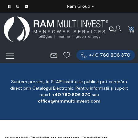
Ram Group
0
+40 760 806 370
Suntem prezenți în SEAP! Instituțiile publice pot cumpăra
direct prin Catalogul Electronic. Pentru informații și suport
rapid:
‪+40 760 806 370
‬ sau
office@rammultiinvest.com
Prima pagină
/
Îmbrăcăminte de Protecție
/
Îmbrăcăminte