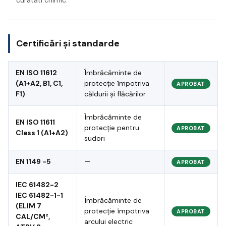
Certificări și standarde
EN ISO 11612
Îmbrăcăminte de
(A1+A2, B1, C1,
protecție împotriva
APROBAT
F1)
căldurii și flăcărilor
Îmbrăcăminte de
EN ISO 11611
protecție pentru
APROBAT
Class 1 (A1+A2)
sudori
EN 1149 -5
—
APROBAT
IEC 61482-2
IEC 61482-1-1
Îmbrăcăminte de
(ELIM 7
protecție împotriva
APROBAT
CAL/CM²,
arcului electric