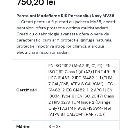
750,20
lei
Pantaloni Modaflame RIS Portocaliu/Navy MV36
— Creati pentru a fi purtati cu jacheta MV35, acesti
pantaloni ofera protectie optima multistandard.
Creati cu o tehnologie avansata ofera o serie de
caracteristici cum ar fi protectie ignifuga naturala,
protectie impotriva stropilor chimici, a arcului
electric si a riscurilor sudurii.
EN ISO 11612 (A1+A2, B1, C1, F1) | EN
ISO 11611 Class 1 (A1+A2) | EN 1149 -5
| IEC 61482-2 IEC 61482-1-1 (ELIM
7 CAL/CM², ATPV 8 CAL/CM²) | IEC
Certificări
61482-2 IEC 61482-1-2 APC 1 | EN
13034 Type 6 | EN ISO 20471 Class
2 | RIS 3279 TOM Issue 2 (Orange
Only) | ASTM F1959/F1959M-14e1
(ATPV 8.1 CAL/CM² (HAF 73%))
Mărimi
S – XXL