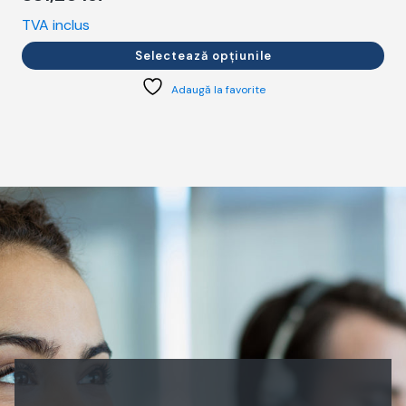
TVA inclus
T
Selectează opțiunile
Adaugă la favorite