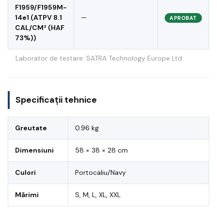
F1959/F1959M-
14e1 (ATPV 8.1
—
APROBAT
CAL/CM² (HAF
73%))
Laborator de testare: SATRA Technology Europe Ltd
Specificații tehnice
Greutate
0.96 kg
Dimensiuni
58 × 38 × 28 cm
Culori
Portocaliu/Navy
Mărimi
S, M, L, XL, XXL